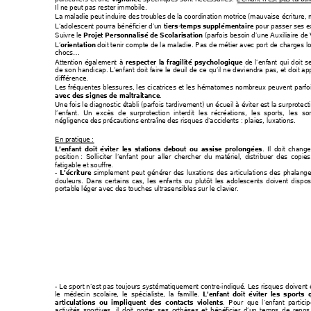
Il ne peut pas rester immobile. 
La maladie peut induire des troubles d
e la coordination motrice (mauvaise écriture,
L’adolescent pourra bénéfi
cier d’un 
 pour passe
r ses 
tiers-temps supplémentaire
Suivre le 
 (parfois besoi
n d’une Auxiliaire de 
Projet Personnalisé de Scolarisation
L’
doit tenir compte de la maladie. Pas de méti
er avec port de charges lo
orientation 
chocs… 
Attention également à 
 de l’enfant qui doit s
respecter la fragilité psychologique
de son handicap. 
L’enfant doit faire le d
euil de ce qu’
il ne deviendra pas, et doit
 ap
différence. 
Les fréquentes blessures,
 les cicatrices
 et
 les hématomes nomb
reux peuvent parfoi
. 
avec des signes de maltraitance
Une fois le diagnostic étab
li (parfois tardivement) un écueil à éviter est la surprotect
l’enfant. Un excè
s de surprotect
ion interdit les ré
créations, les
 sports, les sor
négligence des précautions entraîne de
s risques d’accide
nts : plaies, luxations. 
En pratique :
. Il doit change
L’enfant doit éviter les sta
tions debout ou assi
se
prolongées
position 
: Solliciter l’enfant
 pour aller cherche
r du 
matériel, distribuer des copie
s
fatigable et souffre. 
- 
 simplement peut générer de
s luxations des ar
ticulations des ph
alange
L’écriture
douleurs. Dans certain
s cas, les enfants ou plutôt
 l
es adolescen
ts doivent 
dispos
portable léger avec des touche
s ultrasensibles sur le clavier. 
- Le sport n’est pas to
ujours systématiquement 
cont
re-indiqué. L
es risques doive
nt
le médecin scolaire, le 
spéciali
ste, la famille. 
L’enfant doit éviter les sports q
. Pour que l’enfant partic
articulations ou impliquent des contacts v
iolents
activités sportives, il doit porter ses orthèses et
 bé
néficier d’un temps de 
repos 