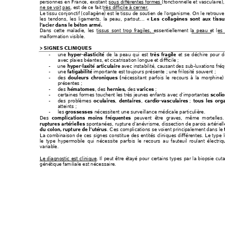
personn
es en Fran
ce, existan
t sous di
fférentes
 formes
 (fonctionnelle et vasculaire)
ne se voit
 pas
, est de ce fait très difficile à cerner
. 
Le tissu conjonctif (collagène) est le tissu de soutie
n de l’organisme. On le retrouve
les tendons, les ligame
nts, la peau, partout… 
« 
Les collagènes sont aux tis
su
l’acier dans le béton armé. 
Dans cette maladie, les tissus sont trop fragile
s, 
essentiellement la peau 
et les 
malformation visible. 
> SIGNES CLINIQUES 
 une 
 de la
 peau qui est 
 et se déchire
 pour 
hyper-élasticité
très fr
agile
-
avec plaies béantes, et cicatrisation longue et difficile
 ; 
 une 
 avec instabilité, causant
 des sub-luxations fréq
hyper-laxité articulaire
-
 une 
 importante est toujours présente ; une frilosité sou
vent ; 
fatigabilité
-
 des 
nécessitant
 parfois le recours à 
la morp
hine)
douleurs chroniques (
-
présentes ; 
 des 
, des 
des 
; 
hématomes
hernies, 
varices 
-
certaines formes touchent les trè
s jeunes enfants avec d’importa
ntes 
scoli
-
 des 
problèmes 
, 
, 
; 
oculaires
dentaires
cardio-vasculaires 
tous les org
-
atteints ; 
 les
 nécessitent une su
rveillance médicale particuliè
re. 
 grossesses
-
Des 
 peuvent être grave
s, même mortelles. 
complications moins fr
équentes
spon
tanées, rupture d’anévri
sme, dissection de paroi
s artériel
ruptures artérielles 
. Ces complications 
se voient principalement dans le 
du colon,
rupture de l’utérus
La combinaison de ces sig
nes constitue des entités c
liniques différentes. Le type 
le type 
hypermobile
 qui nécessite parfois l
e recours au faute
uil roulant électriq
variable.
Le diagnostic est clinique
. Il peut être
 étayé pour cert
ains ty
pes par la biopsie cu
génétique familiale est nécessaire.