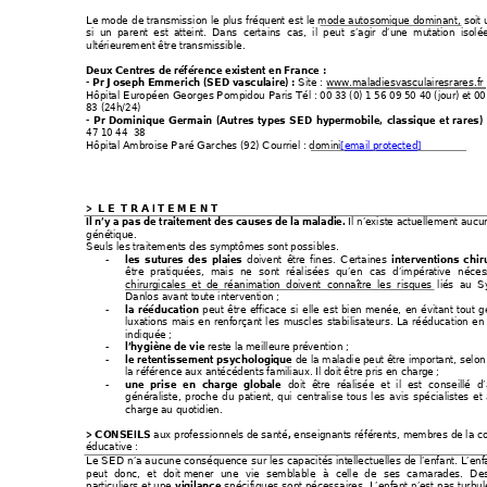
Le mode de transmi
ssion le plus fréque
nt est le mode autosomi
que dominant
, soit
si un parent est atteint. Dans certains cas, il peut s’agir d’u
ne mutation isolé
ultérieurement être transmi
ssible. 
Deux Centres de référen
ce existent en France : 
 Site : www.maladiesvasculairesrares.fr
- Pr Joseph Emmerich (SED vasculaire) :
Hôpital Européen Georges 
Pompidou Paris Tél : 00 33 (0) 1 56 09 50 40 (jou
r) et 0
83 (24h
/24) 
- Pr Dominique Germain (Autres types SED hy
permobile, classique et rares) 
47 10 44  38 
Hôpital Ambroise Paré Garch
es (92) Courriel : domini
[email protected]
>  L E  T R A I T E M E N T 
 Il n’existe actuellement auc
Il n’y a pas de traitement des causes 
de la maladie.
génétique. 
Seuls les traitements des 
symptômes sont possibles. 
doivent être fines. Certaine
s 
les sutures des plaies 
interventions chir
-
être pratiquées, mais ne sont réalisé
es qu’en cas d’impérative néces
chirurgicales et de réanimation doivent connaître les risqu
es
 liés au S
Danlos avant toute intervention ; 
 peut être efficace si ell
e est bien m
enée, en évitant tout 
g
la rééducation
-
luxations mais en renforçant le
s muscles stabilisateurs
. La rééducation en
indiquée ; 
 reste la meilleure prévention ; 
l’hygiène de vie
-
 de la maladie p
eut être important, selon 
le retentissement psychologique
-
la référence aux antécédents familiaux. Il doit être pris en charg
e ; 
 doit être réalisée 
et il es
t conseillé d
une prise en charge globale
-
généraliste, proche du 
patient, qui centralise tou
s les avis spécialistes et
charge au quotidien. 
aux professionnel
s de santé
 enseigna
nts référents, membres de la 
> CONSEILS 
,
éducative : 
Le SED n’a aucune conséquen
ce sur les capacités 
intellectuelles de l’enfant. L’en
peut donc, et doit 
mener une vie semblable à celle 
de ses camara
des. De
particuliers et une 
 spécifiques sont nécessaires. L’enfant n’est pas turbul
vigilance