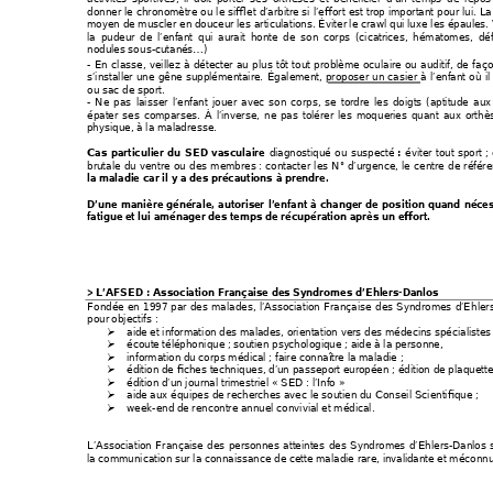
donner le chronomèt
re ou le sifflet d’arbitre si l’effort est trop i
mportant pour lui. La
moyen de muscler en
 douceur les articulations. Éviter
le crawl qui luxe les é
paules. 
la pudeur de l’enfant qui aurait h
onte de son corp
s (cicatrice
s, hématomes, déf
nodules sous-cutan
és…) 
- En classe, veillez à détect
er au plus tôt tout problème oculaire
 ou auditif, de faç
s’installer une gêne su
pplémentaire. Égaleme
nt, proposer un casier
 à l’enfa
nt où i
ou sac de sport. 
- Ne pas laisser l’enfant jouer ave
c son corps, se 
t
ordre les doigts 
(aptitude
 aux
épater ses comparses. À l’inverse, ne
 pas tolére
r les moque
ries quant aux orthè
physique, à la maladresse. 
dia
gnostiqué ou suspecté
éviter tout sp
ort 
;
Cas particulier du SED vasculaire 
 : 
brutale du ventre ou des membres 
: contacter les N° d’urgen
ce, le centre de référ
la maladie car il y a des précautions à prendre.
D’une manière générale, autoris
er l’enfant à chan
ger de position quand né
ces
fatigue et lui aménager des temps d
e récupération après un effort.
> L’AFSED : Association Française de
s Syndromes d’Ehlers-Danlos 
Fondée en 1997 
par des malades, l’A
ssociation Française de
s Syndromes d’Ehler
pour objectifs : 
aide et information des malade
s, orientati
on vers des médecin
s spécialistes
¾
écoute téléphonique ; soutien psy
chologique ; aide à la person
ne, 
¾
information du corps médical ; faire con
naître la maladie ; 
¾
édition de fiches techniques, d’un passeport eu
ropéen ; édition de plaquette
¾
édition d’un journal trimestriel « SED : l’Info » 
¾
aide aux équipes de reche
rches avec le soutien du Conseil Scientifique ; 
¾
week-end de rencontre annuel convivial et médical.
¾
L’Association Française des 
personnes atteintes de
s Syndromes d’Ehlers-Danl
os 
la communication sur la connai
ssance de cette maladie rare, inval
idante et méconnu