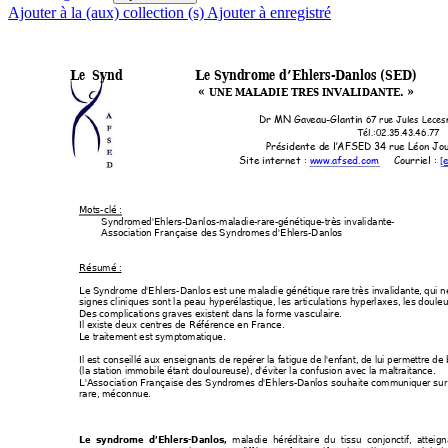
Ajouter à la (aux) collection (s)
Ajouter à enregistré
Le  Synd 
Le Syndrome d’Ehlers-Danlos (SED) 
« 
. » 
UNE MALADIE TRES INVALID
ANTE
Dr MN Gaveau-G
lantin 
67 rue Jules Leces
Tél.:02.35.43.46.77
 
Présidente de l’AFSED 34 
rue Léon Jou
Site internet : 
www.afsed.com
     Co
urriel : 
[
Mots-clé :
        Syndromed'Ehlers-Danlos-maladie-rare-g
énétique-très invalidante-        
        Association França
ise des Syndromes 
d'Ehlers-Danlos 
Résumé :
Le Syndrome d'Ehlers-Danlos e
st une maladie génétique 
rare très invalidante, q
ui n
signes cliniques sont la peau hyperéla
stique, les ar
ticulations hyperlaxes, les douleur
Des complications graves 
existent dans la forme vasculaire. 
Il existe deux centres de Référence en France. 
Le traitement est symptomatique. 
Il est conseillé aux enseignants de repé
rer la fa
tigue de l'enfant, de lui permettre d
(la station immobile étant douloureuse),
 d'évit
er la confusion avec la maltraitan
ce. 
L'Association Française de
s Syndromes d'Ehlers-D
anlos souhaite communi
quer sur
rare, méconnue. 
 maladie héré
ditaire du tissu conj
onctif, atteig
Le syndrome d’Ehlers-Danlos,