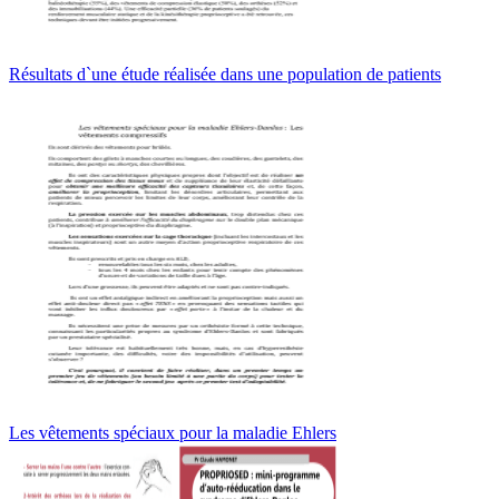
Résultats d`une étude réalisée dans une population de patients
Les vêtements spéciaux pour la maladie Ehlers