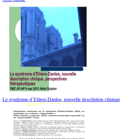
Le syndrome d`Ehlers-Danlos, nouvelle description clinique