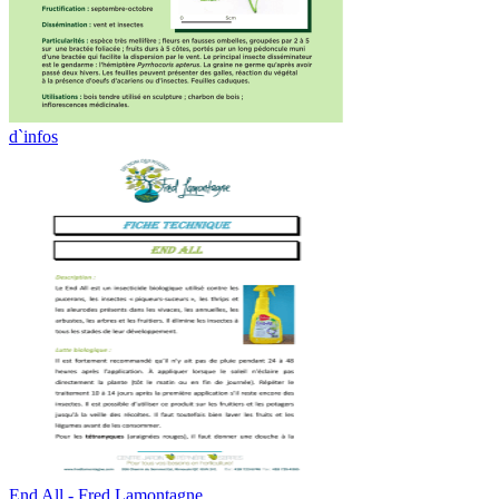
d`infos
End All - Fred Lamontagne