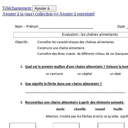
Téléchargement
Ajouter à ...
Ajouter à la (aux) collection (s)
Ajouter à enregistré
N
om 
– 
Prénom 
___________
_________________                    
      Dat
E
valuation
 : 
les chaînes alimentair
es
O
bjectifs
 :
C
onnaître les caractéristiques des chaînes alimentaires
C
onstruire 
une chaîne alimentaire
C
onnaître 
des êtres vivants  de différents milieux de vie (banquise
1.
Q
uel 
est le premier maillon d
’
une chaîne alimentaire
 ? Entoure la bo
u
n carnivore
u
n végétal                     un objet
2.
Q
ue 
signifie la flèche dans une chaîne alimentaire
 ? 
__________________________________________________________
 : 
3.
R
econstitue 
une chaîne alimentaire à partir des éléments suiv
ants
m
erle 
chenille   
renard   
feuille
A
ttention,
 n’oublie pas les flèches et écris ce qu
’
elles  signif