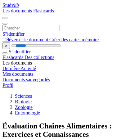
Study
lib
Les documents
Flashcards
S''identifier
Téléverser le document
Créer des cartes mémoire
×
S''identifier
Flashcards
Des collections
Les documents
Dernière Activité
Mes documents
Documents sauvegardés
Profil
Sciences
Biologie
Zoologie
Entomologie
Évaluation Chaînes Alimentaires :
Exercices et Connaissances