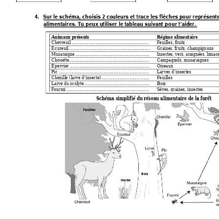
4.
S
ur 
le schéma, choisis 2 couleurs et trace les
flèches pour 
représent
alim
entaires. Tu peux utiliser le tableau suivant pour t’
aider.
Animaux présents 
Régime alimentaire
Chevreuil
...............................................................
Feuilles, fruits
Écureuil
................................................................
..
Graines
, fruits,
 champi
gnons
Musarai
gne
................................
............................
Insectes, vers, araignées, limac
Chouette
................................................................
. 
Campagn
ols, m
usaraignes
Épervier
................................................................
. 
Oiseaux
Pic 
................................................................
.........
Larves d’insectes
Chenille (larve d’insecte)
................................
.......
Feuilles
Larve du sc
olyte
.....................................................
Bois
Fou
rmi
...................................................................
Sèves, graine
s, insectes
Schéma simplifié du réseau alimentaire de la forêt
F
euilles
Bois
Herbe