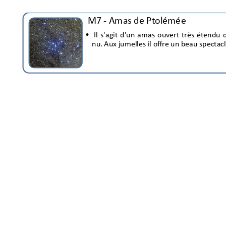
 M7 
- Am
as de Ptolémé
e
Il
s'agit 
d'un 
amas 
ouv
ert 
très
étendu 
•
nu
. 
Aux jumelles 
il
 offr
e 
un
 beau spectacl