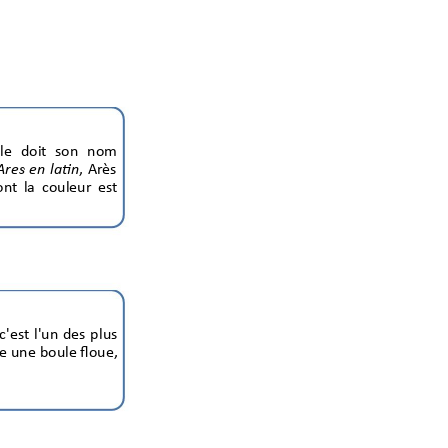
le 
doit 
son 
nom 
, 
Arès 
Ares 
en
latin
on
t 
la
coul
eur 
est 
c'
est 
l'un 
des
plus
e 
une
 boule floue, 