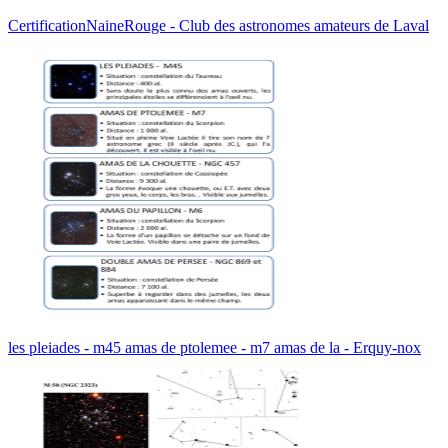
CertificationNaineRouge - Club des astronomes amateurs de Laval
les pleiades - m45 amas de ptolemee - m7 amas de la - Erquy-nox