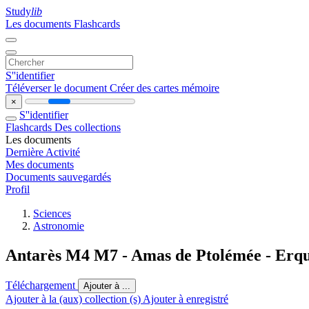
Study
lib
Les documents
Flashcards
S''identifier
Téléverser le document
Créer des cartes mémoire
×
S''identifier
Flashcards
Des collections
Les documents
Dernière Activité
Mes documents
Documents sauvegardés
Profil
Sciences
Astronomie
Antarès M4 M7 - Amas de Ptolémée - Erq
Téléchargement
Ajouter à ...
Ajouter à la (aux) collection (s)
Ajouter à enregistré