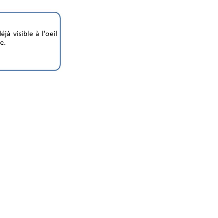
d
éjà 
visibl
e 
à 
l'oeil 
e.  