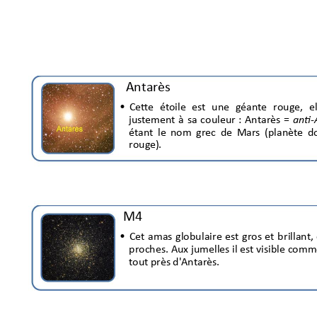
Antarès 
Cett
e 
étoi
le 
es
t 
une
g
éan
te 
r
ouge, 
el
•
jus
temen
t 
à 
sa
coul
eur 
: 
Antarès 
= 
anti-
étan
t 
le
nom 
g
rec 
de 
Mar
s 
(planète 
d
roug
e). 
M4
Cet 
amas 
globulaire 
est 
gros 
et
br
ill
ant, 
•
proches. Aux jumell
es 
il
 es
t vis
ible comm
tout 
près
 d'Antar
è
s
. 