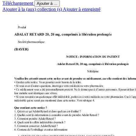
Téléchargement
Ajouter à ...
Ajouter à la (aux) collection (s)
Ajouter à enregistré
P
r
o
d
u
i
t
A
DA
L
A
T RETA
RD 20, 2
0 m
g, c
om
p
ri
m
é
s à
 li
b
ér
at
i
on
p
r
olon
gé
e
S
o
c
i
é
t
é 
p
h
ar
m
a
c
eu
t
i
q
u
e
(
BA
Y
ER)
NO
T
I
C
E
 :
 I
NF
O
RMA
T
I
O
N D
U
 P
A
T
I
E
NT
A
d
al
at
 Ret
a
r
d
 2
0
,
 2
0 
m
g
, c
o
m
p
r
i
m
é
s à 
l
ib
ér
a
t
i
on
 p
r
o
l
on
gée
Ni
f
é
d
i
p
i
n
e
V
eu
i
l
lez
 l
i
r
e
 a
t
ten
ti
vem
en
t
c
ett
e
 n
ot
ic
e
 a
v
a
n
t 
d
e
 p
r
en
d
r
e
 c
e m
é
d
i
c
a
m
e
n
t,
 c
ar
 el
l
e c
o
n
t
i
e
n
t
 d
e
s
 i
n
f
o
r
m
• G
ar
de
z
 c
et
te
 n
ot
i
ce
.
 V
ou
s
p
o
u
r
r
i
e
z
 a
v
o
i
r
b
e
s
o
i
n
 d
e
l
a
 r
el
i
r
e
.
• S
i
 v
o
u
s
 a
v
e
z
 d
’
au
t
r
es
q
u
e
s
t
i
o
n
s
, 
i
n
t
e
r
r
og
e
z
 v
ot
re
 m
éd
ec
i
n
 o
u
 v
ot
r
e
p
h
ar
m
a
c
i
en
.
• C
e
m
éd
i
c
a
m
e
n
t
 v
o
u
s
 a
 é
t
é
p
e
r
so
n
n
el
l
e
m
e
n
t 
p
r
es
cr
i
t
. N
e
 l
e
d
o
n
n
ez
 p
a
s
 à
 d
’a
u
t
r
es
p
e
r
so
n
n
es
.
 I
l
 p
o
u
r
r
a
i
t
 l
e
u
r 
l
e
u
r 
m
a
l
a
d
i
e
 s
on
t
i
d
e
n
t
i
q
u
es
 a
u
x
 v
ô
t
r
es
.
• S
i
 v
o
u
s
 r
es
se
n
t
e
z
 u
n
 q
u
el
c
o
n
q
u
e 
e
f
f
e
t
i
n
dé
s
i
ra
bl
e
, 
p
a
r
l
ez
-en
 à
v
ot
r
e
 m
é
d
e
c
i
n
 o
u
 v
ot
r
e
 p
h
a
r
m
a
c
i
e
n
. 
Ce
ci
s
’
a
p
i
n
dé
s
i
r
a
bl
e
q
u
i
 n
e 
s
e
r
ai
t
 pa
s 
m
e
n
t
i
o
n
n
é
 d
an
s
 c
et
te
 n
ot
i
ce
.
 V
oi
r
 r
u
br
i
qu
e
 4
.
Q
u
e
 c
o
n
ti
e
n
t
c
et
t
e n
ot
i
ce ?
1
. 
Qu
'e
s
t-c
e
q
u
’
A
d
a
l
a
t
 R
e
t
ar
d 
e
t
d
a
n
s
 q
u
e
l
 c
a
s 
e
s
t-i
l
 u
t
i
l
i
s
é
 ?
2
. 
Qu
e
l
l
e
s
s
o
n
t
l
e
s
i
n
f
o
r
m
a
t
i
on
s
 à
 c
o
n
n
a
î
t
r
e 
a
v
a
n
t 
d
e
p
r
en
dr
e 
A
da
l
a
t
 R
e
t
ar
d 
?
3
. 
C
o
m
m
en
t
 p
re
n
d
r
e
A
d
a
l
a
t
 R
e
t
ar
d 
?
4
. 
Qu
e
l
s
s
o
n
t
l
e
s
e
f
f
et
s
 i
n
dé
si
ra
bl
e
s
é
v
e
n
t
u
el
s
?
5
. 
C
o
m
m
en
t
 c
on
s
e
r
v
e
r
A
d
a
l
a
t
 R
e
t
ar
d 
?
6
. 
C
o
n
t
e
n
u
 d
e 
l
’
e
m
b
a
l
l
a
g
e 
e
t
 a
u
t
r
e
s
 i
n
f
o
r
m
a
t
i
o
n
s
1
. 
QU
'E
S
T
-
CE
 QU
’A
D
A
L
A
T
 R
E
T
A
R
D
 E
T
 D
A
NS
QU
E
L
 C
A
S 
E
S
T
-
I
L
 U
T
I
L
I
S
É
 ?