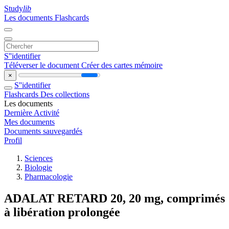
Study
lib
Les documents
Flashcards
S''identifier
Téléverser le document
Créer des cartes mémoire
×
S''identifier
Flashcards
Des collections
Les documents
Dernière Activité
Mes documents
Documents sauvegardés
Profil
Sciences
Biologie
Pharmacologie
ADALAT RETARD 20, 20 mg, comprimés
à libération prolongée