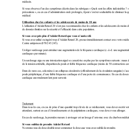
m
éd
ec
i
n
.
S
i
 v
ou
s
o
b
s
e
rv
e
z
 l
’
u
n
 de
s 
s
y
m
pt
ôm
e
s
 dé
cr
i
ts
 d
a
n
s
 l
e
s
 r
u
br
i
qu
e
s
«
 Qu
e
l
s
 s
on
t
l
e
s
e
f
f
et
s
 i
n
d
é
s
i
r
ab
l
e
s
 ?
 
p
r
é
c
au
t
i
o
n
s
 »
, 
o
u
 e
n
 c
a
s
 d
’
a
d
m
i
n
i
s
t
r
a
t
i
o
n
 o
r
al
e
p
r
o
l
o
n
g
ée
,
 i
l
 p
eu
t
s
’
a
v
é
r
e
r
 s
o
u
h
ai
t
ab
l
e
d
e
d
i
m
i
n
u
er
 l
a 
q
m
éd
i
c
a
l
.
U
t
i
l
i
sa
t
i
on
 c
h
e
z
 l
es
 e
n
fa
n
t
s e
t
 l
e
s
 a
d
o
l
es
c
e
n
ts d
e
 m
oi
n
s d
e 1
8
 a
n
s
L
’
u
t
i
l
i
s
a
t
i
o
n
 d
’
A
da
l
a
t
 R
et
ar
d 
2
0
 n
’
e
s
t
 p
a
s 
r
e
c
om
m
an
d
é
e
c
h
ez
l
e
s
 e
n
f
a
n
ts
 e
t
 l
es
 a
d
o
l
e
s
ce
n
t
s
 d
e
 m
o
i
n
s
 d
d
e
 d
on
n
ée
s
 l
i
m
i
t
ée
s
 s
u
r
 l
a
s
é
c
u
r
i
t
é
 e
t
l
’
e
f
f
i
c
a
c
i
t
é 
d
a
n
s
 c
e
tt
e
 p
o
pu
l
at
i
on
.
S
i
v
o
u
s
 a
v
ez
 p
r
i
s p
lu
s d
’
A
d
a
l
a
t 
Ret
a
r
d
 q
u
e
 v
o
u
s
 n
’a
u
r
iez
 d
û
S
i
 v
ou
s
a
v
ez
u
ti
l
i
s
é
o
u
 i
n
g
é
r
é
 t
r
op
d
’
A
da
l
at
 R
e
t
ar
d 2
0, 
p
r
en
e
z
 i
m
m
é
d
i
at
em
e
n
t
 c
on
t
a
c
t
 a
v
e
c
 v
o
t
re
m
é
d
Ce
n
t
r
e 
a
n
t
i
p
o
i
s
o
n
 (
07
0
/
24
5
.
2
4
5
)
.
U
n
 l
é
g
er
 s
u
r
d
o
s
a
g
e
 p
e
u
t
e
n
t
r
a
î
n
er
 u
n
e
 a
u
g
m
e
n
t
a
t
i
on
 d
e
l
a
 f
r
éq
u
e
n
ce
 c
a
r
d
i
a
q
u
e
 (
c.
-à-d
. 
u
n
e
 a
u
g
m
e
n
t
a
t
c
a
r
di
a
q
u
e
s
p
a
r
m
i
n
u
t
e
)
.
U
n
 s
u
r
d
o
s
a
g
e
 a
i
g
u
 o
u
 u
n
e i
n
t
o
x
i
c
a
t
i
o
n
 a
i
g
u
ë
s
e
c
a
r
ac
t
ér
i
se
 e
n
 p
l
u
s 
p
a
r
 l
e
s
 s
y
m
pt
ôm
e
s
 s
u
i
v
a
n
t
s
:
 m
a
u
x
 
d
e
 l
a 
t
e
n
s
i
o
n
 a
r
t
ér
i
el
l
e
,
 d
i
s
pa
r
i
t
i
o
n
 d
u
 p
o
u
l
s
 e
t 
f
a
i
b
l
e
 f
r
éq
u
e
n
ce
 c
a
r
d
i
aq
u
e
 (
m
o
i
n
s
 d
e
 50
 c
o
n
t
r
a
c
ti
on
s
 c
a
D
a
n
s
 d
e
 r
a
r
es
 c
a
s
,
 c
el
a
m
èn
e
 à
 u
n
 c
o
l
l
a
p
s
u
s
 c
i
rc
u
l
at
oi
re
 (
e
f
f
on
d
r
e
m
e
n
t
d
e
 l
a 
c
i
r
c
u
l
a
t
i
o
n
 s
an
g
u
i
n
e
)
 s
’
a
c
p
o
u
l
s 
p
é
r
i
ph
ér
i
qu
e
, 
d
’
u
n
e
f
a
i
b
l
e
 f
r
é
qu
en
c
e
c
a
r
di
a
q
u
e
 e
t 
d
’
u
n
e 
p
e
r
te
 d
e
 c
on
n
a
i
s
s
an
c
e
.
 E
n
 c
as
 de
 d
o
s
e
s
c
a
r
di
a
q
u
e
 a
n
or
m
al
e
m
e
n
t
 l
e
n
t
p
e
u
t
s
u
r
v
en
i
r
.
T
r
ai
t
e
m
e
n
t
D
a
n
s
 t
ou
s
l
e
s
 c
as
, e
n
 c
a
s 
d
e
p
r
i
s
e 
d
’
u
n
e 
q
u
an
t
i
t
é 
t
r
op
é
l
e
v
é
e
 d
e 
c
e
m
éd
i
c
a
m
e
n
t
, 
v
o
u
s 
d
e
v
e
z
 a
v
er
t
i
r
v
o
a
t
te
n
d
a
n
t
, 
s
u
r
t
ou
t
 e
n
 c
as
d
’
ét
ou
r
d
i
s
s
em
e
n
t
s
e
t
d
e
p
a
l
p
i
t
at
i
on
s
 c
a
rd
i
a
q
u
e
s
,
 v
o
u
s 
d
e
v
e
z
 v
ou
s
a
l
l
o
n
g
e
r
.
E
n
 c
a
s
 d
e
 s
u
r
d
o
s
ag
e
, 
l
a
p
r
e
m
i
è
r
e
 m
es
u
r
e
à
 e
n
v
i
sa
g
e
r
e
s
t 
u
n
 l
av
a
g
e 
d
’
e
st
om
a
c
a
v
e
c
 d
u
 c
h
a
r
b
o
n
 m
é
d
i
c
i
S
i
v
o
u
s
 o
u
b
l
i
e
z
 d
e p
r
e
n
d
r
e A
d
al
at
R
e
t
a
r
d
Ne
 pr
en
e
z
 p
a
s
 d
e
 d
os
e
 d
o
u
bl
e
p
o
u
r
 c
om
p
e
n
s
e
r
l
a
 d
os
e
 qu
e
v
ou
s
 a
v
e
z
 o
u
bl
i
é
d
e
p
r
e
n
d
r
e
.