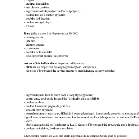
- c
r
a
m
p
e
s
 m
u
s
c
u
l
ai
re
s
- a
r
t
i
cu
l
at
i
on
s
g
on
f
l
ée
s
- a
u
g
m
en
t
a
ti
on
 d
e
l
a
 p
ro
d
u
c
t
i
o
n
 d
’
u
r
i
n
e 
(
p
o
l
y
u
r
i
e
)
- d
o
u
l
eu
r
 l
or
s
 d
e
 l
a 
m
i
ct
i
on
 (
dy
s
u
ri
e)
- t
r
ou
bl
es
d
e
l
’
é
r
ec
ti
on
- d
o
u
l
eu
r
 n
o
n
 s
p
é
ci
f
i
qu
e
- f
r
i
s
s
o
n
s
 (
a
f
f
e
c
t
e 
e
n
t
r
e
1
e
t
1
0
p
a
t
i
en
t
s
s
u
r
 1
0 
0
0
0
)
Ra
r
e
- d
é
m
an
g
ea
i
so
n
s
- u
rt
i
ca
i
r
e
- é
r
u
p
t
i
o
n
 c
u
t
a
n
é
e
- p
i
c
o
t
e
m
e
n
t
s
- t
r
ou
bl
es
d
e
l
a
 s
en
s
i
b
i
l
i
t
é
- d
é
v
el
op
p
e
m
e
n
t
 a
n
o
r
m
a
l
 d
es
g
en
c
i
v
es
 (
f
r
éq
u
e
n
ce
 i
n
d
é
t
er
m
i
n
ée
)
A
u
tr
es
 e
f
f
e
ts i
n
d
és
i
r
ab
l
es
- e
f
f
et
s 
s
u
r
 l
a 
c
o
m
po
si
t
i
on
 d
u
 s
a
n
g
 (
a
g
r
a
n
u
l
o
c
y
t
o
s
e,
 l
e
u
c
o
p
é
n
i
e
)
- r
é
a
c
ti
on
s
 d
’
h
y
pe
r
se
n
s
i
b
i
l
i
t
é
s
é
v
è
r
e
s 
(
r
éa
ct
i
on
s
 a
n
a
p
h
y
l
a
c
t
i
qu
e
s
/
an
a
p
h
y
l
a
c
t
oï
d
e
s
)
- a
u
g
m
en
t
a
ti
on
 d
u
 t
au
x
 d
e 
s
u
c
r
e
d
a
n
s
 l
e 
s
a
n
g
 (
h
y
p
e
r
g
l
y
c
é
m
i
e
)
- s
o
m
n
ol
e
n
ce
, t
ro
u
b
l
e
s
d
e
 l
a 
s
e
n
s
i
b
i
l
i
t
é
(
d
i
m
i
n
u
t
i
o
n
 d
e
l
a
 s
en
s
i
b
i
l
i
t
é
)
- d
o
u
l
eu
r
 o
cu
l
ai
re
- d
o
u
l
eu
r
 t
h
o
r
ac
i
q
u
e
 (
an
g
i
n
e
 d
e
 po
i
t
ri
n
e
)
- e
s
s
ou
f
f
l
e
m
e
n
t 
(
dy
s
p
n
ée
)
- s
y
m
p
t
ôm
e
s
g
as
t
r
o
-i
n
t
es
ti
n
a
u
x
, 
d
i
f
f
i
cu
l
t
é
s
à
a
v
al
er
 (
d
y
s
p
h
ag
i
e
)
,
 f
o
r
m
a
t
i
o
n
 d
e
c
o
n
c
r
é
t
i
on
s
 i
n
t
e
s
t
i
n
al
e
s
(
d
i
g
es
ti
f
, 
u
l
cè
re
s 
i
n
te
st
i
n
a
u
x
, 
v
om
i
s
s
em
e
n
t
s
,
 f
o
n
c
t
i
o
n
n
em
e
n
t
 i
n
s
u
f
f
i
s
a
n
t
d
u
 s
p
h
i
n
c
t
er
 d
e
 l
'es
to
m
a
c
/
de
 l
’
œ
s
- i
ct
è
r
e
- l
és
i
on
s
 c
u
t
a
n
é
e
s
 s
é
v
èr
es
 (
s
y
n
dr
o
m
e
 d
e 
L
y
e
l
l
)
, 
r
é
ac
t
i
on
 d
’
h
y
pe
r
se
n
s
i
b
i
l
i
t
é
 p
ro
v
o
q
u
ée
 pa
r 
l
a
l
u
m
i
è
r
e
,
 s
- d
o
u
l
eu
r
s
a
r
ti
cu
l
ai
re
s,
 d
o
u
l
eu
r
s
 m
u
s
c
u
l
a
i
r
e
s
Ch
e
z
 c
e
r
t
a
i
n
s 
p
a
t
i
en
t
s
 d
i
a
l
y
sé
s,
 u
n
e 
c
h
u
t
e 
i
m
po
r
ta
n
t
e
d
e
l
a
 t
e
n
si
o
n
 a
r
t
é
r
i
e
l
l
e
p
e
u
t
 s
e 
p
r
od
u
i
r
e
.