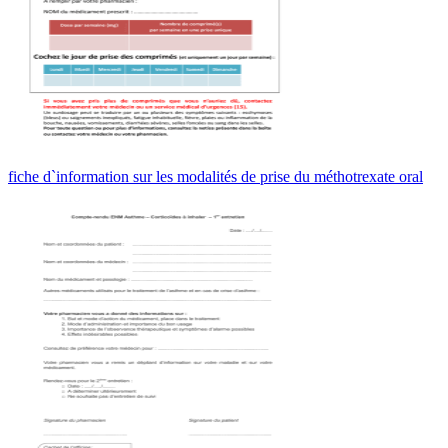
fiche d`information sur les modalités de prise du méthotrexate oral