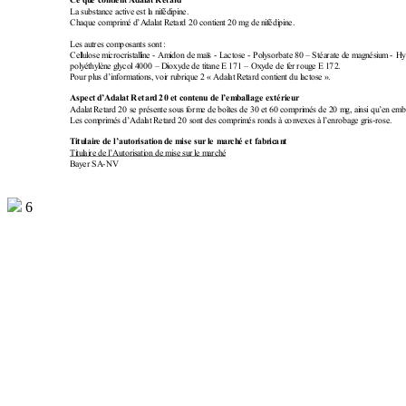
C
e q
u
e
 c
o
n
t
i
en
t
A
d
al
at
 Ret
a
r
d
L
a
s
u
b
s
t
an
c
e
 a
ct
i
v
e
 e
st
 l
a
 n
i
f
éd
i
p
i
n
e.
Ch
a
q
u
e
 c
o
m
p
r
i
m
é
 d
’A
da
l
a
t
 R
e
t
ar
d 
2
0
 c
on
t
i
e
n
t
 2
0 
m
g
 d
e
 n
i
f
é
d
i
p
i
n
e.
L
e
s
 a
u
t
r
e
s
 c
o
m
po
sa
n
t
s
s
o
n
t
:
Ce
l
l
u
l
os
e 
m
i
cr
oc
r
i
st
al
l
i
n
e 
- A
m
i
do
n
 d
e
m
aï
s 
- L
ac
t
os
e 
- Po
l
y
s
o
r
b
a
te
 8
0
 –
 St
éa
ra
t
e
 d
e 
m
ag
n
és
i
u
m
 -
 H
p
o
l
y
ét
h
y
l
èn
e
 g
l
y
co
l
 4
00
0
–
 D
i
ox
y
de
d
e
t
i
ta
n
e
 E
 1
7
1
–
 O
x
y
de
d
e
 f
er
 r
o
u
g
e
E
 1
72
.
P
o
u
r 
p
l
u
s
 d
’
i
n
f
or
m
a
t
i
on
s
, 
v
oi
r 
r
u
b
r
i
q
u
e
 2
«
 A
d
a
l
a
t
 R
e
t
ar
d 
c
o
n
t
i
e
n
t
 d
u
 l
a
c
t
os
e 
»
.
A
sp
e
c
t
d
’A
d
a
l
at
Ret
a
r
d
 20
 e
t
 c
on
t
en
u
 d
e
 l
’em
b
al
l
a
g
e ext
é
r
i
eu
r
A
d
a
l
a
t
 R
e
t
ar
d 
2
0
 s
e 
p
r
é
se
n
t
e
s
o
u
s
 f
or
m
e
d
e
 b
oî
t
es
d
e
3
0
e
t
6
0
c
o
m
p
r
i
m
é
s
d
e
 2
0 
m
g
, 
a
i
n
s
i
 q
u
’
e
n
 e
m
b
L
e
s
 c
o
m
pr
i
m
é
s
 d’
A
da
l
at
 R
e
t
ar
d 
2
0
 s
on
t
d
e
s
c
o
m
p
r
i
m
é
s
r
o
n
d
s
à
 c
on
v
ex
e
s
 à
 l
’
e
n
r
o
b
a
g
e
 g
r
i
s
-r
o
s
e.
T
i
tu
l
a
i
r
e d
e l
’
au
t
o
r
i
sat
io
n
 d
e
 m
i
se
 s
u
r
 l
e
 m
ar
c
h
é
 e
t
f
a
b
r
ic
an
t
T
i
t
u
l
a
i
r
e
d
e
l
’
A
u
t
o
r
i
s
a
ti
on
 d
e
m
i
se
 s
u
r
 l
e
m
a
r
c
h
é
B
a
y
e
r
S
A
-NV
6