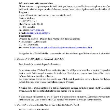
Déc
l
a
r
a
t
i
on
 d
e
s
 eff
e
t
s s
e
c
o
n
d
a
i
r
es
S
i
 v
ou
s
r
e
s
se
n
t
e
z
 u
n
 q
u
el
co
n
q
u
e 
e
f
f
et
 i
n
dé
si
r
a
bl
e
,
 p
a
rl
e
z
-en
 à
v
ot
r
e
 m
é
d
e
ci
n
 o
u
 v
ot
r
e
 p
h
a
r
m
a
c
i
e
n
. 
Ce
i
n
dé
s
i
r
a
bl
e
q
u
i
 n
e 
s
e
r
ai
t
 pa
s 
m
e
n
t
i
o
n
n
é
 d
an
s
 c
et
te
 n
ot
i
ce
.
 V
ou
s
p
o
u
v
e
z
 é
g
a
l
e
m
en
t
 dé
cl
a
r
er
 l
e
s
 e
f
f
e
t
s 
i
n
Bel
g
i
q
u
e
 :
A
g
en
c
e
f
é
d
é
r
a
l
e
d
e
s
m
é
d
i
c
a
m
e
n
t
s
e
t
 de
s 
p
r
od
u
i
t
s
d
e
s
a
n
t
é
D
i
v
i
si
o
n
 V
i
g
i
l
an
c
e
E
U
R
OS
T
A
T
I
ON
I
I
P
l
a
c
e
V
i
c
t
or
H
o
r
ta
, 4
0
/
 4
0
B
-10
6
0 B
r
u
x
e
l
l
e
s
S
i
t
e
i
n
t
e
r
n
e
t
:
w
w
w
.a
f
m
ps
.b
e
e
-m
a
i
l
:
p
at
i
e
n
t
i
n
f
o@
f
a
g
g
-af
m
p
s
.
b
e
L
u
xem
b
ou
r
g
D
i
r
e
c
ti
on
 d
e
l
a
 S
a
n
t
é
–
 D
i
v
i
s
i
o
n
 d
e
l
a
 P
h
a
r
m
a
c
i
e
e
t
 d
e
s
M
é
d
i
c
a
m
e
n
t
s
V
i
l
l
a 
L
ou
v
i
g
n
y
 –
 A
l
l
ée
 M
ar
co
n
i
L
-21
20
L
u
x
e
m
b
o
u
r
g
S
i
t
e
i
n
t
e
r
n
e
t
:
h
t
tp
:
/
/w
w
w
.m
s
.
p
u
bl
i
c
.
l
u
/
f
r
/
ac
ti
v
i
t
e
s
/p
h
a
r
m
a
c
i
e
-m
ed
i
c
a
m
e
n
t
/
i
n
de
x
.h
t
m
l
E
n
 s
i
g
n
al
a
n
t
 l
es
 e
f
f
et
s 
i
n
dé
si
r
ab
l
e
s
, v
ou
s
c
o
n
t
r
i
bu
ez
 à
 f
ou
r
n
i
r
 d
av
a
n
ta
g
e
 d
’i
n
f
or
m
a
t
i
on
s
 s
u
r
 l
a 
s
é
c
u
r
i
t
é
 d
5
. 
C
OM
M
E
NT
 CO
N
S
E
R
V
E
R
 A
D
A
L
A
T
 R
E
T
A
R
D
 ?
T
e
n
i
r
 h
o
r
s
 d
e
 l
a 
v
u
e
 e
t 
d
e
l
a
 p
or
té
e 
d
e
s
e
n
f
an
t
s
.
L
a
s
u
b
s
t
an
c
e
 a
ct
i
v
e
 d
’
A
da
l
at
 R
e
t
ar
d e
st
 l
a
 n
i
f
éd
i
pi
n
e.
 L
a
 n
i
f
éd
i
pi
n
e 
e
s
t 
s
e
n
s
i
b
l
e
 à
 l
a 
l
u
m
i
è
r
e.
 L
e
 p
r
od
u
i
t
l
u
m
i
è
r
e
, t
an
t
 à
 l
'i
n
t
ér
i
e
u
r
 q
u
'à
 l
'ex
t
é
r
i
eu
r
 d
e 
l
'e
m
ba
l
l
a
g
e
. 
T
ou
t
e
f
o
i
s
,
 l
e
s
 c
o
m
pr
i
m
é
s
 n
e 
d
o
i
v
en
t
ê
t
re
 r
e
t
i
ré
s
q
u
’i
m
m
é
d
i
a
t
e
m
e
n
t
 a
v
a
n
t
 l
eu
r
 u
t
i
l
i
s
a
t
i
on
.
L
e
s
 c
o
m
pr
i
m
é
s
 n
e d
oi
v
en
t
p
a
s
 ê
t
r
e 
c
o
u
p
é
s
,
 c
ar
, s
’
i
l
s
l
e
 s
on
t
,
 l
a p
ro
te
ct
i
on
 c
o
n
t
r
e 
l
a
 l
u
m
i
èr
e 
(
p
a
r
 l
a
 l
a
q
R
e
t
ar
d 
d
o
i
t
ê
t
re
 c
o
n
se
rv
é
d
a
n
s
 l
’
em
b
a
l
l
a
g
e 
e
x
t
é
r
i
eu
r
 d
’o
r
i
g
i
n
e
.
N’
u
t
i
l
i
s
e
z
 p
a
s 
c
e
m
é
d
i
c
a
m
e
n
t
 a
p
rè
s 
l
a
 d
at
e 
d
e
p
é
r
e
m
p
t
i
o
n
 i
n
di
q
u
é
e
 s
u
r
l
a
 b
oî
t
e
 a
p
r
è
s
 «
 E
X
P
 »
. 
L
es
 c
h
i
a
n
n
é
e
.
 L
a
 d
a
te
 d
e
 p
ér
em
p
t
i
o
n
 f
a
i
t
 r
é
f
é
r
e
n
c
e
 a
u
 d
e
rn
i
e
r
j
o
u
r
d
e
 c
e 
m
oi
s.
Ne
 j
e
t
ez
 a
u
c
u
n
 m
é
d
i
c
a
m
e
n
t
 a
u
 t
ou
t
-à
-l
’é
g
o
u
t
 n
i
 a
v
e
c
l
e
s
o
r
d
u
r
e
s
 m
én
a
g
èr
es
. D
em
a
n
de
z
 à
 v
o
t
re
 p
h
ar
m
éd
i
c
a
m
e
n
t
s
q
u
e
 v
o
u
s 
n
’
u
t
i
l
i
se
z
 p
l
u
s
. 
C
e
s
m
es
u
r
e
s
 c
o
n
t
r
i
bu
er
on
t
à
p
r
o
t
ég
e
r
l
’
e
n
v
i
ro
n
n
e
m
e
n
t
.
6
. 
C
ON
T
E
NU
 D
E
 L
’
E
M
B
A
L
L
A
G
E
 E
T
 A
U
T
R
E
S
 I
NF
OR
M
A
T
I
ON
S