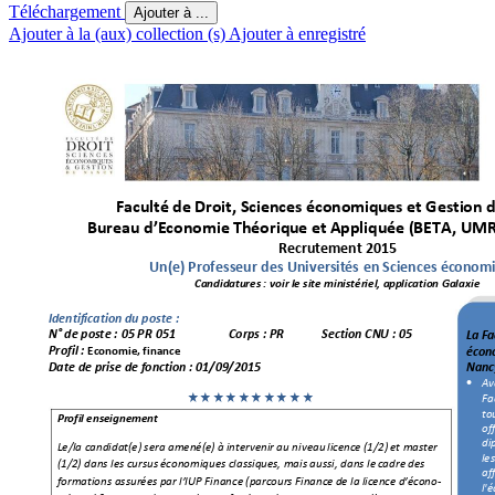
Téléchargement
Ajouter à ...
Ajouter à la (aux) collection (s)
Ajouter à enregistré
Faculté de D
roit, Sci
ences écono
miq
ues et Gesti
on 
Bureau d
’
E
conomie Th
éoriqu
e et Ap
pliquée (
BETA, U
MR
Recrutemen
t 2015
Un(e) Profes
seur des 
Universités 
en Scien
ces économ
Candid
atures : voir
 le site ministériel, a
pplication Galaxie  
Identi
fication du poste : 
N° de po
ste : 
05 
PR 
051 
Corps : PR 
Section CNU : 0
5 
La Fa
Profil : 
écon
Economie, 
finan
ce
Date de prise de fonction 
: 
01/09
/2015 
Nanc
Av
·
Fa
«««««««««
« 
to
Profil
 enseignement
of
di
Le/la candidat(e) sera amené(
e) à interve
nir au niveau 
licence (1/2) 
et m
aster 
le
(1/2) dans les cursus 
économiques classique
s, mais aussi, dans le 
cadre des 
af
formations assurées pa
r l
’
IUP Finance (p
arcours Financ
e de la licence d
’
éco
no-
l'