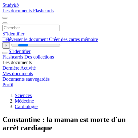
Study
lib
Les documents
Flashcards
S''identifier
Téléverser le document
Créer des cartes mémoire
×
S''identifier
Flashcards
Des collections
Les documents
Dernière Activité
Mes documents
Documents sauvegardés
Profil
Sciences
Médecine
Cardiologie
Constantine : la maman est morte d`un
arrêt cardiaque