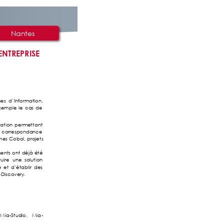
Nantes 
ENTREPRISE
es  d’Information, 
xemp
le 
le 
cas 
de 
sation 
p
erme
tt
ant 
 
correspondance
mes 
Cobol, 
projet
s 
ents 
ont 
déjà 
été 
uire 
une 
solution 
e 
et 
d’établ
ir 
des 
-Discovery. 
(Mia
-Studio, 
Mia
-