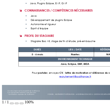
Java, Plugins Eclip
se, EMF, GMF 

CONNAISSANCES / COMPÉTENCES NÉCESSAIRES  

 Java 

 Développement
 de plugins Eclip
se 

 Autonomie et ri
gueur 

Esprit d’équip
e

PROFIL DU STAGIAIRE 

Stagiaire Ba
c +5, stage de fin d’étude, pré
-embauche

DURÉE 
LIEU / DATE 
RÉFÉREN
5 
- 6 mois
Nantes 
NA
ENVIRONNEMENT TEC
HNIQUE 
Java, Eclipse, EMF,
 MDA 
postuler
CV
lettre de m
otivation
référence
 du 
Pour 
,
 envoye
z 
,  
 et 
recrutement@sodifran
ce.fr
Ce document est la propriété de Sodifrance. 
Il ne saurait être transmis à des tiers sans  
CONSEIL - INGÉNIERIE ET INTÉGRATION - MODERNISATION DES SI - GESTION DES INFRAS
l’autorisation expresse de 
Sodifrance 
1
/
1
100%