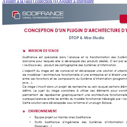
Ajouter à la (aux) collection (s)
Ajouter à enregistré
CONCEPTION D’UN PLUG
IN D’ARCHITECTUR
E D’
DTOP & Mia-Studi
o 
MISSION DE STAGE 

Sodifrance  est  spéc
ialisé  dans  l’analyse  et  la
  transformation  des  S
ystèm
domaine 
pour 
lesquels 
elle 
a 
développé 
des 
produits 
dédiés
. 
C’est 
par 
e
Mia-Di
scovery,  produit de 
cart
ographie des Systèmes d’Informat
ion.
L’objectif 
du 
st
age 
est 
de 
concevoir 
et 
développer 
une 
solution 
d’urbani
de 
mod
éliser 
l’arc
hitecture 
f
onctionnelle 
d’une 
entreprise 
et 
d’éta
blir 
une
entre 
ces 
fonc
tions 
et 
les 
composa
nts 
du 
Système
d’Informati
on 
(
program
java…).
Ce 
stage 
s’inscrit 
dans 
un 
projet 
de 
recherche 
au sein 
duq
uel cert
ains 
élém
définis. 
Le 
sujet 
du 
stage 
consistera 
à 
util
iser  ces 
élément
s  p
our  c
onstr
permetta
nt 
de 
représen
ter 
graphiq
uement 
une 
a
rchitecture 
fonctionnel
l
correspondances ent
re les entités du modèle f
onctionnel héb
ergés par Mia
Cette solution sera dével
oppée sous la forme d’
un plugin Ecli
pse.
ENVIRONNEMENT

Équipe projet
 sur Nantes chez Sodifranc
e 

Outils 
Sodifrance 
d’ingén
ierie 
des 
Systèmes 
d’In
formation 

Discovery…)