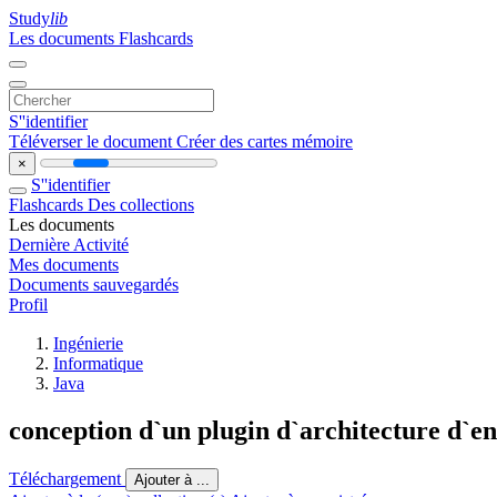
Study
lib
Les documents
Flashcards
S''identifier
Téléverser le document
Créer des cartes mémoire
×
S''identifier
Flashcards
Des collections
Les documents
Dernière Activité
Mes documents
Documents sauvegardés
Profil
Ingénierie
Informatique
Java
conception d`un plugin d`architecture d`en
Téléchargement
Ajouter à ...