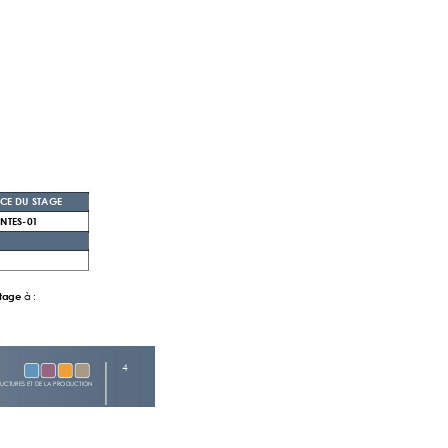
CE DU ST
AGE 
NTES-
01
stage
 à : 
4 
TRUCTURES ET DE LA PRODUCTION 