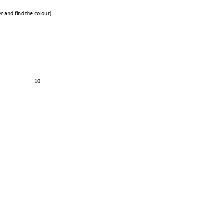
r and find 
the colo
ur)
.    
                     
10   