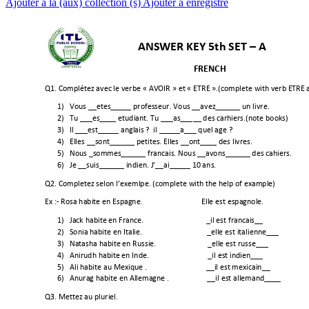
Ajouter à la (aux) collection (s)
Ajouter à enregistré
         ANSWER KEY 5th SET – A 
FRENCH 
Q1. Complétez avec le verbe « AVOIR » et « ET
RE ».(
complete 
with verb ETRE a
1)
Vous __etes_____ professeur. V
ous __avez______ un livre. 
2)
Tu ___es____ etudiant. Tu ___as___
__ des carhiers.(note books) 
3)
Il ___est_____ anglais ?  il ____
_a___ quel age ? 
4)
Elles __sont______ petites. Elles __ont____ des livres. 
5)
Nous _sommes______ francais. N
ous __avons______ des cahiers. 
6)
Je __suis______ indien. J’__ai_____ 10 a
ns. 
Q2. Completez selon l’exemlpe. (complet
e with the help of example)                        
Ex :- Rosa habite en Espagne.    
                           Elle est espagnole. 
1)
Jack habite en France.                                 _
il est francais__ 
2)
Sonia habite en Italie.           
                       _elle est italienne___ 
3)
Natasha habite en Russie.   
                        _elle est russe___ 
4)
Anirudh habite en Inde.               
                _il est indien___ 
5)
Ali habite au Mexique .                               
__il est mexicain__ 
6)
Anurag habite en Allemagne .                    __i
l est allemand____ 
Q3. Mettez au pluriel.                                          
                                                         