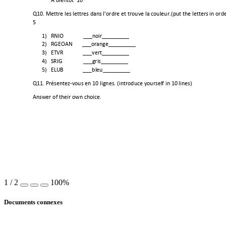
A bientôt  10 
Q10. Mettre les lettres dans l’ordre et t
rouve la couleur.(put the letters in orde
5 
1)
RNIO              ___noir_________ 
2)
RGEOAN       ___orange_________ 
3)
ETVR              ___vert_________ 
4)
SRIG               ___gris_________ 
5)
ELUB              ___bleu________
_ 
Q11. Présentez-vous en 10 l
ignes. (introduce yourself in 10 lines)                              
Answer of their own choice. 
1
/
2
100%
Documents connexes