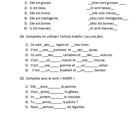
1)
Elle est grosse.                                    
        __elles sont grosses ____ 
2)
IL est beau.                                                __ils 
sont beaux__ 
3)
Elle est mince.                                          
   __elle sont minces__ 
4)
Elle est intelligente.                             
      _elles sont intelligentes___ 
5)
Elle est bonne .                                   
        _elles est bonnes__ 
6)
IL est mauvais.                       
                     _ils sont mauvais__ 
Q4. Completez en utilizant 
l’article indefini. (un,une,des)                                           
1)
Ce sont _des___ regles et   __des livres. 
2)
C’est __une___pommes  et ___des_
__ pizzas. 
3)
Ce sont ___des_____ cartab
les et ___des____ voitures. 
4)
C’est ____un______ crayon et ___une___ trou
sse. 
5)
C’est ___une_____ gomme et __
_un_______ cahier. 
6)
  C’est ___un_____ étudiant et __un_
____ bonbon. 
Q5. Complete avec le verb « A
IMER ».                                                                         
1)
Elle __aime_______ la pomme
. 
2)
Vous _aimez________ le gâteau. 
3)
Ils ___aiment_______ le chocolat. 
4)
Tu ____aimes______ la pêche
 ? 
5)
Nous __aimons_______ 
les légumes. 