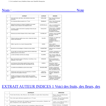
Nom : …............................................................... Note
EXTRAIT AUTEUR INDICES 1 Voici des fruits, des fleurs, des