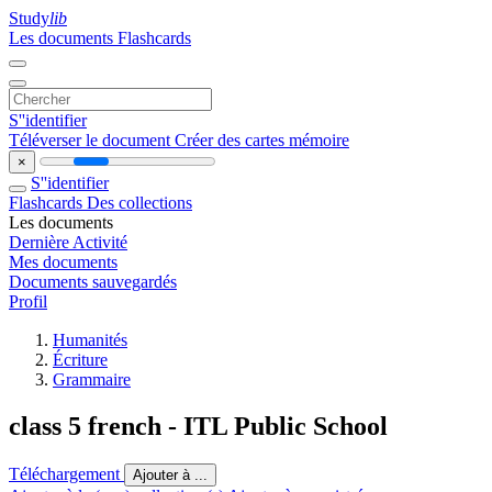
Study
lib
Les documents
Flashcards
S''identifier
Téléverser le document
Créer des cartes mémoire
×
S''identifier
Flashcards
Des collections
Les documents
Dernière Activité
Mes documents
Documents sauvegardés
Profil
Humanités
Écriture
Grammaire
class 5 french - ITL Public School
Téléchargement
Ajouter à ...