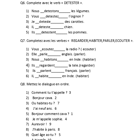
Q6. Complete avec le verb « DETE
STER ».                                                                   
1)
Nous __detestons______ les 
légumes. 
2)
Vous ___detestez_____ l’oignon ? 
3)
Je __deteste_______ des carottes. 
4)
IL __deteste_______ chien. 
5)
Ils ___detestent______ les p
ommes. 
Q7. Completez avec les verbe
s «  REGARDER,HABITER,PARLER,ECOUTER ».                 
1)
Vous _ecoutez______ la radio
 ? ( ecouter) 
2)
Elle _parle_______ anglais. (parle
r). 
3)
Nous __habitons______ en Inde. (habiter) 
4)
Ils __regardent_______ 
la tele.(regarder)
5)
 Ils __parlent_______ français. (parle
r) 
6)
IL __habite_______ en Inde. 
(habiter) 
Q8. Mettez le dialogue en ordre.                
                                                                
1)
Comment tu t’appelle ?  3                         
2)
 Bonjour cava.  2 
3)
Ou habites-tu ?   7                                
4)
  J’ai neuf ans.  6 
5)
Bonjour comment cava ?  1
6)
 Je m’appelle sophie.  4 
7)
Aurevoir !   9                                   
8)
 J’habite à paris.  8 
9)
Quel âge as-tu ?   5                                            