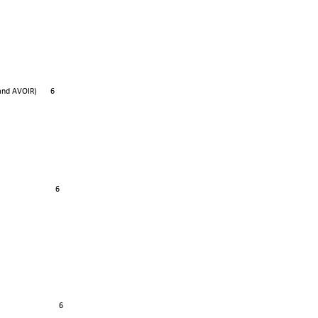
nd AVOIR)       6
                     
 6
                                6 