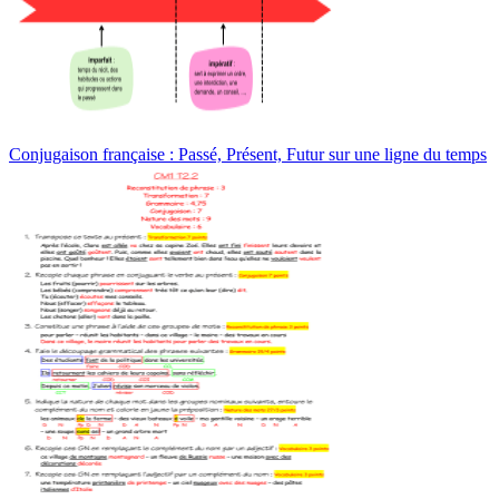
Conjugaison française : Passé, Présent, Futur sur une ligne du temps