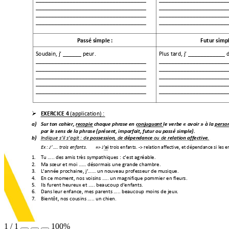
________________________________
____ 
__________________
____
________________________________
____ 
__________________
____
________________________________
____ 
__________________
____
________________________________
____ 
__________________
____
Passé simple : 
Futur simpl
Soudain, j’ ______ peur. 
Plus tard, j’ ____________ 
________________________________
____ 
__________________
____
________________________________
____ 
__________________
____
________________________________
____ 
__________________
____
________________________________
____ 
__________________
____
________________________________
____ 
__________________
____

EXERCICE 4 
(application) :  
a)
Sur ton cahier, rec
opie chaque phrase e
n conjuguant le verbe « 
avoir » à la perso
par le sens de la phrase
 (présent, imparfait, fut
ur ou passé simple).  
b)
possession
 dépendance
 relation affective
. 
Indique s’il s’agit : de
, de
ou de
J’
 trois enfan
ts. -> relatio
n affective, et dép
endance si l
es e
Ex : J’ …. trois enfan
ts.  
=> 
ai
1.
Tu ….. des amis très sy
mpathiques : c’est agréable. 
2.
Ma sœur et moi …… dés
ormais une grande cha
mbre. 
3.
L’année prochaine, j’
…… un nouveau professeur d
e musique. 
4.
En ce moment, nos v
oisins ….. un magnifique p
ommier en fleurs. 
5.
Ils furent heureux et 
….. beaucoup d’enfants.
6.
Dans leur enfance, mes par
ents ….. beaucoup moins d
e jeux.  
7.
Bientôt, nos cousins 
….. un chien. 
1
/
1
100%