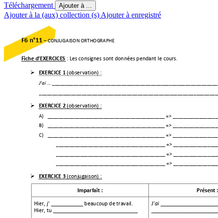
Téléchargement
Ajouter à ...
Ajouter à la (aux) collection (s)
Ajouter à enregistré
F6 n°11 
– CONJUGAISON ORTHOG
RAPHE  
Fiche d’EXERCICES 
: Les consignes sont données pendant 
le cours.

EXERCICE 1 
(observation) : 
_______
______
________
_________
_____
________
______
________
_____
J’ai … 
__________
______
______
_______
_________
_____
________
_________
_____
__

EXERCICE 2 
(observation) :
A)
_______
_________
______
_______
_________
_____
_ => ___
_________
____
B)
__________
______
______
_______
_________
_____
_ => ___
_________
____
C)
__________
______
______
_______
_________
_____
_ => ___
_________
_____
__________
______
______
_______
_________
___ =>
 _______
_________
__________
______
______
_______
_________
___ =>
 _______
_________
__________
______
______
_______
_________
___ =>
 _______
_________

EXERCICE 3 
(conjugaison) : 
Imparfait : 
Présent :
Hier, j’ ___________ beaucoup d
e travail. 
J’
ai
 _________________
__
Hier, tu _____________________________ 
__________________
____