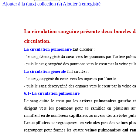
Ajouter à la (aux) collection (s)
Ajouter à enregistré
La cir
culation sanguine présente deux boucles d
circulat
ion.
fait circule
r :
La cir
culation pulm
onair
e 
-
 le sang désoxy
géné du cœ
ur vers les poum
ons par l’artère 
pulmo
-
 puis le sang 
oxygéné des poumons ver
s le cœur par la 
veine pu
fait circu
ler :
La cir
culation génér
ale
-
 le sang oxy
géné du cœur vers 
les or
ganes par l’
aorte.
-
 puis le 
sang désoxy
géné des 
organ
es vers
 le cœur par la ve
ine c
-
6.1
 La cir
culation p
ulmonair
e 
Le 
sang 
quitte 
le 
cœur 
par 
les 
artèr
es 
pulm
onaire
s 
gauche 
et
dirigent 
vers 
les 
pour 
se 
ramifier 
en 
plusieur
s 
poum
ons 
ar
ramifient en 
de nombreux 
au
ni
veau des 
capillair
es 
alvéoles pu
se 
re
grouperont 
e
n 
puis 
des 
Les 
capillair
es 
veinules 
veines 
p
lus
regroupent 
pour 
former 
les
quatre 
veines 
pulmonair
es 
qui 
ra