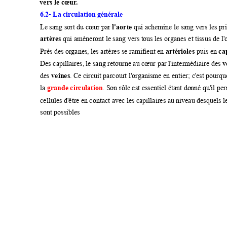
vers le cœur
.
-
6.2
 La cir
cula
tion générale 
Le sang sort du cœ
ur par 
 qui ac
hemine le sang 
vers les pr
l'aorte
 qui amèneron
t le sang vers t
ous les or
ganes et t
issus de l'
artèr
es
Près des or
ganes, 
les artères se ram
ifient en 
 puis en 
artérioles
ca
Des capillaires, 
le sang reto
urne au cœur pa
r l'interm
édiaire des 
v
des 
. Ce circu
it parcourt 
l'orga
nisme en entier; c'e
st pourqu
veines
la 
. Son rôle est e
ssentiel étant do
nné qu'il pe
grande cir
culati
on
cellules d'être e
n contact avec 
les capillaires au 
niveau desque
ls l
sont possi
bles