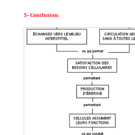
5
-
 Co
nclusion: