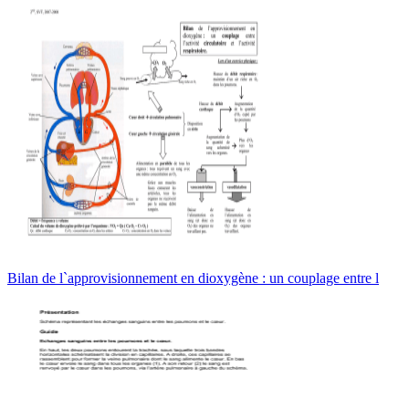
Bilan de l`approvisionnement en dioxygène : un couplage entre l