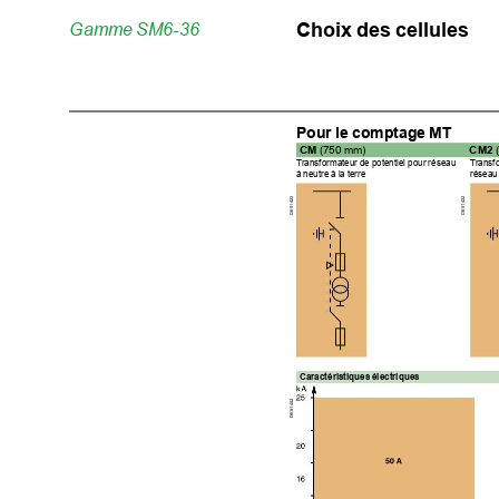
Choix 
des 
cellules 
Gamme 
SM6-36
Pour 
le 
comptage 
MT
CM 
CM2 
(750 
mm)
T
ransformateur 
de 
potentiel pour 
réseau 
T
ransf
à 
neutre 
à la 
terre
réseau
DE51422
DE51422
Caractéristiques 
électriques
DE51452