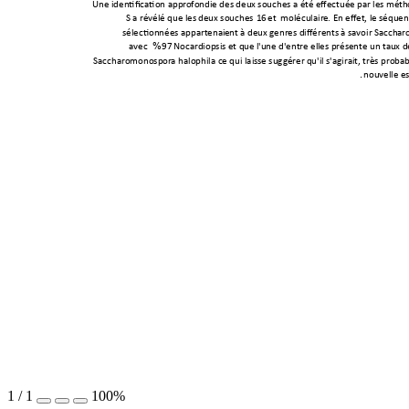
Une identification app
rofondie des deux
 souches a été effectué
e par les méth
S a révélé que les d
eux souches 

et  moléculair
e. En effet, le séque
sélectionnées appartenai
ent à deux g
enres différents
 à savoir Saccha
r
avec 

Nocardiopsis et qu
e l'une d'entre ell
es présente un ta
ux d
%
Saccharomonosp
ora halophila ce qui laiss
e suggérer q
u'il s'agirait, très proba
nouvelle e
.
1
/
1
100%