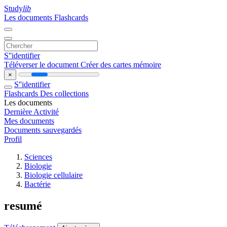
Study
lib
Les documents
Flashcards
S''identifier
Téléverser le document
Créer des cartes mémoire
×
S''identifier
Flashcards
Des collections
Les documents
Dernière Activité
Mes documents
Documents sauvegardés
Profil
Sciences
Biologie
Biologie cellulaire
Bactérie
resumé