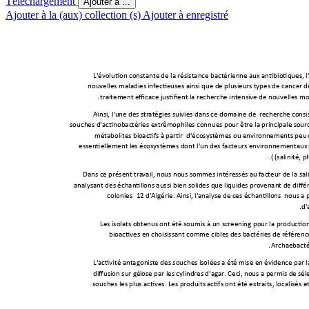
Téléchargement
Ajouter à ...
Ajouter à la (aux) collection (s)
Ajouter à enregistré
L'évolution constante
 de la résistanc
e bactérienne au
x antibiotiques, l
nouvelles maladies
 infectieuses ain
si que de plusieurs 
types de cancer d
traitement effica
ce justifient la rech
erche intensive d
e nouvelles mo
.
Ainsi, l'une des str
atégies suivies dan
s ce domaine de
  recherche c
onsi
souches d'actinobac
téries extrêm
ophiles connues po
ur être la principale s
ourc
métabolites bi
oactifs à partir  d'écosys
tèmes ou envir
onnements peu 
essentiellement l
es écosystèm
es dont l'un des facteur
s environnementaux
(salinité, p
.)
Dans ce présent tra
vail, nous nous s
ommes intéressés
 au facteur de la sal
analysant des échantill
ons aussi bien s
olides que liquides pro
venant de diffé
colonies 

d'Algérie. Ainsi, l'
analyse de ces échantill
ons  nous a 
d'
.
Les isolats obtenus 
ont été soumis à un sc
reening pour la producti
on
bioactives en ch
oisissant comme cibles
 des bactéries 
de référenc
Archaebacté
.
L'activité antagonist
e des souches is
olées a été 
mise en évidence par l
diffusion sur gél
ose par les cylind
res d'agar. Ceci, n
ous a permis de
 sél
souches les plus acti
ves. Les produits a
ctifs ont été ext
raits, localisés e