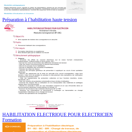
Préparation à l`habilitation haute tension
HABILITATION ELECTRIQUE POUR ELECTRICIEN
Formation