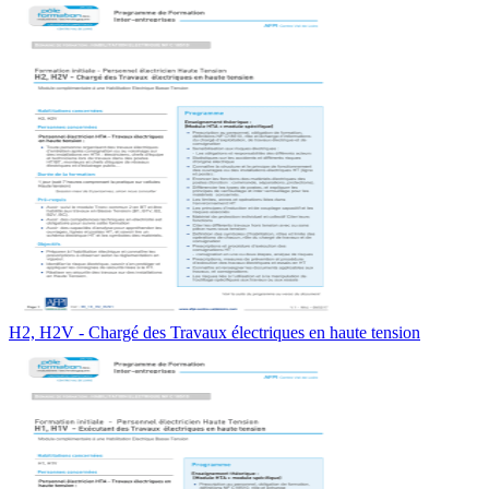
H2, H2V - Chargé des Travaux électriques en haute tension