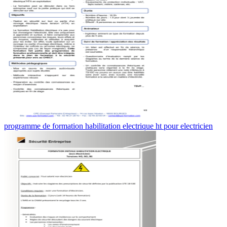
programme de formation habilitation electrique ht pour electricien