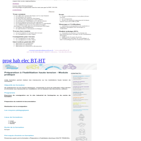
prog hab elec BT-HT