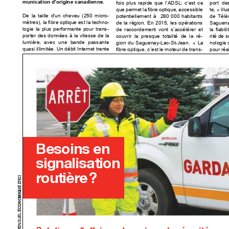
munication d’origine canadienne.







 






te, » 

      
-






 

-








     
-
de raccordement vont s’accélérer et 


porter des données à la vitesse de la 
      
-


    



« La 







-
pour réal
Besoins en
signalisation
r
outièr
e
?
ÉCONOMIQUE D’ICI

