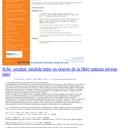
fiche_produit_module mise en oeuvre de la fibre optique niveau
inter