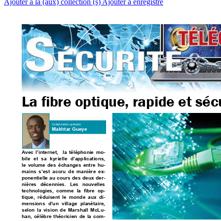
Ajouter à la (aux) collection (s)
Ajouter à enregistré
La bre optique, rapide et séc
Collaboration spéciale: 
Makhtar Gueye
A
vec l’internet,  la téléphonie mo-
bile et sa kyrielle d’applications, 
le volume des échanges entre hu-
mains s’est accru de manière ex-
ponentielle au cours des deux der-
nières décennies. Les nouvelles 
technologies,  comme  la 
bre  op
-
tique, réduisent le monde aux di-
mensions d’un village planétaire, 
selon la vision de Marshall McLu-
han, célèbre théoricien de la com-