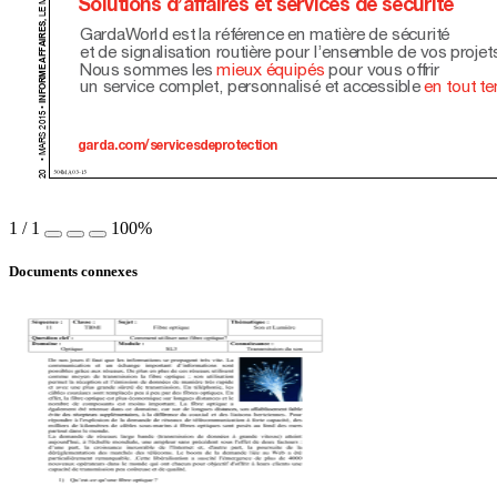
Solutions d’af
faires et services de sécurité
AIRES, 
Gar
daW
orld est la référ
ence en matière de sécurité 
et de signalisation r
outière pour l’ensemble de vos pr
ojet
INFORME AFF
Nous sommes les 
mieux équipés
 pour vous of
frir
un service complet, personnalisé et accessible 
en tout t
 
garda.com/servicesdepr
otection
504MA03-15
1
/
1
100%
Documents connexes