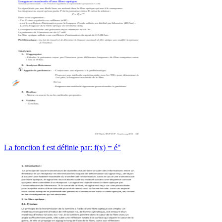
La fonction f est définie par: f(x) = é"