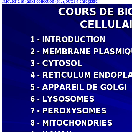
Ajouter à la (aux) collection (s)
Ajouter à enregistré
COURS DE BI
CELLULA
1 
- INTRODUCTION
2 
- MEMBRANE 
PLASMIQ
3 
- CYTOSOL
4 
- RETICULUM 
ENDOPL
5 
- APPARE
IL 
DE GOLGI
6 
- LYSOSOME
S
7 
- PEROXYS
OMES
8 
- MITOCHONDRIES