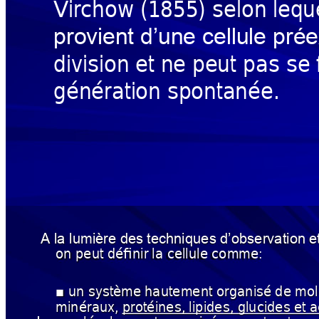
V
irchow (18
55) selon
 leq
u
provien
t d’un
e cellule prée
division 
et ne pe
ut pas se 
générati
on spon
tanée.
A la lumière des 
techniques
d’observation 
e
on peut définir 
la cellule comme:
un système 
hautement organisé 
de mol
■
minéraux, 
protéines, 
lipides, glucides 
et 