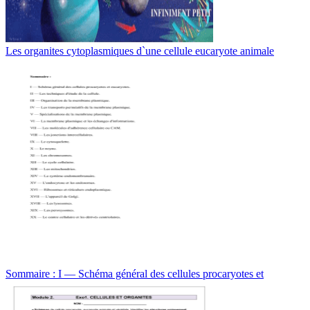
Les organites cytoplasmiques d`une cellule eucaryote animale
Sommaire : I — Schéma général des cellules procaryotes et