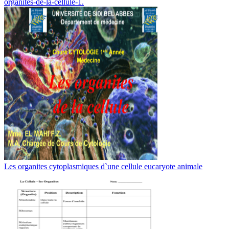
organites-de-la-cellule-1.
Les organites cytoplasmiques d`une cellule eucaryote animale