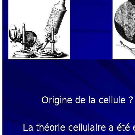
Origine 
de la cellu
le ?
La théo
rie cellu
laire a
 été 