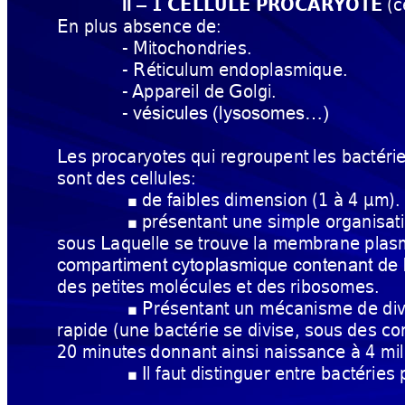
(c
II 
1 CELLULE PROCAR
YOTE
–
En plus absence 
de:
- Mitochondries.
- Réticulum 
endoplasmique.
-
Appareil de 
Golgi.
-
vésicules (lysosomes…)
Les procaryotes 
qui regroupent 
les bactérie
sont 
des cellules:
de faibles 
dimension
(1 
à 4 µm).
■
présentant 
une simple organisati
■
sous Laquelle 
se trouve 
la membrane
plas
compartiment 
cytoplasmique contenant 
de 
des petites 
molécules
et des 
ribosomes.
Présentant 
un mécanisme de di
■
rapide (une 
bactérie 
se divise, sous 
des
co
20 minutes 
donn
ant 
ainsi naissance à 
4 mil
Il faut 
dis
tinguer 
entre bactéries 
■