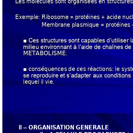
Les molécules 
so
nt 
organisées
en structures
Exemple: Ribosome 
= 
protéines 
+ acide nuc
Membrane 
plasmique = 
protéines 
Ces structures 
sont capables 
d’utiliser 
■
milieu environnant à l’aide de chaînes 
de
METABOLISME.
conséquences 
de ces réactions: 
le sys
■
se reproduire 
et s’adapter
aux conditions 
lequel il vie.
II 
ORGANISA
TION 
GENERALE
–