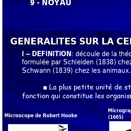
9 
- NOYAU
GENERALITES 
SUR 
LA CE
: découle de la théo
I 
DE
FINITION
–
formulée par Schlei
den 
(1838) che
Schwann (1839) chez les animaux.
La plus petite unité 
de st
■
fonction qui constitue les 
organi
Microgra
Microscope de Robert Hooke
(1665)