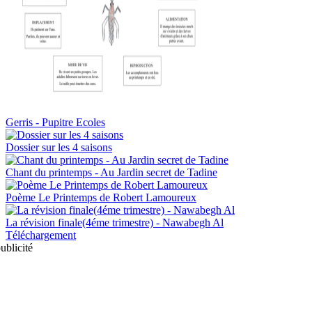
Gerris - Pupitre Ecoles
Dossier sur les 4 saisons
Chant du printemps - Au Jardin secret de Tadine
Poème Le Printemps de Robert Lamoureux
La révision finale(4éme trimestre) - Nawabegh Al
Téléchargement
ublicité