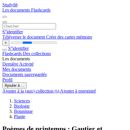
Study
lib
Les documents
Flashcards
S''identifier
Téléverser le document
Créer des cartes mémoire
×
S''identifier
Flashcards
Des collections
Les documents
Dernière Activité
Mes documents
Documents sauvegardés
Profil
Ajouter à ...
Ajouter à la (aux) collection (s)
Ajouter à enregistré
Sciences
Biologie
Botanique
Plante
Poèmes de printemps : Gautier et