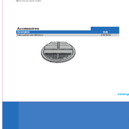
(3)
 Perte de charge maximum conseillée
Accessoires
Description Code
Capot supérieur avec déecteurs 
K70N148T
AA
Catalog