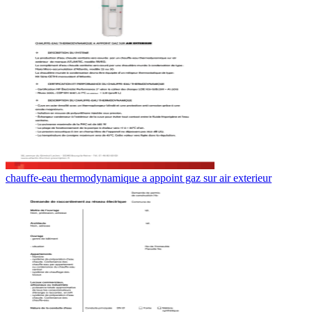
chauffe-eau thermodynamique a appoint gaz sur air exterieur