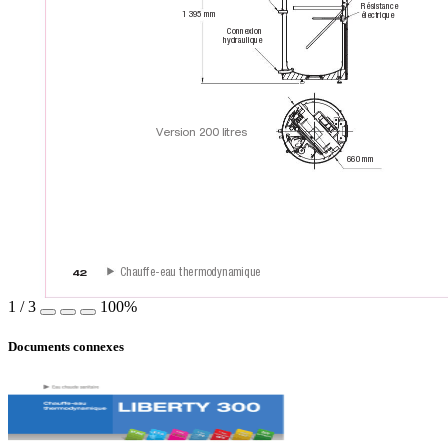
Résistance 
1 395 mm
électrique
Connexion 
hydraulique
V
ersion 200 litres
660 mm
  Chauffe-eau thermodynamique
42 
1
/
3
100%
Documents connexes