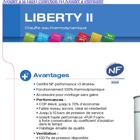
Ajouter à la (aux) collection (s)
Ajouter à enregistré
LIBERTY II
Chauffe-eau thermodynamique
A
vantages 
Certiﬁé NF performance «3 étoiles» 
■
■
Fonctionnement 100% thermodynamique
■
■
Accessoire pour montage sans gaine
■
■
Performances : 
■
■
• COP élevé, jusqu’à 70% d’économie
• Faible niveau sonore, idéal en résidentiel
• Jusqu’à 10 bars de pression de service
• Isolant haute performance «PUR Foam»  
à forte conservation du coefﬁcient d’isolation 
dans le temps
• Habillage émaillé de qualité
V
entilation :
■
■
• 100 Pa de pression disponible