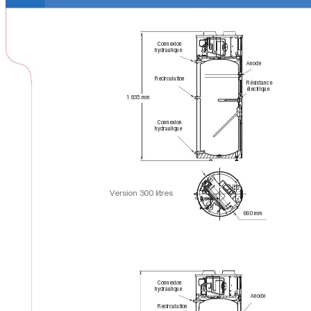
Connexion 
hydraulique
Anode
Recirculation
Résistance 
électrique
1 835 mm
Connexion 
hydraulique
V
ersion 300 litres
660 mm
Connexion 
hydraulique
Anode
Recirculation