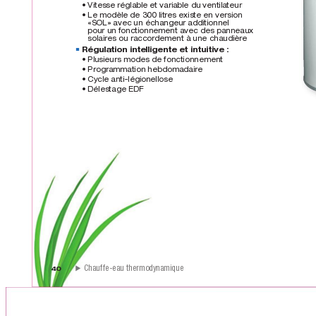
• Vitesse réglable et variable du ventilateur
• Le modèle de 300 litres existe en version 
«SOL» avec un échangeur additionnel  
pour un fonctionnement avec des panneaux 
solaires ou raccordement à une chaudière
Régulation intelligente et intuitive :
■
■
• Plusieurs modes de fonctionnement
• Programmation hebdomadaire
• Cycle anti-légionellose
• Délestage EDF 
  Chauffe-eau thermodynamique
40