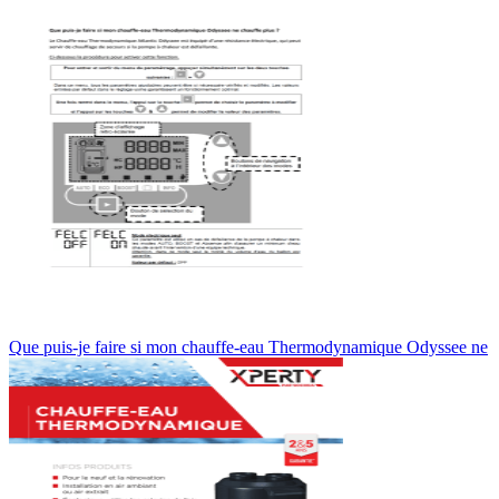
Que puis-je faire si mon chauffe-eau Thermodynamique Odyssee ne