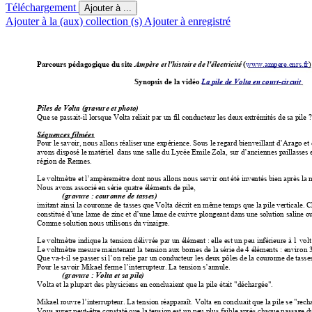
Téléchargement
Ajouter à ...
Ajouter à la (aux) collection (s)
Ajouter à enregistré
www.ampere.cnrs.fr
)
Parcours pédagogique du site 
Ampère et l'histoi
re de l'électricité
 (
Synopsis de la vidéo 
La pile de
Volta en court-circuit
Piles de Volta (gravure et photo) 
Que se passait-il lorsque Volta reliait
 par un fil conducteur les deux extrémités de sa pile ?
Séquences filmées
Pour le savoir, nous allons réaliser une expérience. Sous
 le regard bienveillant d’Arago e
avons disposé le matériel  dans une salle du Lycée
 Emile Zola, sur d’anciennes paillasses 
région de Rennes. 
Le voltmètre et l’ampèremètre dont nous a
llons nous servir ont été inventés bien après la 
Nous avons associé en série quatre éléments de pile
, 
(gravure : couronne de tasses) 
imitant ainsi la couronne de tasses que Volt
a décrit en même temps que la pile vertical
e. 
constitué d’une lame de zinc et d’une lame de cui
vre plongeant dans une solution saline ou
Comme solution nous utilisons du vinaigre.
Le voltmètre indique la tension délivrée
 par un élément : elle est un peu inférieure à 1 volt
Le voltmètre mesure maintenant la t
ension aux bornes de la série de 4 éléments : environ 3,
Que va-t-il se passer si l’on relie par un conducteur
 les deux pôles de la couronne de tasse
Pour le savoir Mikael ferme l’interrupteur. L
a tension s’annule.
(gravure : Volta et sa pile)
Volta et la plupart des physiciens en concluaie
nt que la pile était "déchargée".
Mikael rouvre l’interrupteur. La tension réapparaît
. Volta en concluait que la pile se "rech
Vous aurez peut-être constaté que la tension est
 un peu plus faible après chaque passage d