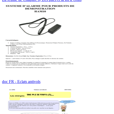
doc FR - Eclats antivols