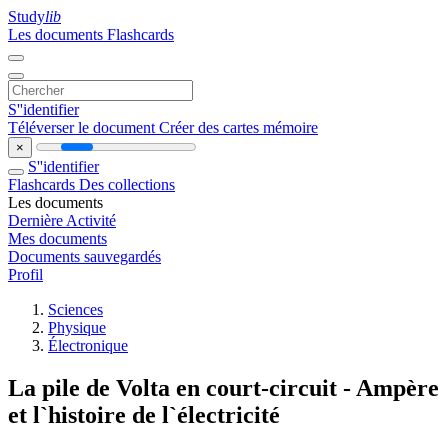
Study
lib
Les documents
Flashcards
S''identifier
Téléverser le document
Créer des cartes mémoire
×
S''identifier
Flashcards
Des collections
Les documents
Dernière Activité
Mes documents
Documents sauvegardés
Profil
Sciences
Physique
Électronique
La pile de Volta en court-circuit - Ampère
et l`histoire de l`électricité