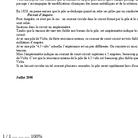
passage s’accompagne de modifications chi
miques des lames métalliques et de la solution
En 1820, on pense encore que la pile se décharge quand on reli
e ses pôles par un conducte
Portrait d'Ampère
Pour Ampère, ce n'est pas le cas : un courant c
ircule dans le circuit formé par la pile et le
sont reliés. 
Insérons dans le circuit un ampèremètre.
Tandis que la tension devient très faible aux bornes
 de la pile, cet ampèremètre indique le
circuit. 
Avec une pile de Volta
, 
de forte résistance interne, ce
 courant de court-circuit est très faib
millièmes d’ampère
.
Avec une pile "4,5 volts" actuelle, l’expérie
nce est un peu différente. On constate ici auss
tension.
Mais l'ampèremètre indique un courant de court-circ
uit supérieur à 5 ampères, beaucoup p
de Volta. C’est que la résistance inter
ne de la pile de 4,5 volts est beaucoup plus faible que
Volta.
Si on laissait circuler un tel courant plusi
eurs secondes, la pile serait rapidement hors d'us
Juillet 2006
1
/
1
100%