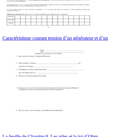
Caractéristique courant tension d`un générateur et d`un
La feuille de Chapitre 8, Les piles et la loi d`Ohm