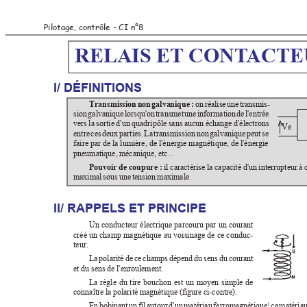
Pilotage, contrôle - CI n°8
RELAIS ET CONT
ACTE
I/ DÉFINITIONS
Transmission non galvanique :
  on réalise une transmis-
sion galvanique lorsqu'on transmet une information de l'entrée
vers la sortie d'un quadripôle sans aucun échange d'électrons
V
entre ces deux parties. La transmission non galvanique peut se
faire par de la lumière, de l'énergie magnétique, de l'énergie
pneumatique, mécanique, etc...
Pouvoir de coupure :
 il caractérise la capacité d'un interrupteur 
maximal sous une tension maximale.
II/ RAPPELS ET PRINCIPE
Un conducteur électrique parcouru par un courant
créé un champ magnétique au voisinage de ce conduc-
teur.
La polarité de ce champs dépend du sens du courant
et du sens de l'enroulement.
La règle du tire bouchon est un moyen simple de
connaître la polarité magnétique (figure ci-contre).
1
En bobinant un fil autour d'un matériau ferromagnétique
 ce matériau