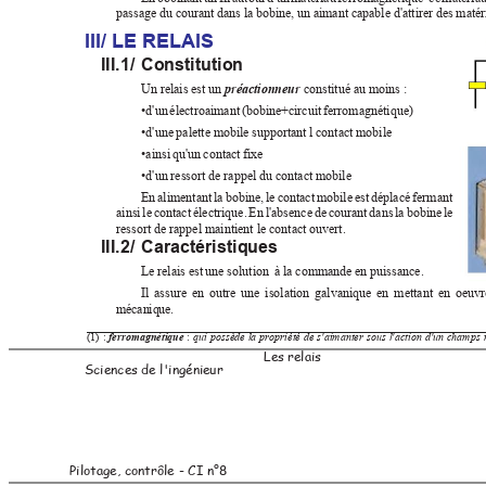
passage du courant dans la bobine, un aimant capable d'attirer des matér
III/ LE RELAIS
III.1/ Constitution
Un relais est un 
préactionneur 
constitué au moins :
•d'un électroaimant (bobine+circuit ferromagnétique)
•d'une palette mobile supportant l contact mobile
•ainsi qu'un contact fixe
•d'un ressort de rappel du contact mobile
En alimentant la bobine, le contact mobile est déplacé fermant
ainsi le contact électrique. En l'absence de courant dans la bobine le
ressort de rappel maintient le contact ouvert.
III.2/ Caractéristiques
Le relais est une solution  à la commande en puissance.
Il assure en outre une isolation galvanique en mettant en oeu
mécanique.
(1) : 
 : 
qui possède la propriété de s'aimanter sous l'action d'un champs
ferromagnétique
Les relais
Sciences de l'ingénieur
Pilotage, contrôle - CI n°8