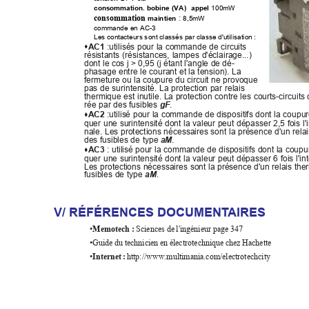
consommation. bobine (VA)
appel
 100mW
maintien
consommation 
: 
8,5mW
commande
en AC-3
Les contacteurs sont classés par classe d'utilisation :
AC1 



:utilisés pour la commande de circuits


résistants (résistances, lampes d'éclairage...)
dont le cos j > 0,95 (j étant l'angle de dé-
phasage entre le courant et la tension). La
fermeture ou la coupure du circuit ne provoque
pas de surintensité. La protection par relais
thermique est inutile. La protection contre les courts-circuits 
rée par des fusibles 
gF
.
AC2 



:utilisé pour la commande de dispositifs dont la coupu


quer une surintensité dont la valeur peut dépasser 2,5 fois l'
nale. Les protections nécessaires sont la présence d'un rela
des fusibles de type 
aM
.
AC3 



: utilisé pour la commande de dispositifs dont la coupu


quer une surintensité dont la valeur peut dépasser 6 fois l'in
Les protections nécessaires sont la présence d'un relais the
fusibles de type 
aM
.
V/ RÉFÉRENCES DOCUMENT
AIRES
•
Memotech :
 Sciences de l'ingénieur page 347
•Guide du technicien en électrotechnique chez Hachette
•
Internet :
 http://www.multimania.com/electrotechcity