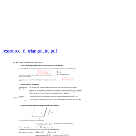
ressource_rl_triangulaire.pdf