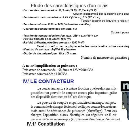
Etude des caractéristiques d'un relais
 :
•Courant de consommation: 58,3 mA (12 V), 29,2 mA (24 V)
 Courant consommé par la bobine donc co
•Tension min. de commutation: 3,75 V (5 Vc.c.), 9 V (12 V c.c.)
Tension à partir de laquelle le relais
•Tension nominale: 12 V ou 24 V (suivant les modèles)
•Courant de commutation des contacts: 6 A
Courant pouva
•Tension de commutation/tension max.: 250 V c.a./440 V c.c
•Pouvoir nominal de coupure: 1500 VA
•Rigidité diélectrique bobine-contacts: 4000 V eff.
Tension que l'on peut appliquer entre les contacts et la bobine sans risq
•Matériau de contacts: AgNi 0,15 plaqué or
6
•Durée de vie mécanique: 10 x 10
 man.
Nombre de manoeuvres garanties pa
A noter l'amplification en puissance :
Puissance de commande : 58,3mA x 12V=700mVA
Puissance commandée : 1500VA
IV/ LE CONT
ACTEUR
Le contacteur assure la même fonction que le relais mais ils
possèdent un pouvoir de coupure encore plus important grâce
des dispositifs d'extinction de l'arc électrique.
Le pouvoir de coupure est particulièrement important pour
la commande de charges fortement selfiques comme les moteurs
mais aussi de résistances de puissance (chauffage). Pour ces
charges l'apparition d'arcs électriques est régulière et il est
nécessaire de les interrompre (
risque de destruction et d'incendie
).
IV
.1/ Constitution