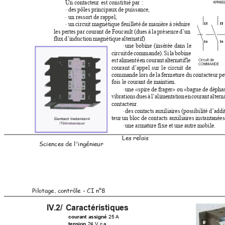
Un contacteur est constitué par :
·
des pôles principaux de puissance,
·
un ressort de rappel,
· un circuit magnétique feuilleté de manière à réduire
les pertes par courant de Foucault (dues à la présence d’un
flux d’induction magnétique alternatif)
·
une bobine (insérée dans le
circuit de commande). Si la bobine
est alimenté en courant alternatif le
courant d’appel sur le circuit de
commande lors de la fermeture du contacteur peu
fois le courant de maintien.
·
une «spire de frager» ou «bague de déphas
vibrations dues à l’alimentation en courant alterna
contacteur.
·
des contacts auxiliaires (possibilité d’add
teur un bloc de contacts auxiliaires instantanée
·
une armature fixe et une autre mobile.
Les relais
Sciences de l'ingénieur
Pilotage, contrôle - CI n°8
IV
.2/ Caractéristiques
courant assigné
25 A
tension
24 V c.a