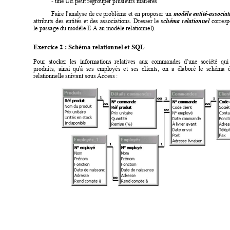
- une UE peut regrouper plusieurs matières
Faire
 l
'analyse 
de 
ce
 probl
ème 
et
en
proposer
un
m
odèle 
entité-associa
attributs
des
entités
et
des
ass
ociations.
Dresser
le
schéma
relationnel
corres
le passage du modèle E-A au modèle relationnel
).
Exercice 2 : Schéma relationnel et SQL
Pour
stocker
les
i
nformations
relati
ves
aux
commandes
d'une
société
qui
produits,
ainsi
qu'à
ses
employés
et
ses
clients,
on
a
élaboré
le
schéma
relationnelle suivant sous Access :