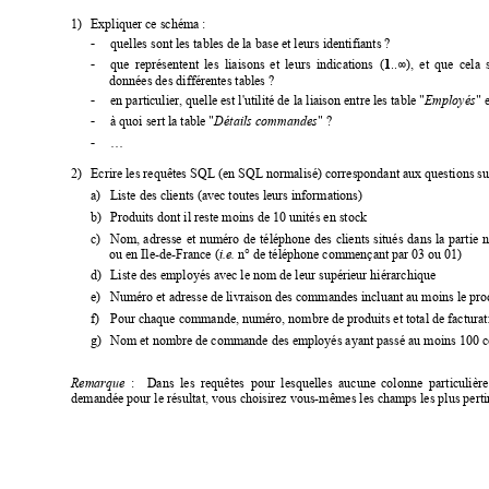
1)
Expliquer ce schéma :
-
quelles sont les tables de la base et leurs identifiant
s ?
∞
-
que
représentent
l
es
liaisons
et
leurs
indications
(
1
..
),
et
que
cela
données des différentes tables ?
-
en particulier, quelle est l'utilité de la l
iaison entre les table "
Employés
" e
-
à quoi sert la table "
Détails commandes
" ?
-
…
2)
Ecrire les requêtes SQL (en SQL normalisé) c
orrespondant aux questions su
a)
Liste des clients (avec toutes leurs informations)
b)
Produits dont il reste moins de 10 unités en stock
c)
Nom,
adresse
et
numéro
de
t
éléphone
des
clients
situés
dans
la
partie
n
ou en Ile-de-France (
i.e.
 n° de téléphone commençant par 03 ou 01)
d)
Liste des employés avec le nom de leur supérieur hiérarc
hique
e)
Numéro et adresse de livraison des commandes incluant au moins le
 pr
f)
Pour chaque commande, numéro, nombre de produits et total de factura
t
g)
Nom et nombre de commande des employés ayant passé au moins 100
Remarque
:
Dans
l
es
re
quêtes
pour
l
esquelles
aucune
col
onne
particulière
demandée pour le résultat, vous choisirez vous-mêm
es les champs les plus perti