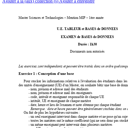
Ajouter à la (aux) collection (s)
Ajouter à enregistré
Master Sciences et Technologies – Mention MIP – 1ère
 année
U.E. TABLEUR et BASES de DONNEES
EXAMEN de BASES de DONNEES
Durée : 1h30
Documents non autorisés
Les exercices sont indépendants et peuvent être trait
és dans un ordre quelconq
Exercice 1 : Conception d'une base
Pour
stocker
les
informations
relatives 
à
l'évaluation
des
étudiants
dans 
les
des unités d'enseignement (UE) d'un Master, on souhaite bâti
r une base de donn
- nom, prénom et adresse mail des étudiants
- nom, prénom et adresse mail des enseignants
- code, intitulé et enseignant responsable de cha
que UE
- intitulé, UE et enseignant de chaque mat
ière
- date, heure et lieu de l'examen et note
 obtenue par chaque étudiant
Remarque : date et heure peuvent être généralement stockées dans un a
On fait de plus les hypothèses suivantes :
- un seul enseignant intervient dans chaque matiè
re et ne pose qu'un suje
- toutes les matières ont le même coeffic
ient (qui ne sera donc pas stocké
- un même enseignant peut intervenir dans plusieurs mat
ières