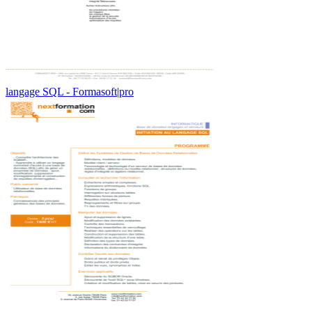
langage SQL - Formasoft|pro