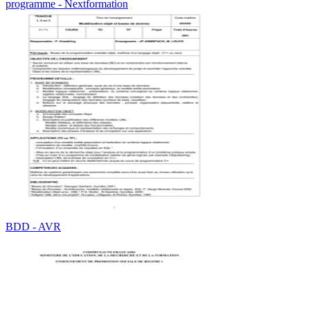
programme - Nextformation
BDD - AVR