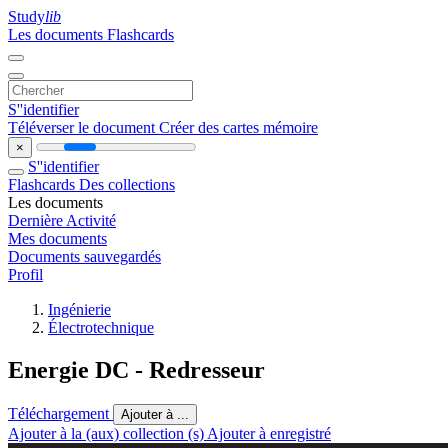
Study
lib
Les documents
Flashcards
S''identifier
Téléverser le document
Créer des cartes mémoire
×
S''identifier
Flashcards
Des collections
Les documents
Dernière Activité
Mes documents
Documents sauvegardés
Profil
Ingénierie
Électrotechnique
Energie DC - Redresseur
Téléchargement
Ajouter à ...
Ajouter à la (aux) collection (s)
Ajouter à enregistré