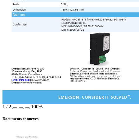
Poids 
0.5 kg
Dimension
155 x 112 x 65 mm
Normes
Produit: NF C 58-311 / NF EN 61204 (exce
pt 6011054)
CEM n°2004/108/CE
Conf
ormité 
NF EN 61000-6-2 / NF EN 61000-6-4
DBT n°2006/95/CE
Emerson Network Power I
S SAS
Emerson. Conside
r it Solved and Eme
rson 
Network Power are trade
marks of Eme
rson 
30 av
enue Mon
tgoler 
/ BP90 
Electric Co. or one of its afli
ated c
ompanies. 
69684 Cha
ssieu 
Cedex F
rance
All the other m
arks are the propert
y of their 
T +33 (0) 4 
72 47 63 
77 / F +33 
(0) 4 78 
40 13 94
respective owne
rs. ©2015 Emerson Electric Co.
[email protected]
om / www
.Aees.fr
PDS.EL
-CEP-FR
EmersonNetworkPower
.com
™
EMERSON. CONSIDER IT SOL
VED
.
1
/
2
100%
Documents connexes