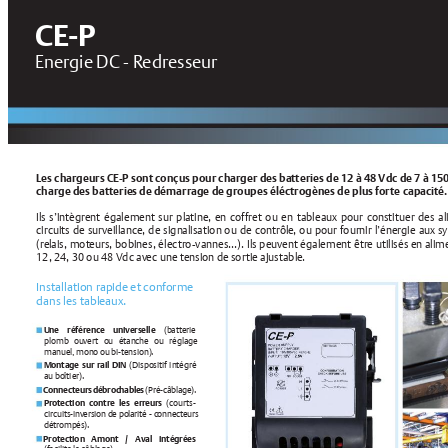
CE
-P
Ene
rgie DC - R
edres
se
ur
Les chargeurs CE
-P sont conçus pour charger des ba
tteries de 12 à 48 Vdc de 7 à 1
charge des batterie
s de démarrage de groupes éléctrogènes de plus for
te capacité
Ils s
’intègre
nt ég
aleme
nt sur pl
atine
, en co
ffret ou e
n tableaux pour c
onstituer de
s a
circuits de sur
ve
illanc
e
, de sign
alisation ou de c
ontrôle
, ou pour fournir l’éne
rgie aux s
(rel
ais, mot
eurs, bobines, électro
-vannes…). Ils peuv
en
t égale
me
nt être utilisés e
n alim
12, 24, 30 ou 48 Vdc av
ec une tensi
on de sor
tie ajustable
.
Installation rap
ide et c
onf
or
me 
dans les table
au
x.
Une référence universelle
 (batt
erie 
plomb ouve
r
t ou étanche ou réglage 
manue
l, mono ou bi-tension).
Montage sur rail DIN 
(Dispositif intégré 
au boîtier).
 Connecteurs 
débroc
hables 
(Pré-câblage).
Protection contre les erreurs
 (courts-
circuits-inv
ersion de polarité - c
onnecteurs
détrompés).
Protection Amont / Aval intégrées 