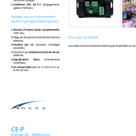
(facilite le câbl
age).
Conforme NFC 58-311
 (Dégage
men
ts 
gaz
eux m
aîtrisés).
Ada
ptés aux e
nvironne
me
nts 
sévères (groupe
s électrogènes).
T
ension d’entrée haute ex
ceptionnelle
(305 V
ac).
Pour plu
s de détails.
Plage de te
mpérature de f
onctionnement 
étendue
.
Fixation par vis
 (plu
sieurs montages 
Consultez le
s documen
tations techniq
ues disponibles sur le s
possibles).
Fonctions qui 
améliorent la durée de vie
batte
ries.
 Signalisation
claire 
(maint
en
ance 
simpliée).
  Un 
seul 
produit 
pour le 12V et le 24V
, ou 
le 30V et 48V
.
CE
-P
Ener
gie DC - R
edres
seur