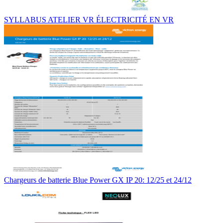
SYLLABUS ATELIER VR ÉLECTRICITÉ EN VR
Chargeurs de batterie Blue Power GX IP 20: 12/25 et 24/12