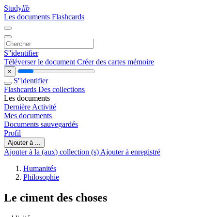
Study
lib
Les documents
Flashcards
S''identifier
Téléverser le document
Créer des cartes mémoire
×
S''identifier
Flashcards
Des collections
Les documents
Dernière Activité
Mes documents
Documents sauvegardés
Profil
Ajouter à ...
Ajouter à la (aux) collection (s)
Ajouter à enregistré
Humanités
Philosophie
Le ciment des choses