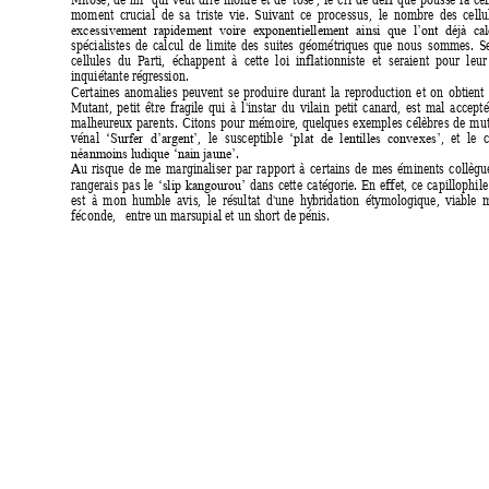
moment  c
rucial 
de 
sa  triste  vie. 
Suivant 
ce  proc
essus, 
le 
nombre 
des 
cellu
excessivement 
rapidement 
voire 
exponentiellement 
ainsi 
que 
l’ont 
déjà 
c
al
spécialistes 
de 
calcul 
de 
li
mite 
des 
suites 
géométriques 
que 
nous 
sommes. 
S
cellules 
du  Parti, 
échappent  à 
cette 
loi  inflatio
nniste 
et 
sera
ient 
pour  leur 
inquiétante rég
ression. 
Certaines 
anomalies 
peuvent 
se 
produire 
durant 
la 
reproduction 
et 
on 
obtient 
Mutant
, 
petit 
être 
fragile 
qui 
à 
l'instar 
du 
vilain 
petit 
canard, 
est 
mal 
accepté
malheureux 
parents. 
Citons 
pour 
mémoire, 
quelques 
ex
emples 
célèbres 
de 
mut
vénal 
, 
le 
susceptible 
, 
et 
le 
c
‘Surfer 
d’argent’
‘plat 
de 
lentilles 
convexes’
. 
néanmoins ludique ‘nain jaune’
Au 
risque 
de 
me 
marginaliser 
par 
rapport 
à 
certains 
de 
mes 
éminents 
collègu
range
rais 
pas 
le 
dans 
cette 
catég
orie. 
En 
effet, 
ce
capillophile
‘slip 
kangourou’
est 
à 
mon 
humble 
avis, 
le 
ré
sultat 
d'une 
hy
bridation 
éty
mologique, 
viable 
m
féconde,   entre
 un marsupial et un short de pénis. 