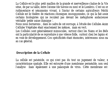
L
a 
Cellule 
est le 
plus 
petit 
maillon de 
la 
gra
nde et 
merveilleuse c
haîne de 
la 
Vie
situe, de par sa 
taille, entre l'atome (de Savoie 
ou non) et le L
ombric
.
 C'est un o
rudimentaire 
et 
néanmoins 
vivant, 
à 
l'instar 
de 
certains 
agriculteurs  Molda
Cellule 
est 
le 
théâtre 
de 
ré
actions 
chimiques 
insoupçonnées, 
ce 
qui 
la 
fait 
assi
certains 
biologistes 
qui 
ne 
reculent 
pas 
devant 
les 
métaphore
s 
audacieuses
véritable '
pe
tite usine chimique '. 
Nous 
nous 
bornerons 
, 
dans 
le cadre de 
cet ouvrage, à 
l'étude des 
Cellules Anim
Cellules Végétales é
tant exactement les mêmes,  mais en vert. 
L
es 
Cellules 
sont 
généra
lement 
minuscules, 
surtout 
chez 
les 
Nains 
et 
les 
Bébé
ont la particularité de se reproduire à une vitesse f
olle,  surtout chez les lapins et
en 
voie 
de 
déve
loppement. 
Ces 
spécific
ités 
étant 
énoncées, 
intéressons 
nous ma
au cas g
énéral. 
 Description de la Ce
llule 
L
a 
cellule 
est 
patatoïde, 
ce 
qui 
n'
est  pa
s 
du  tout 
un 
jug
ement 
de 
valeur, 
m
caractér
istique 
spatiale. 
Elle 
est 
entourée 
d'une 
membrane 
perméable, 
non 
seu
l'analy
se
mais 
également 
à 
une  palanquée 
de 
virus. 
Cette 
membrane 
est 