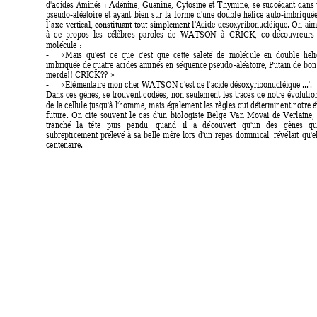
d'
acides 
Aminés
: 
Adénine, 
Guanine, 
Cytosine 
et 
Thy
mi
ne, 
se 
succédant 
dans 
pseudo-aléatoire 
et 
aya
nt 
bien 
sur 
la 
forme 
d'une 
double 
hélice 
auto-imbriquée
Acide 
desox
yribonucléique. 
On 
aim
l’axe 
ve
rtical, 
constituant 
tout 
simplement 
l'
à  ce 
propos  les 
c
élèbres  paroles  de 
WATSON  à 
CRI
CK,  co
-découvreurs  
molécule : 
- 
«
Mais  qu'est  ce  que 
c
'est  que  cette  saleté  de  molécule  en  double  héli
imbriquée 
de quatre 
acides 
aminés 
en 
séquence pseudo
-aléatoire, Putain 
de 
bon
merde!! CRI
CK?
?
 »
- 
«
Elémentaire mon cher WATSON c'
est de l'ac
ide désoxy
ribonucléique ...'
. 
Dans 
ces 
gè
nes, 
se 
trouvent 
codées, 
non 
seulement 
les 
traces 
de 
notre 
évolutio
de 
la 
cellule jusqu
'à l'homme, 
mais 
également les 
règ
les qui 
déterminent 
notre 
é
future. 
On 
cite 
souvent 
le 
cas 
d'un 
biol
ogiste 
Belge 
Van 
Movai 
de 
Verlaine, 
tranché 
la 
tête 
puis 
pendu, 
quand 
il
a 
découvert 
qu'un 
des 
gènes 
qu'
subrepticement 
prélevé 
à 
sa 
belle 
mère 
lors 
d'un 
repas 
dominical, 
révélait 
qu'el
centenaire. 