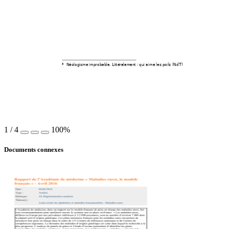
Néologisme improbable. Littéralement : qui aim
e les poils (NdT) 
3
1
/
4
100%
Documents connexes