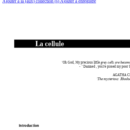
Ajouter à la (aux) collection (s)
Ajouter à enregistré
La cellule  
'Oh God, My precious little 
grey cells are bec
omi
- 
Damned , you're pissed my poor Po
‘ 
AGATHA CH
‘The mysterious  Rhodo
Introduction 