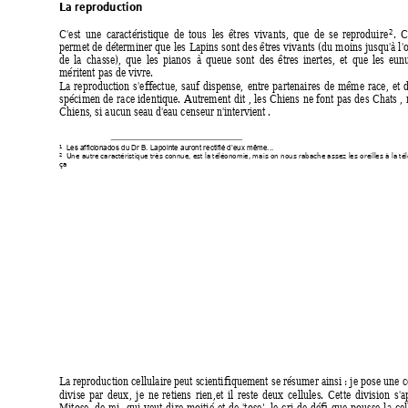
La reproduction 
2
C'est 
une 
ca
ractéristique 
de 
tous 
les 
êtres 
vivants, 
que 
de 
se 
reproduire
. 
C
permet 
de déterminer 
que 
les 
Lapins sont 
des êtres 
vivants (
du 
moins 
ju
squ'à l'
de 
la 
chasse), 
que 
les 
pianos 
à 
queue 
sont 
des 
êtres 
inertes, 
et 
que 
les 
eu
n
méritent pas de vivre. 
L
a 
reproduction 
s'eff
ectue, 
sauf 
dispense
, 
entre 
partenaires 
de 
même 
race, 
et 
spécimen 
de 
race
identique. 
Autrement 
dit 
, 
les 
Chiens 
ne font 
pas 
des 
Chats 
, 
Chiens, si aucun seau d'
eau censeur n'
int
ervient . 
1
Les afficionados du Dr B. Lapointe auront rectifié d’eux même...
Une autre caractéristique très connue, est la téléonomie, m
ais on nous rabache assez les
 oreilles à la té
2
ça
L
a reproduction cellulaire peut scientifiquement 
se résumer ainsi : je 
pose 
une ce
divise 
par 
deux
, 
je 
ne 
retiens 
rien
,et 
il 
reste 
deux 
cellules. 
Cette 
division 
s'a
Mitose
, 
de 
mi 
qui 
veut 
dire 
moitié 
et 
de 
'
tose', 
le 
cri 
de 
défi 
que 
pousse 
la 
cel