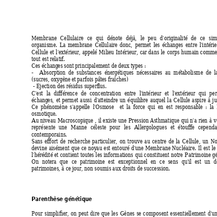
Membrane 
Cellulaire
ce 
qui 
dénote 
déjà, 
le 
peu 
d'orig
inalité 
de 
ce 
sim
organisme. 
L
a 
membrane 
Cellulaire
donc, 
permet 
les 
échang
es 
entre 
l'intérie
Cellule 
et 
l'extérieur, 
appe
lé 
Milieu 
Intérieur
, 
car 
dans 
le 
corps 
humain 
comme
tout est relatif. 
Ces échang
es sont principalement de deux ty
pes : 
-
Absorption  de  substances  é
nergétiques  né
cessaires  au  méta
bolisme  de  la
(sucres, oxy
gè
ne et parfois pâtes fra
îches) 
 - Ejection des résidus superf
lus. 
C'est 
la 
différence 
de 
concentra
tion 
entre
l'
intérieur 
et 
l'extérieur
qui 
per
échang
es, 
et 
permet 
aussi 
d'atteindre 
un 
équilibre 
auquel 
la 
Cellule 
aspire 
à 
ju
Ce 
phénomène 
s'appelle  l'
Osm
ose 
  e
t  la 
force 
qui 
en  e
st 
responsable 
: 
la 
osmotique.
Au 
niveau 
Macroscopique 
, 
il 
existe 
une 
Pression 
Asthmatique
qui 
n'a 
rie
n 
à
v
représente 
une 
Manne 
céleste 
pour 
les 
Allergologues 
et 
étouffe 
cependa
contemporains. 
Sans 
effort 
de 
recherche
particulier, 
on 
trouve 
au 
centre 
de 
la 
Cellule, 
un 
No
devine 
aisément 
que 
ce 
noy
au 
est 
entouré 
d'une 
Membrane
Nucléaire
. 
I
l 
est 
le 
l'hérédité et 
contient 
toutes 
les 
informations 
qui 
constituent 
notre 
Patrimoine gé
On 
notera 
que 
ce 
patrimoine 
est 
exceptionnel 
en 
ce 
sens 
qu'il 
est 
un 
d
patrimoines, à ce jour, non soumis aux droits de succession. 
Parenthèse génétique
Pour 
simplifier, 
on 
peut 
dire 
que 
les 
Gènes
se 
composent 
essentiellement 
d'un