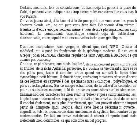
Certains 
médiums, 
lors 
de 
consultations, 
utilisent 
déjà 
les 
gènes 
à 
la 
place 
du 
Café, et peuvent vous indi
quer sans trop d'erreurs les caractère
s que vous avez h
vos Parents. 
On 
vous 
jettera 
ainsi, 
à 
la 
face 
et 
à 
brûle 
pourpoint 
que 
vous 
avez 
les 
y
eux
b
cheveux 
blonds, 
etc., 
ce 
qui  pe
ut 
vous 
faire 
faire 
l’économie 
d’un 
mi
roir. 
talentueux 
d’entre 
eux 
parviennent même 
à 
vous décrire physiquement sur 
simp
(couleur). 
L
a 
communauté 
scientifique 
s'émeut 
déjà 
de 
l'utilisation 
déraisonnable, voire populair
e de ces nouvelles tec
hniques génétique
s.
D'aucuns 
analphabètes 
sans 
verg
ogne, 
disent 
que 
c'est 
DI
EU 
(Obscur 
a
médiéval) 
qui 
a 
posé 
les 
fondements 
de 
la 
génétique 
moderne. 
Il 
n'en 
est 
r
Gregor 
Johan 
MENDEL
chanoine 
régulier 
de 
saint 
Augustin 
à 
BRÉNN, 
ce 
qui
avance pas be
aucoup. 
1
Or 
donc, 
ce 
père sévère, 
aux 
pieds 
fragiles
, 
dans 
un 
couvent 
perdu sur 
d’austè
en friches 
 de 
la riche 
Autriche, persévère. 
I
l 
sa 
vie durant 
à faire se 
re
s’obstine
des 
petits 
pois, 
tache 
ô 
combien 
ardue 
quand 
on 
connaît 
la 
libido 
ténu
sy
mpathique 
petit 
légume. Il 
aboutit 
donc, 
après cinq 
tentatives 
réussies 
d'acco
de 
ces 
lég
umes 
en 
captivité 
à 
de
s 
spécimens 
rare
s 
: 
cubiques 
, 
poly
édriques, 
e
t
plats 
et 
rectang
ulaires. 
Sur 
ce 
maigre
échantillon, 
de 
la 
taille 
d'un 
c
omédon 
de
pour 
un 
statisticien 
moderne, 
il 
fit 
de 
probantes 
conclusions 
sur 
l'existence des 
transmission 
des 
c
aractère
s 
(ce 
bien avant 
le 
Télex) 
et 
posa 
simultanément, les 
la 
génétique 
moderne 
et 
ses 
bag
ages, 
car 
il 
était 
enfin 
arrivé 
au 
bout 
de 
ses 
conc
I
l 
conclut 
également, 
mais 
plus 
discrètement, 
que 
l'on 
pouvait 
obtenir 
n'import
partir 
de 
n'importe 
quoi. 
Depuis, 
dans 
cette 
brèche 
réc
emment 
ouverte, 
engouffré
s, tels 
les 
moucherons dans 
une bouche 
de cy
cliste, bon 
nombre 
de gé
contemporains. 
De 
fait, 
on 
arrive 
maintenant 
à 
obtenir 
n'importe 
quoi 
mais
d'éléments bien dé
terminés, ce qui constitue un net progrè
s. 