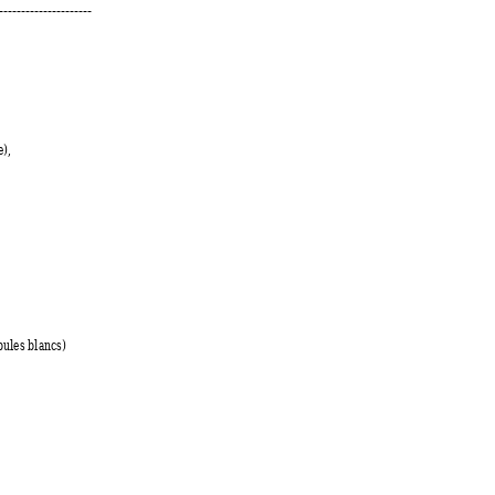
----------------
----- 
), 
bules blancs) 