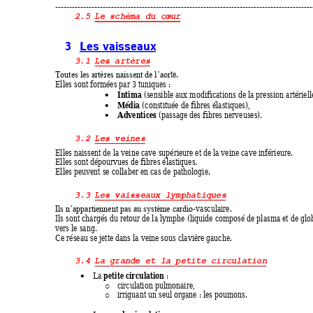
----------------------------------------
----------------------------------------------------
2.5
Le schéma du cœur
3 
Les vaisseaux
3.1
Les artères
te. 
Toutes les artères naissent de l’aor
Elles sont formées par 3 tuniques : 
Intima
 (sensible aux modifications de la pression artérielle

Média
 (constituée de fibres élastiques), 

Adventices
 (passage des fibres nerveuses). 

3.2
Les veines
Elles naissent de la veine cave supérieure et de la
veine cave inférieure. 
Elles sont dépourvues de fibres élastiques. 
Elles peuvent se collaber en cas de pathologie. 
3.3
Les vaisseaux lymphatiques
-vasculaire. 
Ils n’appartiennent pas au système cardio
Ils sont chargés du retour de la lymphe (liquide composé de plasma et de glo
vers le sang. 
Ce réseau se jette dans la veine sous claviè
re gauche. 
3.4
La grande et la petite circulation
petite circulation
La 
: 

circulation pulmonaire, 
o
irriguant un seul organe : les poumons. 
o