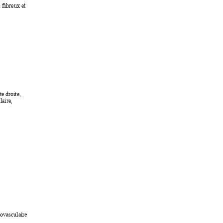
: fibreux
 et 
 
te dr
oite,
aire, 
iovasculaire