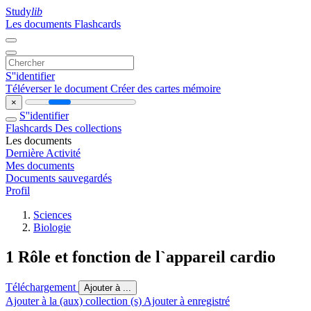
Study
lib
Les documents
Flashcards
S''identifier
Téléverser le document
Créer des cartes mémoire
×
S''identifier
Flashcards
Des collections
Les documents
Dernière Activité
Mes documents
Documents sauvegardés
Profil
Sciences
Biologie
1 Rôle et fonction de l`appareil cardio
Téléchargement
Ajouter à ...
Ajouter à la (aux) collection (s)
Ajouter à enregistré