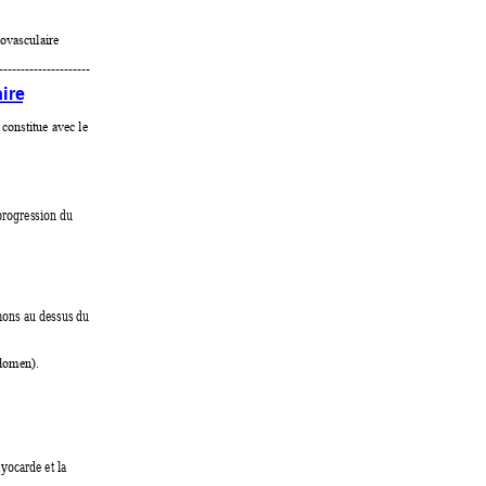
iovasculaire
----------------
----- 
ire 
 constitue avec le 
progression du 
mons au dessus du 
bdomen).
yocarde et la 