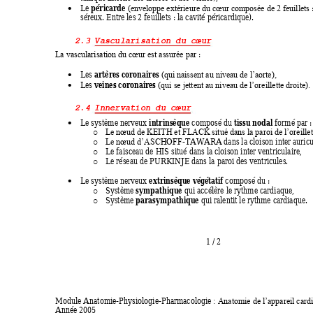
péricarde
Le 
 
(e
nveloppe extérieure du cœur composée de 2 feuillets

séreux. Entre les 2 feuillets : la cavité péricardique). 
2.3
Vascularisation 
du cœur
 : 
La vascularisation du cœur est assurée par
artères coronaires
Les 
(qui naissent au niveau de l’aorte),

veines coronaires
Les 
(qui se jettent au niveau de
 l’oreillette droite).

2.4
Innervation du cœur
intrinsèque
tissu nodal
Le système nerveux 
 composé du 
 formé par :

Le nœud de KEITH et FLACK situé dans la paroi de l’oreillet
o
-TAWARA dans la cloison inter auricul
Le nœud d’ASCHOFF
o
Le faisceau de HIS situé dans la c
loison inter ventriculaire, 
o
Le réseau de PURKINJE dans la paroi des ventricules. 
o
extrinsèque végétatif
Le système nerveux 
 composé du : 

sympathique
Système 
 qui accélère le rythme cardiaque, 
o
parasympathique
Système 
 qui ralentit le rythme cardiaque. 
o
1 
/ 
2 
Module Anatomie-Physiologie-Pharmacologie 
: Anatomie de l’appareil card
Année 2005 