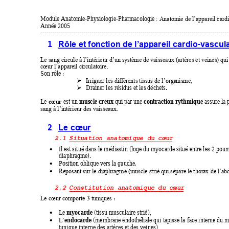
Module Anatomie-Physiologie-Pharmacologie 
: Anatomie de l’appareil card
Année 2005 
----------------------------------------
----------------------------------------------------
1 
-
vascula
Rôle et fonction de l’ap
p
areil ca
rdio
Le sang circule à l’intérieur d’un sy
stème de vaisseaux (artères et veines) qui
cœur l’appareil circulatoire.
Son rôle : 

Irriguer les différents tissus de l’orga
nism
e,
Drainer les résidus et les déchets. 

muscle creux 
contraction rythmique
Le 
 est un 
qui par une 
 assure la 
cœur
sang à l’intérieur des vaisseaux.
2 
Le cœur
2.1
Situation anatomique du cœur
Il est situé dans le médiastin (loge du myocarde situé entre les 2 pou

diaphragme). 
Position oblique vers la gauche. 

Reposant sur le diaphragme (muscle strié qui sépare le thor
ax
 de l’a

2.2
Constitution anatomique du cœur
 : 
Le cœur comporte 3 tuniques
myocarde
Le 
 (tissu musculaire strié), 

endocarde
 (membrane endothéliale qui tapisse la face interne du m
L’

tunique interne des artères et des veines), 