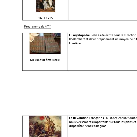
1661-1715 
ème 
Programme de 
4
 elle
 a été écrite sous
 la direction
L’Encyclopédie
 :
D’Alembert et
 devint rapid
ement un moyen d
e di
Lumières.
Milieu XVIIIème siè
cle 
La France connait dura
La Révolution Fra
nçaise 
: 
bouleversemen
ts importants sur tous l
es plans et
disparaître l’Ancien
 Régime.