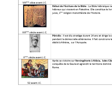
ème
V
III
 sièce avant J.C. 
: La Bible
 hébraïque ra
Début de l’écritu
re de la Bible
hébreux qui vivaien
t en Palestine. Ell
e constitu
e le liv
ère
juive, 1
religion m
onothéiste de l’hi
stoire.
ème
VIII
 siècle avant J.C. 
: Il est élu s
tra
tège du
rant 14 ans et dirige la 
Périclès 
pendant la démocratie
 athénienn
e. Il fait construire l
dédié à Athéna,  sur l’A
cropole.
ème
V
 siècle avant J.C.
Après sa victoire
 sur 
à 
Vercingétorix
Alésia
, 
Ju
les Cé
conquête de la Gaule 
et agrandit le t
erritoire do
miné 
Rome. 
52 avant J.C. 