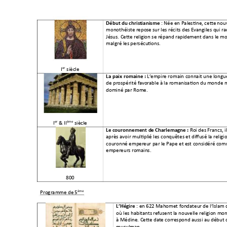
 : Née en Pal
estine, cette
 nouv
Début du christ
ianisme
monothéiste repo
se sur les récits
 des Evangiles qu
i r
Jésus. Cette relig
ion se répand rapid
ement dans le m
malgré les persécu
tions. 
er
I
 siècle 
L’e
mpire romain conn
ait une longu
La paix romaine 
: 
de prospérité fav
orable à la ro
manisation du 
monde m
dominé par Rome.
er
ème
I
 & II
 siècle 
Roi des Francs, i
Le couronnement d
e Charlemagne
: 
après avoir multipli
é les conquêtes et diff
usé la religi
o
couronné emper
eur par le Pape et 
est considéré c
omm
empereurs ro
mains. 
800 
è
me
Programme de 
5
: en 622 
Mahomet fondateur
 de l’Islam 
L’Hégire
où les habitants r
efusent la nouvelle relig
ion mo
à Médine. Cette dat
e corre
spond aussi au début 
musulman. 