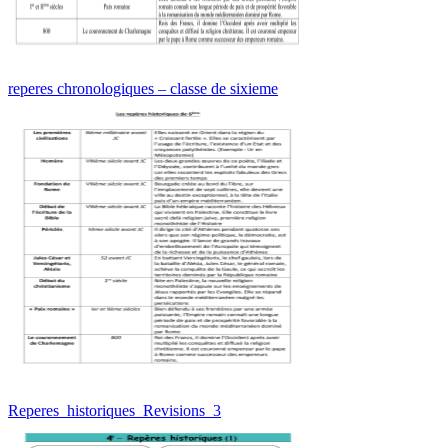
reperes chronologiques – classe de sixieme
Reperes_historiques_Revisions_3