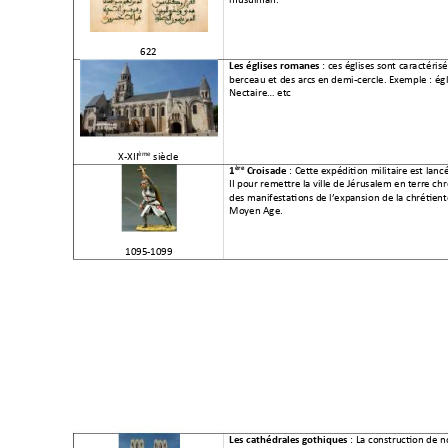
622 
 : ces églises s
ont caractéris
Les églises roman
es
berceau et des arcs 
en demi-cercle. 
Exemple : égl
Nectaire… etc
ème
X-XII
 siècle 
: Cette e
xpédition militair
e est lanc
ère
1
 Croisade 
II
 pour remettre la 
ville de Jérusalem en 
terre chr
des manifestations d
e l’exp
ansion de la chréti
ent
Moyen Age.
1095-1099 
: La cons
truction de n
Les cathédrales 
gothiques 