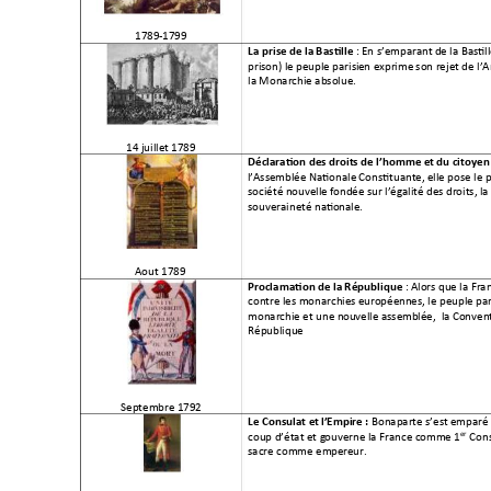
1789-1799 
: En s’emparant
 de la Bastil
La prise de la 
Bastille 
prison) le peuple parisi
en exprime
 son rejet de l’
la Monarchie absolue.
14 juillet 1789 
Déclara
tion des droi
ts de l’ho
mme et du citoyen
l’
Assemblée N
ationale
 Constituante,
 elle pose le 
société nouvelle f
ondée sur l’éga
lité des droits,
 la
souveraineté nati
onale.
Aout 1789 
 : Al
ors que la Fra
Proclamation de la 
République
contre les monarchies
 européenn
es, le peuple par
monarchie et une n
ouvelle asse
mblée,  la Conven
République  
Septembre 1792 
Bonaparte s’est e
mparé 
Le Consulat et l
’Empire
: 
er
coup d’état et g
ouverne la France c
omme 1
 Con
sacre comme emp
ereur.