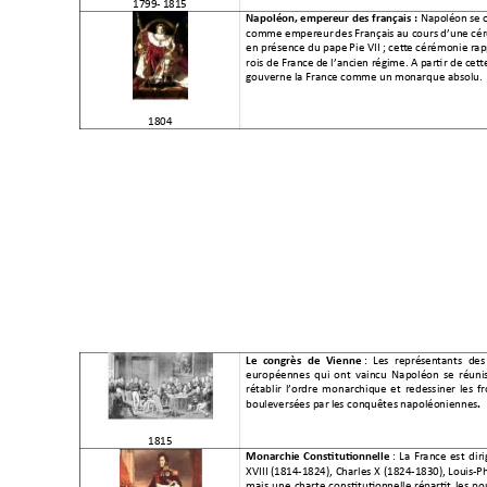
1799- 1815
Napoléon s
e 
Napoléon, empe
reur des français 
: 
comme empereur
 des Fran
çais au cours d’une cé
en présence du pape 
Pie VII ; cett
e cérémonie ra
rois de France d
e l’ancien régi
me. A partir de ce
tt
gouverne la Franc
e comme un
 monarque absolu.
1804 
: 
Les 
représ
entants 
des
Le 
congrès 
de 
Vienne 
européennes 
qui 
ont 
vaincu 
Napoléon 
se 
réuni
rétablir 
l’ordre 
monarchique 
et 
redessiner 
les 
fr
bouleversées par l
es conquêtes napolé
oniennes
. 
1815 
: 
La 
France 
est 
diri
Monarchie 
Constitutionn
elle 
XVIII 
(1814-1824), 
Charles 
X 
(1824-1830), 
Louis-Ph
mais 
une 
charte 
co
ns
titutionnelle 
répartit 
les 
po