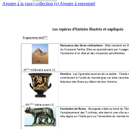
Ajouter à la (aux) collection (s)
Ajouter à enregistré
Les repères 
d’histoi
re
 illustrés et ex
pliqués 
ème
Programme de 
6
 : Elles naissent en O
Naissance des 
1ères civilisa
tions
du Croissant Fertile.
 Elles se carac
térisent par l’usag
e 
l’existence d’un état
 et des croyan
ces polythéistes.
ème
III
 millénaire avant J.C.
: Les 2
 grandes œuvres de
 ce poète
: l’Iliade
 
Homère
contribuent à l’unité
 du monde grec car
 elles raconte
fabuleux des Grecs 
au début de leur hi
stoire. 
èm
e
VIII 
 siècle avant J.C. 
 : Bourgade créée au b
ord du Tib
Fondation
 de Rome
l’emplacement d
es 7 collines, elle de
vint une ville
 au 
elle règne sur l’Itali
e puis sur l’ense
mble du monde 
mé