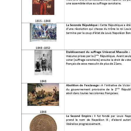
une assemblée élue
 au suffrag
e censitaire.
1815 - 1848 
C
ette 
Répub
lique 
a 
été
La 
Seconde 
République 
: 
d’une 
révolution 
qui 
chasse 
du 
trôn
e 
le 
r
oi 
Louis
termine par le c
oup d’état de L
ouis 
Napoléon Bon
1848 -1852
Etablissement 
du 
suffrage 
Universel 
Mascu
lin 
: 
nde
mesures prises par la 2
 République. Avant seuls
voter (suffrage censitaire) ensuite le droit de v
ote
français de sexe m
asculin de plu
s de 21ans.
1848 
A 
l’initiative 
de 
Victor
Abolition 
de 
l’esclavage
: 
nde
du  gouvernement 
pr
ovisoire  de 
la  2
R
épubli
aboli dans toutes les
 colonies français
es.
1848 
Il 
fut 
fondé 
par 
Louis  Nap
Le  S
econd 
Empire 
:  
prend 
le  nom 
de 
Nap
oléon 
III 
;
d’abord 
au
tori
libéralise progressi
vement.