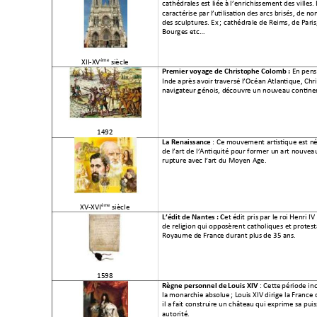
cathédrales est liée
 à l’enrichissemen
t des villes. 
caractérise par l’u
tilisation d
es arcs brisés, de no
des sculptures. 
Ex
; cathédrale de R
eims, de Paris
Bourges etc…
ème
XII-
XV
 siècle 
En pens
Premier voyage de
 Christo
phe Colomb 
: 
Inde après avoir
 traversé l
’Océan Atlan
tique, Chri
navigateur génois, d
écouvre un nou
veau contine
1492 
: Ce mouvement artistiqu
e est né
La Renaissan
ce 
de l’art de l’Antiq
uité pour former un
 art nouvea
rupture avec l’ar
t du Moyen Age.
ème
XV
-XVI
 siècle 
et
 édit pris par le r
oi Henri IV
L’édit de Nantes
: 
C
de religion qui oppos
èrent catholiqu
es et protes
Royaume de Franc
e durant plu
s de 35 ans.
1598 
: Cette
 période in
Règne personnel de
 Louis XIV 
la monarchie absolue
 ; Louis XIV dirige la
 France
il a fait construir
e un château
 qui exprime sa pui
autorité.