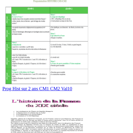
Prog Hist sur 2 ans CM1 CM2 Val10