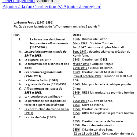
Téléchargement
Ajouter à ...
Ajouter à la (aux) collection (s)
Ajouter à enregistré
La Guerre Fr
oide (1947-1991) 
Pb. Quels sont les
 enjeux de l’affr
ontement entr
e les 2 grands
? 
Plan  
Dates 
1946 : Discours de
 Fulton 
I.
La formation
 des blocs et 
Mars 1947 : Doctrine
 Truman
.  
les premiers affron
tements 
Juin 1947 : Annonc
e du plan Marshall
.  
(1947-1962) 
Sept 1947 : doctrine Jdan
ov et cré
ation du 
A.
La bipolarisati
on du monde de 
. 
Kominform.  
1947 à 1953
1948 : 
Création de l’
OECE. 
a.
La rupture  en 1947
février 1948 : C
oup de Pragu
e 
b.
La formation des allian
ces et des
blocs.  
1948-1949 : Blocus 
 de Berlin
. 
1949 : Création du
 CAEM et de O
TAN 
B.
Les premiers 
affrontement
s 
 mai et octobre 194
9 : Création de la RFA 
et 
(1947-1953) 
RDA. 
a.
La Crise de Berlin
. (1948) 
1949 
: 
Ma
o proclame la ré
publiqu
e pop de 
b.
La guerre de Coré
e (1950-1953)
Chine.  
C.
Affronteme
nts est-ouest de 
1949 : URSS fait explo
ser sa premi
ère bombe 
1953 à 1962.  
A.  
a.
La « coexistence pacifiqu
e 
».
1950-1953 : Guerre d
e Corée. 
b.
La persistance des rapp
orts de 
force et expansi
on soviétiq
ue.  
1953 : Mort de
 Staline.  
1954 : 
Création de l’
Otase. 
1.
La construction du 
mur de Berlin 
(1961) 
1954 : URSS fait explo
ser sa premi
ère bombe 
H.  
2.
La crise de Cuba
 (1962)  
1955 : Création du
 pacte de Var
sovie.  
1956 : Début de dés
talinisa
tion.  
1956 : Crise du canal
 de Suez.
 12 au 13 août 1961 : 
Constru
ction du mur de 