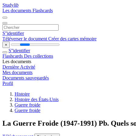
Study
lib
Les documents
Flashcards
S''identifier
Téléverser le document
Créer des cartes mémoire
×
S''identifier
Flashcards
Des collections
Les documents
Dernière Activité
Mes documents
Documents sauvegardés
Profil
Histoire
Histoire des États-Unis
Guerre froide
Guerre froide
La Guerre Froide (1947-1991) Pb. Quels son