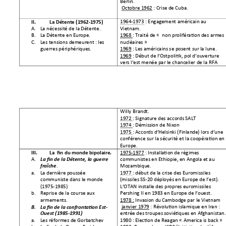
Berlin.  
 Octobre 1962 : Crise d
e Cuba.  
1964-1973 : Engage
ment américain
 au 
II.
La Détente (
1962-1975)
Vietnam.  
A.
La nécessité de la
 Détente. 
1968 : Traité de «  non pr
olifération
 des armes 
B.
La Détente en Eur
ope.  
nucléaires » 
C.
Les tensions de
meurent : les 
guerres périphériques.
1969 : Les américain
s se po
sent sur la lune. 
1969 
: Début de l’Os
tpolitik
, pol
d’ouverture 
vers l’est menée
 par le cha
ncelier de la RFA 
Willy Brandt
. 
1972 : Signature des a
ccor
ds SALT 
1974 : Démissi
on de Nixon 
1975 
: Accords d’H
elsinki (Finlan
de) lors d’une 
conférence sur la sé
curité et la co
opération en 
Europe.  
1975-1977 : Installation
 de régime
s 
III.
La  fin du monde
 bipolaire.
communistes en Ethi
opie, en Ang
ola et au 
A.
La fin de la Déte
nte, la guerr
e 
. 
Mozambique.  
fraîche
1977 : début de la 
crise des
 Euromissiles 
a.
La dernière pous
sée 
communiste dans l
e monde 
(missiles SS-
20 dépl
oyés en Europe
 de l’est). 
(1975-1985) 
L’OTAN installe de
s propre
s euromissiles 
Pershing II en 1
983 en Europe de l’
ouest. 
b.
Reprise de la course
 aux 
armements.  
1978 : Invasion du 
Cambodg
e par le Vietna
m 
 janvier 1979 : Rév
olution islamique 
en Iran 
: 
B.
La fin de la c
onfrontati
on Est-
entrée des troupes
 soviétiq
ues en Afghanistan.
Ouest (1985-1991) 
1980 : Election de
 Reagan « America is ba
ck » 
a.
Les réformes de 
Gorbatchev 