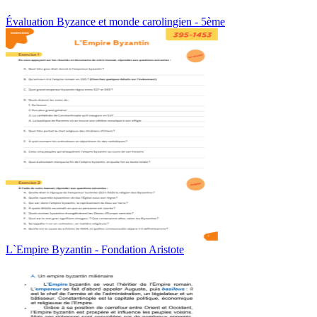
Évaluation Byzance et monde carolingien - 5ème
L`Empire Byzantin - Fondation Aristote