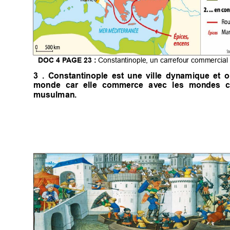
$4
@0)
)"9"
0

#

 






>



-
 "






 





>








 #