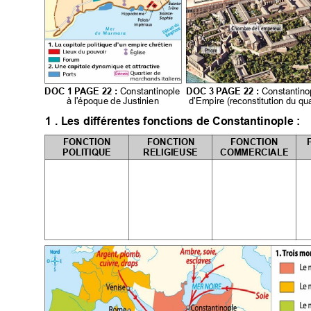
$%
@@)

$0
@@)

: ."%"
 ;""."
%#;;!; 

<
<
<
=
6
88