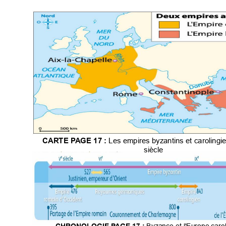

%'

$