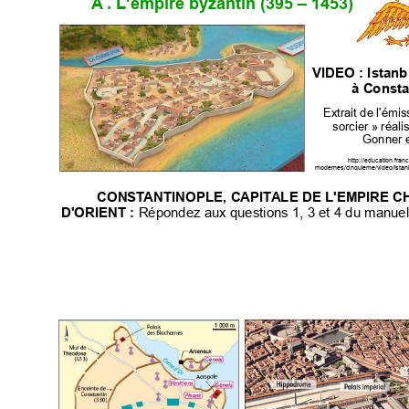

#,-. /0123%4205
9$) ,
: 
- 
45
6
88"&9
8."8!8
6
7
$8
$
"-.")/0""