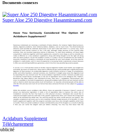
Documents connexes
Super Aloe 250 Digestive Hasanmirzamd.com
Acidaburn Supplement
Téléchargement
ublicité