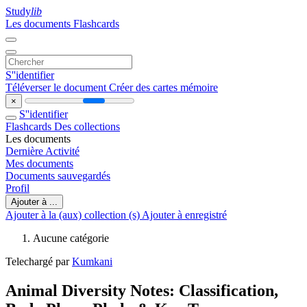
Study
lib
Les documents
Flashcards
S''identifier
Téléverser le document
Créer des cartes mémoire
×
S''identifier
Flashcards
Des collections
Les documents
Dernière Activité
Mes documents
Documents sauvegardés
Profil
Ajouter à ...
Ajouter à la (aux) collection (s)
Ajouter à enregistré
Aucune catégorie
Telechargé par
Kumkani
Animal Diversity Notes: Classification,