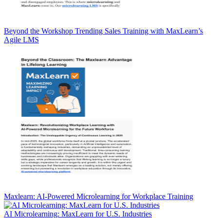
Beyond the Workshop Trending Sales Training with MaxLearn’s
Agile LMS
Maxlearn: AI-Powered Microlearning for Workplace Training
AI Microlearning: MaxLearn for U.S. Industries