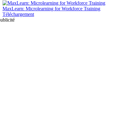
MaxLearn: Microlearning for Workforce Training
Téléchargement
ublicité