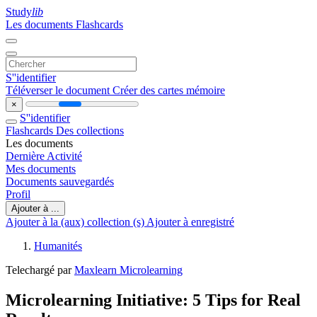
Study
lib
Les documents
Flashcards
S''identifier
Téléverser le document
Créer des cartes mémoire
×
S''identifier
Flashcards
Des collections
Les documents
Dernière Activité
Mes documents
Documents sauvegardés
Profil
Ajouter à ...
Ajouter à la (aux) collection (s)
Ajouter à enregistré
Humanités
Telechargé par
Maxlearn Microlearning
Microlearning Initiative: 5 Tips for Real