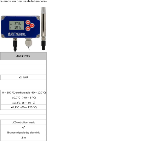
na 
medición 
precisa 
de la 
tempera
-
A6041995
±
2 %HR
0 
+ 100 
ºC, 
(congur
able 
-40 + 
120 
°C)
±
0,7°C  (-40 + 5 °C)
±
0,3°C  (5 + 60 °C)
±
0,9°C  (60 + 120 °C)
 
LCD r
etroiluminado
Bronce niquelado, aluminio
2 m