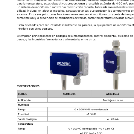
ambientales. Equipados 
c
on sensores de 
alta exactitud, c
omo los capacitiv
os o resistiv
os pa
par
a la temperat
ura, estos dispositivos pr
oporcionan una salida estándar de 4-20 mA, perm
un sistema 
de monitor
eo 
o c
ontrol. Su 
c
onstrucción robusta, fabricada con materiales resis
bilidad, 
incluye, 
en 
algunos 
modelos, 
c
arcasas 
estancas 
que 
protegen 
los 
componentes 
el
ex
cesiva. 
Entr
e 
sus 
principales 
funciones 
se 
encuentran 
el 
monit
oreo 
constante 
de 
tempe
climatización y la pre
vención de c
ondiciones extremas, como temper
aturas ele
vadas o nive
Están diseñados 
par
a ser 
instalados fácilmente 
en paredes, lo 
que permite 
un monitoreo e
interferir con otr
os equipos.
Se 
emplean princip
almente en 
bodegas de 
almacenamiento, 
c
ontrol 
ambiental, así 
como 
en 
deros, y las industrias farmacéutic
a y alimentaria, entre otros.
ESPECIFICACIONES
C
ODIGO
A604160K A6041634 
Aplicación 
Montaje en muro
Humedad
Rango 
 0 + 100 %HR no condens
ada
Exactit
ud
±
2 %HR
Salida analógica
4 - 20 mA
Temper
atura
Rango 
0 + 100 ºC, (c
ongurable -40 + 120 °C)
±
0,7°C  (-40 + 5 °C)