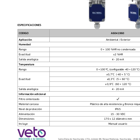
ESPECIFICACIONES
C
ODIGO A6041960
Aplicación 
Ambiental / Exterior
Humedad
Rango 
 0 + 100 %HR no condens
ada
Exactit
ud
±
2 %HR
Salida analógica
4 - 20 mA
Temper
atura
Rango 
0 
+ 
100 ºC, 
(congur
able -40 
+ 
120 °C)
±
0,7°C  (-40 + 5 °C)
±
0,3°C  (5 + 60 °C)
Exactit
ud
±
0,9°C  (60 + 120 °C)
Salida analógica 
4 - 20 mA
Información adicional
Filtro sinterizado
Material carcasa
Plástico de alta r
esistencia y Bronce niqu
Nivel de protec
ción
IP65
Alimentación 
15 - 30 VDC
Dimensiones
170 x 12 diámetro mm
Incluye
Manual usuario
Santa Elena de Huechuraba 1701, módulo 8B, P
arque Medianas, Huechuraba.  
+562 2