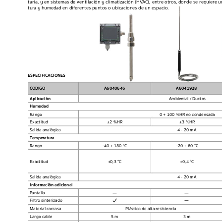
taria, 
y 
en sistemas 
de 
ventilación 
y 
climatiz
ación 
(HV
A
C), 
entre 
otros, donde 
se 
requiere u
tur
a y humedad en diferentes puntos o ubicaciones de un espacio.
ESPECIFICACIONES
C
ODIGO
A6040646 A6041928 
Aplicación 
Ambiental / Ductos
Humedad
Rango 
 0 + 100 %HR no condens
ada
Exactit
ud
±
2 %HR
±
3 %HR
Salida analógica
4 - 20 mA
Temper
atura
Rango 
-40 + 180 °C
-20 + 60 °C
±
0,3 °C
±
0,4 °C
Exactit
ud
Salida analógica 
4 - 20 mA
Información adicional
—
—
P
antalla 
—
Filtro sinterizado
Material carcasa
Plástico de alta r
esistencia
Largo cable
5 m
3 m