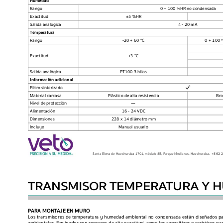
Humedad
Rango 
 0 + 100 %HR no condens
ada
Exactit
ud
±
5 %HR
Salida analógica
4 - 20 mA
Temper
atura
Rango 
-20 + 60 °C
0 + 100 
Exactit
ud
±
3 °C
Salida analógica 
PT100 3 hilos
Información adicional
Filtro sinterizado
Material carcasa
Plástico de alta r
esistencia
Bro
Nivel de protec
ción
Alimentación 
16 - 24 VDC
Dimensiones
228 x 14 diámetro mm
Incluye
Manual usuario
Santa Elena de Huechuraba 1701, módulo 8B, P
arque Medianas, Huechuraba.  
+562 2
TRANSMISOR TEMPERA
TURA Y 
P
ARA MONT
AJE EN MURO
Los tr
ansmisores de temperatur
a y humedad ambiental no condensada están diseñados p