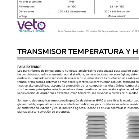
Nivel de protec
ción
IP65
Alimentación 
24 VDC
12 - 24 VDC
Dimensiones
170 x 12 diámetro mm
300 x 6 diámetro mm
Incluye
Manual usuario
Santa Elena de Huechuraba 1701, módulo 8B, P
arque Medianas, Huechuraba.  
+562 2
TRANSMISOR TEMPERA
TURA Y 
P
ARA EXTERIOR
Los tr
ansmisores de temperatur
a y humedad ambiental no condensada par
a exterior está
las c
ondiciones climáticas en entornos al air
e libre, c
omo estaciones meteorológicas, sistem
dustriales. 
Equipados 
c
on 
sensores de 
alta 
exactitud, 
estos 
dispositivos ofr
ecen 
una salida 
e
transmitir 
los 
datos 
a 
sistemas 
de 
monitoreo 
y 
c
ontrol. 
Su 
construcción 
robusta, 
f
abricada 
c
o
tic
os 
de alta 
dur
abilidad, 
asegur
a 
la 
pr
otección 
de los 
c
omponentes 
electr
ónic
os 
c
ontra el 
sus funciones principales se incluyen 
el monitoreo c
ontinuo de temperat
ura y 
humedad, así
la prevención de c
ondiciones extremas, c
omo temperatur
as elevadas o niveles de humedad 
Son esenciales en 
aplicaciones como 
la gestión de sistemas HV
AC al air
e libre, la monit
orizac
gía renovable, especialmente en el control de c
ondiciones 
p
ara instalaciones solares o eólic
de 
climatización 
exterior 
y 
en 
la 
industria 
agrícola, 
donde 
es 
crucial 
contr
olar 
la 
humeda
plantas y la c
onservación de productos.