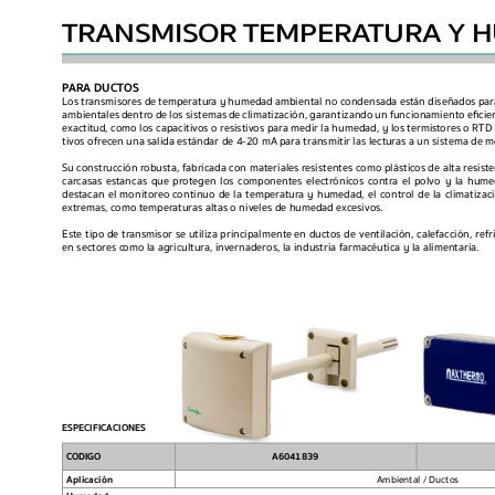
TRANSMISOR TEMPERA
TURA Y 
P
ARA DUCTOS
Los tr
ansmisores de temperatur
a y humedad ambiental no condensada están diseñados par
ambientales 
dentro 
de 
los sistemas 
de 
climatización, 
garantizando 
un 
funcionamiento 
ecien
exactit
ud, como los capacitiv
os o resistivos p
ara medir la humedad, y los termist
ores o RTD 
tivos ofrecen una salida estándar de 4-20 mA p
ara transmitir las lect
uras a un sistema de m
Su c
onstrucción r
obusta, fabricada con materiales r
esistentes como plástic
os de alta resist
carcas
as 
estancas 
que 
protegen 
los 
componentes 
electrónic
os 
contr
a 
el 
polvo 
y 
la 
hume
destacan el monitor
eo c
ontinuo de la temperatur
a y humedad, el control de la climatizaci
extremas, c
omo temperat
uras altas o niveles de humedad e
xcesivos.
Este 
tipo 
de 
tr
ansmisor 
se 
utiliza 
principalmente en 
ductos 
de 
ventilación, 
calef
acción, 
refr
en sectores c
omo la agricultura, in
vernaderos, la industria farmacéutica y la alimentaria.
ESPECIFICACIONES
C
ODIGO A6041839
Aplicación 
Ambiental / Ductos