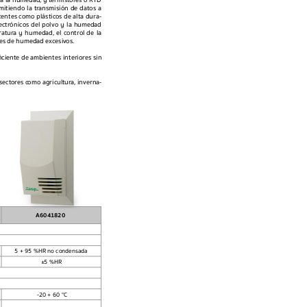
ra la humedad, 
y termistor
es o RTD 
itiendo la tr
ansmisión de datos a 
tentes como plástic
os 
de alta dura
-
ectrónicos 
del 
polvo 
y 
la 
humedad 
r
atura 
y 
humedad, 
el 
c
ontrol 
de 
la 
les de humedad excesiv
os.
ciente 
de ambientes 
interior
es 
sin 
sect
ores c
omo agricult
ura, 
inverna
-
A6041820
5 + 95 %HR no condens
ada
±
5 %HR
-20 + 60 °C