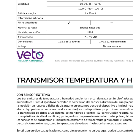
±
0,3°C  (5 + 60 °C)
Exactit
ud
±
0,9°C  (60 + 120 °C)
Salida analógica 
4 - 20 mA
Información adicional
—
Filtro sinterizado
Material carcasa
Bronce niquelado
Nivel de protec
ción
IP65
Alimentación 
15 - 35 VDC
Dimensiones
115 x 65 x 40 mm
170 x 12 diámetro mm
Incluye
Manual usuario
Santa Elena de Huechuraba 1701, módulo 8B, P
arque Medianas, Huechuraba.  
+562 2
TRANSMISOR TEMPERA
TURA Y 
C
ON SENSOR EXTERNO
Los tr
ansmisores de temperatur
a y humedad ambiental no condensada están diseñados p
ambientales. Estos dispositiv
os permiten la c
olocación del sensor 
a distancia del cuerpo 
pri
la medición 
en lugares 
difíciles de 
alcanzar o 
en ent
ornos donde 
el dispositivo 
principal no 
p
el 
aire. E
quipados 
con 
sensores de 
alta 
exactitud, 
estos 
dispositivos 
proporcionan 
una salida
la 
tr
ansmisión 
de 
dat
os 
a 
un 
sistema 
de 
monitoreo 
o 
contr
ol. 
Su 
construcción 
robusta, 
fa
c
omo 
plásticos 
de alta 
durabilidad, 
protegen 
los c
omponentes 
electrónicos 
del polv
o y 
la 
hu
les funciones se encuentran el monit
oreo constante de temper
atura y humedad, el c
ontrol
de c
ondiciones extremas, c
omo temperatur
as elevadas o niveles de humedad e
xcesivos.
Se utilizan en diversas aplic
aciones, como almacenamiento en bodegas, agricultur
a contr
ol