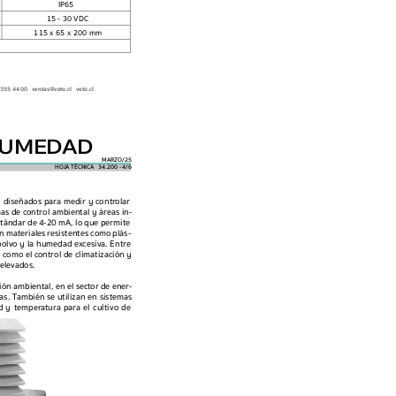
—
IP65
15 - 30 VDC
115 x 65 x 200 mm
355 4400   ventas@vet
o.cl   veto.cl
HUMED
AD
MARZO/25
HOJA 
TÉCNICA  
34.200 -   /6  
4
n diseñados par
a medir y contr
olar 
as de c
ontrol ambiental y áreas in-
stándar de 
4-20 
mA, lo 
que permite 
n 
materiales 
resistentes 
como 
plás
-
polvo y 
la humedad 
e
xcesiva. Entre 
 como el c
ontrol de climatización y 
ele
vados.
ión ambiental, en el sect
or de ener
-
as. T
ambién se utilizan en 
sistemas 
d 
y 
temperat
ura 
para 
el 
cultivo 
de 