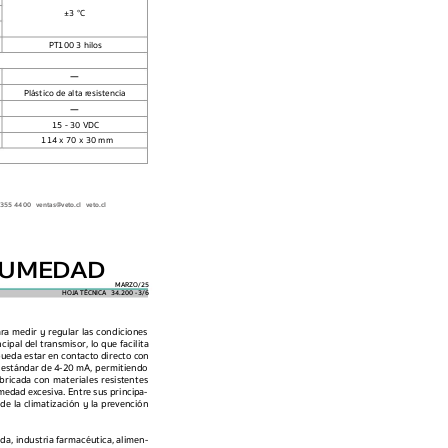
±
3 °C
PT100 3 hilos
 —
Plástico de alta r
esistencia
—
15 - 30 VDC
114 x 70 x 30 mm
355 4400   ventas@vet
o.cl   veto.cl
HUMED
AD
MARZO/25
HOJA 
TÉCNICA  
34.200 -   /6  
3
ar
a medir y regular las condiciones 
ncipal del tr
ansmisor, lo que facilita 
ueda estar en 
contacto 
directo c
on 
 
estándar de 
4-20 
mA, permitiendo 
bricada 
con 
materiales 
resistentes 
medad 
excesiva. 
Entre 
sus princip
a
-
 de la climatización y la pre
vención 
ada, industria farmacéutica, alimen-