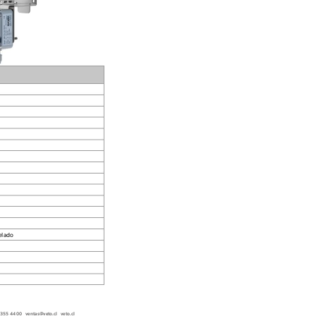
elado
355 4400   ventas@vet
o.cl   veto.cl