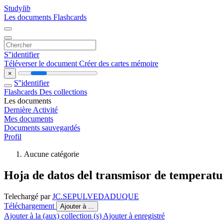
Study
lib
Les documents
Flashcards
S''identifier
Téléverser le document
Créer des cartes mémoire
×
S''identifier
Flashcards
Des collections
Les documents
Dernière Activité
Mes documents
Documents sauvegardés
Profil
Aucune catégorie
Hoja de datos del transmisor de temperat
Telechargé par
JC.SEPULVEDADUQUE
Téléchargement
Ajouter à ...
Ajouter à la (aux) collection (s)
Ajouter à enregistré