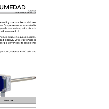
HUMED
AD
MARZO/25
HOJA 
TÉCNICA  
34.200 -   /6  
1  
a medir y controlar las c
ondiciones 
te. 
Equipados 
c
on 
sensores 
de 
alta 
para la temper
atura, est
os disposi-
onit
oreo o contr
ol.
encia, incluye, en algunos modelos, 
dad 
excesiva. 
Entre 
sus 
funciones 
ón y la pr
evención de condiciones 
iger
ación, 
sistemas 
HV
AC, así 
como 
A6041847