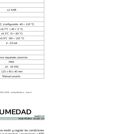
±
2 %HR
ºC, (congur
able -40 + 120 °C)
±
0,7°C  (-40 + 5 °C)
±
0,3°C  (5 + 60 °C)
±
0,9°C  (60 + 120 °C)
4 - 20 mA
nce niquelado, aluminio
—
IP65
15 - 35 VDC
115 x 65 x 40 mm
Manual usuario
355 4400   ventas@vet
o.cl   veto.cl
HUMED
AD
MARZO/25
HOJA 
TÉCNICA  
34.200 -   /6  
2
ar
a medir y regular las condiciones 