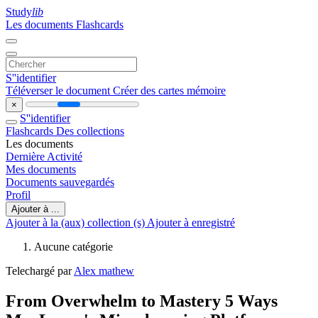
Study
lib
Les documents
Flashcards
S''identifier
Téléverser le document
Créer des cartes mémoire
×
S''identifier
Flashcards
Des collections
Les documents
Dernière Activité
Mes documents
Documents sauvegardés
Profil
Ajouter à ...
Ajouter à la (aux) collection (s)
Ajouter à enregistré
Aucune catégorie
Telechargé par
Alex mathew
From Overwhelm to Mastery 5 Ways