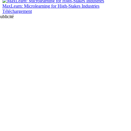
MaxLearn: Microlearning for High-Stakes Industries
Téléchargement
ublicité