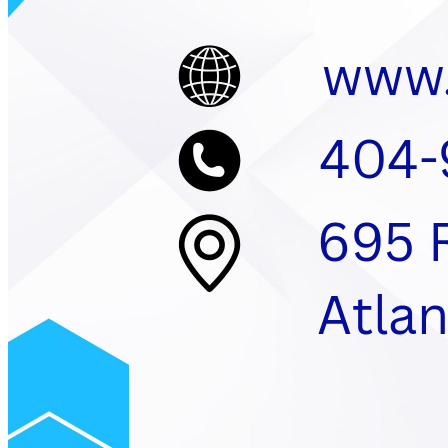
www
404-
695 
A
tla