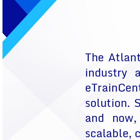
The 
Atlan
industry 
eTrainCent
solution. 
S
and 
now, 
scalable, 