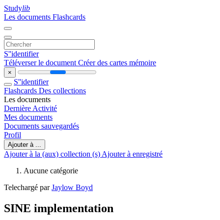
Study
lib
Les documents
Flashcards
S''identifier
Téléverser le document
Créer des cartes mémoire
×
S''identifier
Flashcards
Des collections
Les documents
Dernière Activité
Mes documents
Documents sauvegardés
Profil
Ajouter à ...
Ajouter à la (aux) collection (s)
Ajouter à enregistré
Aucune catégorie
Telechargé par
Jaylow Boyd
SINE implementation