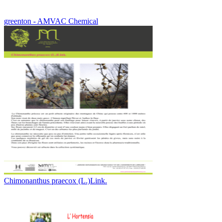
greenton - AMVAC Chemical
Chimonanthus praecox (L.)Link.