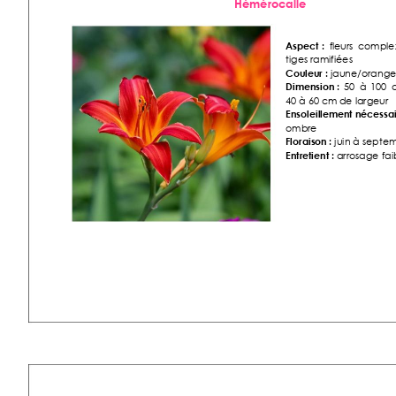
Hémérocalle 
Aspect :
  f
leurs 
comple
tiges ramifiées 
Couleur :
 jau
ne/ora
nge
Dimension :
5
0 
à 
100 
40 à 60 cm de largeur 
Ensoleille
ment nécessa
ombre 
Floraiso
n :
 juin à sept
em
Entretient :
 arrosage fai