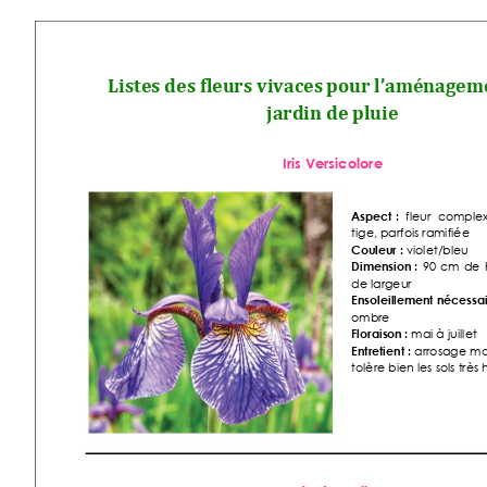
Listes des f
leurs v
ivaces 
pour l’aménageme
jardin de pluie
Iris Versicolore 
Aspect :
fleur 
complex
tige, parfois ramifiée 
Couleur :
 violet/bleu 
Dimension :
90 
cm 
de 
de largeur 
Ensoleille
ment nécessai
ombre 
Floraiso
n :
 mai à juillet
Entretient :
ar
rosage 
mo
tolère bien les sols très