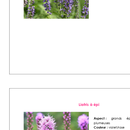
Liatris à épi 
Aspect :
grand
s 
ép
plumeuses 
Couleur :
 violet/rose 