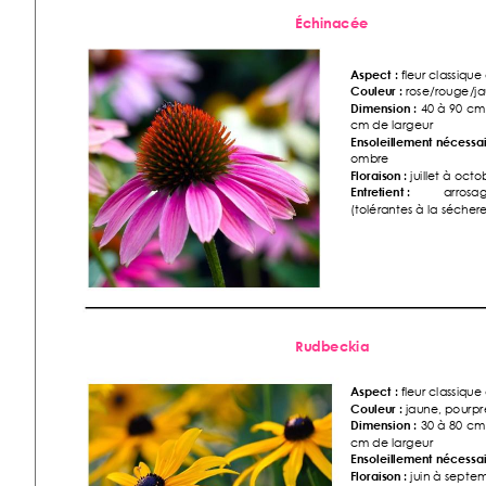
Échinacée 
Aspect :
 f
le
ur classique
Couleur :
 rose/rouge/j
Dimension :
40
à 
90 
cm
cm de largeur 
Ensoleille
ment nécessai
ombre 
Floraiso
n :
 juillet à oc
to
Entretient :
arrosa
(tolérantes à la séchere
Rudbeckia 
Aspect :
 f
le
ur classique
Couleur :
 jau
ne, pourpr
Dimension :
30
à 
80 
cm
cm de largeur 
Ensoleille
ment nécessai
Floraiso
n :
 juin à sept
em