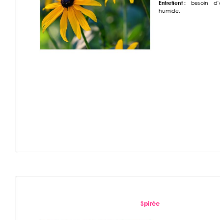
Entretient :
besoin 
d’
humide.  
Spirée 