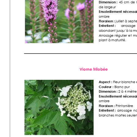
Dimension :
45 
cm 
de 
de largeur 
Ensoleille
ment nécessai
ombre 
Floraiso
n :
 juillet à sep
t
Entretient :
arrosage
abondant jusqu’à la mat
Arrosage 
r
égulier 
et 
m
plant à maturité.  
Viorne trilobée 
Aspect :
 Fleur blanche
Couleur :
 Blanc pur 
Dimension :
 2 à 4 mètr
Ensoleille
ment nécessai
ombre 
Floraiso
n :
 Prin
tanière  
Entretient :
arr
osage 
no
branches mortes seule