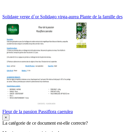
Solidage verge d`or Solidago virga-aurea Plante de la famille des
Fleur de la passion Passiflora caerulea
×
La catégorie de ce document est-elle correcte?