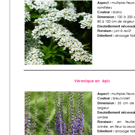
Aspect :
 multiples fleur
ramifiées 
Couleur :
 blanc 
Dimension :
100
à
200
80 à 100 cm de largeur
Ensoleille
ment nécessai
Floraiso
n :
 juin à août
Entretient 
: 
arr
osage fai
Véronique en  épis 
Aspect :
 multiples fleurs
Couleur :
 bleu/violet 
Dimension :
35  cm 
de
largeur 
Ensoleille
ment nécessai
ombre 
Floraiso
n :
en 
feuille
année, en fleur la seco
Entretient :
 arrosage fai