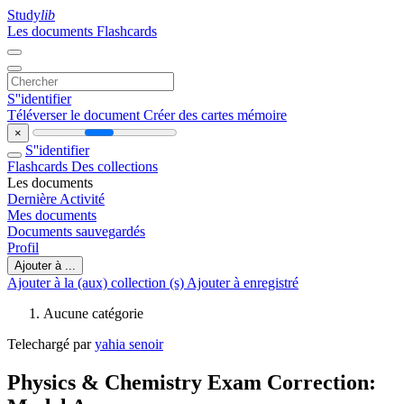
Study
lib
Les documents
Flashcards
S''identifier
Téléverser le document
Créer des cartes mémoire
×
S''identifier
Flashcards
Des collections
Les documents
Dernière Activité
Mes documents
Documents sauvegardés
Profil
Ajouter à ...
Ajouter à la (aux) collection (s)
Ajouter à enregistré
Aucune catégorie
Telechargé par
yahia senoir
Physics & Chemistry Exam Correction: