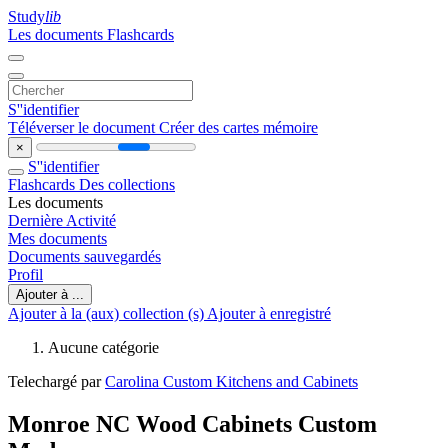
Study
lib
Les documents
Flashcards
S''identifier
Téléverser le document
Créer des cartes mémoire
×
S''identifier
Flashcards
Des collections
Les documents
Dernière Activité
Mes documents
Documents sauvegardés
Profil
Ajouter à ...
Ajouter à la (aux) collection (s)
Ajouter à enregistré
Aucune catégorie
Telechargé par
Carolina Custom Kitchens and Cabinets
Monroe NC Wood Cabinets Custom