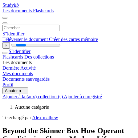
Study
lib
Les documents
Flashcards
S''identifier
Téléverser le document
Créer des cartes mémoire
×
S''identifier
Flashcards
Des collections
Les documents
Dernière Activité
Mes documents
Documents sauvegardés
Profil
Ajouter à ...
Ajouter à la (aux) collection (s)
Ajouter à enregistré
Aucune catégorie
Telechargé par
Alex mathew
Beyond the Skinner Box How Operant