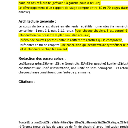
"(>*


















60
et
70
pages


$*"

Architecture générale : 






$













(




-

;




;;



;;;

*

?



"







"

 0
"
 
@






%





Rédaction des paragraphes : 
      #
   .  
    






"










/





Citations : 
9      #  @              1  


(













@



*





