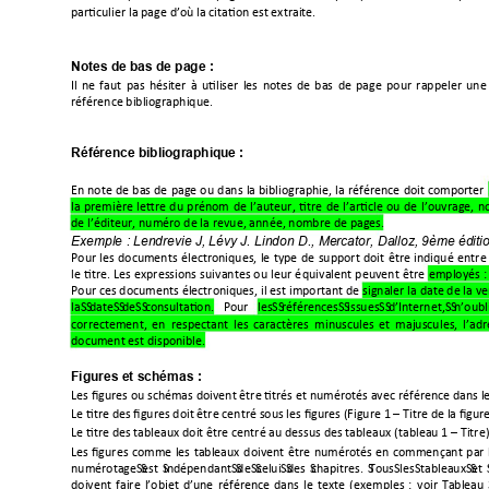
A$

Notes de bas de page : 
+

































Référence bibliographique : 
1













"









/

%







"











"


"""

Exemple 
: Lendrevie 
J, Lévy
 J. 
Lindon D., 
Mercator, 
Dalloz, 9ème 
éditi
?





"











#








$









#



-
?
"



      

?
      +"  
"







/





7
"




Figures et schémas : 
@#
@#@(F;G9@
$#$(;G9*


@





$



#





H



  
     
  
 
 9 

 
$  





7









$

($

-



9
