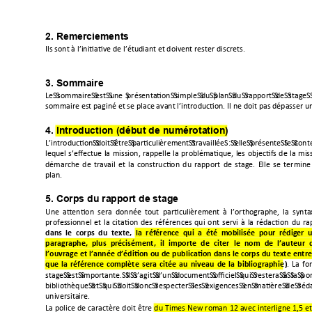

2. Remerciements 
+

3. Sommaire 
      
       
         
+

4. Introduction (début de numérotation)
    #
  /   
-      
  


0



"





"



7




























1






5. Corps du rapport de stage  
.

%







/



"































dans
le
corps
du
texte,  
la
référence
qui
a
été
mobilisée
pour
rédiger
paragraphe,
plus
précisément,
il
importe
de
citer
le
nom
de
l’auteur
l’ouvrage et
 l’année
 d’édion
 ou
 de
 publicaon 
dans
 le
 corps 
du 
texte 
entre
que
la
référence
complète
sera
citée
au
niveau
de
la
bibliographie
)





      +        8          
/            
  $    /    





/


#



9
4:


;<



;"=
