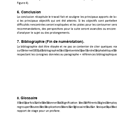
FI*

6. Conclusion 












$









$

7







%

 



7




8
$


"



















7

7. Bibliographie (Fin de numérotation).






#




















  +  )                
&

Glossaire 
8.

+              @
   0    

      $          
 $    

