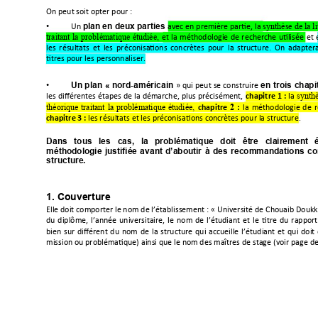
,-
plan en deux parties 
.

/"
synthèse de la li
•
traitant
la
problématique
étudiée,
























/







,




Un 
plan 
« 
nord
américain
en 
trois
 chapi
‐

'





•

0




"

"

chapitre 
1 
:



synth
théorique
traitant
la
problématique
étudiée,
chapitre







2
:
chapitre 3 :
/


Dans   tous  
les   cas,
  la  
problématique   doit   êt
re   clairement
  
méthodologie
justifiée
avant
d’aboutir
à
des
recommandations
co

structure.



1. Couverture 
1


-&
.
233


6"



"






















0
























*!(