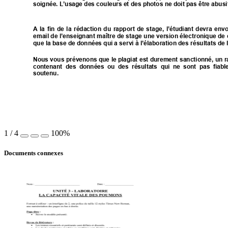
soignée. L’usage des couleurs et des photos ne doit pas être abusif
A
la
fin
de
la
rédaction
du
rapport
de
s
tage,
l’étudiant
devra
envo
email 
de 
l’enseignant 
maître 
de
 stage
 une 
version
 électronique
 de
 
que la base de données qui a servi à l’élaboration des résultats de l
Nous vous 
prévenons que
 le plagiat
 est durement
 sanctionné, 
un r
contenant
des
données
ou
des
résultats
qui
ne
sont
pas
fiabl
soutenu. 
1
/
4
100%
Documents connexes