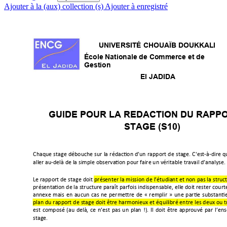
Ajouter à la (aux) collection (s)
Ajouter à enregistré
UNIVERSITÉ CHOUAÏB DOUKKALI 
École Nationale de Commerce et de
Gestion
El JADIDA 
GUIDE POUR LA REDACTION DU RAPPO
STAGE (S10) 







































!
"
$











%



&



'










#$



$





(

"











)*

+



#







