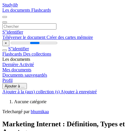
Study
lib
Les documents
Flashcards
S''identifier
Téléverser le document
Créer des cartes mémoire
×
S''identifier
Flashcards
Des collections
Les documents
Dernière Activité
Mes documents
Documents sauvegardés
Profil
Ajouter à ...
Ajouter à la (aux) collection (s)
Ajouter à enregistré
Aucune catégorie
Telechargé par
bhumikaa
Marketing Internet : Définition, Types et