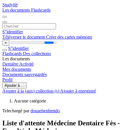
Study
lib
Les documents
Flashcards
S''identifier
Téléverser le document
Créer des cartes mémoire
×
S''identifier
Flashcards
Des collections
Les documents
Dernière Activité
Mes documents
Documents sauvegardés
Profil
Ajouter à ...
Ajouter à la (aux) collection (s)
Ajouter à enregistré
Aucune catégorie
Telechargé par
douaebenhmido
Liste d'attente Médecine Dentaire Fès -