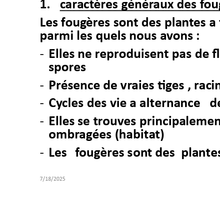
1. 
car
act
èr
es 
g
énér
aux 
des f
ou
Les f
oug
ères sont des plan
t
es a 
parmi les 
quels nous a
vons :
Elles ne repr
oduisent 
pas de 
f
-
spor
es
Pr
ésence 
de vr
aies 
tiges , r
aci
-
Cy
cles 
des 
vie a alternance 
  d
-
Elles se tr
ouves principaleme
-
ombr
agées (habita
t)
Les 
f
ougèr
es 
son
t des
plan
t
e
-
7/18