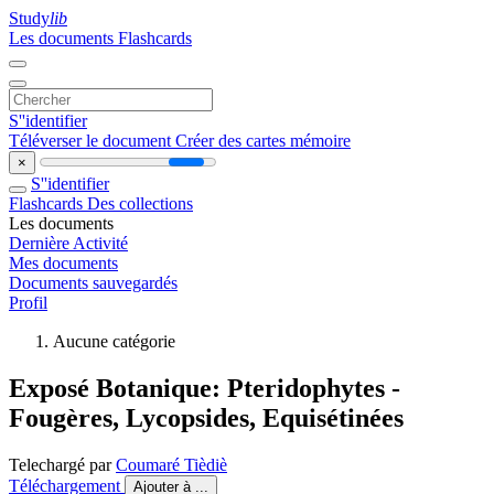
Study
lib
Les documents
Flashcards
S''identifier
Téléverser le document
Créer des cartes mémoire
×
S''identifier
Flashcards
Des collections
Les documents
Dernière Activité
Mes documents
Documents sauvegardés
Profil
Aucune catégorie
Exposé Botanique: Pteridophytes -
Fougères, Lycopsides, Equisétinées
Telechargé par
Coumaré Tièdiè
Téléchargement
Ajouter à ...