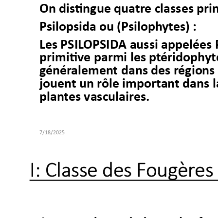
On dis
tingue 
quatr
e 
classes pri
P
silopsida
 ou (Psil
oph
ytes) 
: 
Les PSIL
OPSID
A 
aussi appelées 
primitiv
e 
parmi les pt
éridoph
yt
g
énér
alemen
t 
dans des r
égio
ns 
jouen
t un rôle
import
an
t dans 
plan
t
es vasculair
es.
7/18
I: 
C
la
ss
e 
de
s 
F
o
u
g
è
r
es