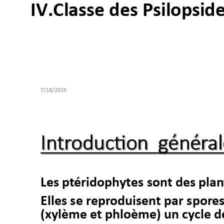
IV.Classe des Psilop
sid
7/18
In
tr
o
d
u
c
tio
n
g
én
ér
al
Les pt
éridoph
yt
es 
sont des pla
Elles se repr
oduisen
t 
par spor
es
(xylème et 
phloème) un cy
cle d