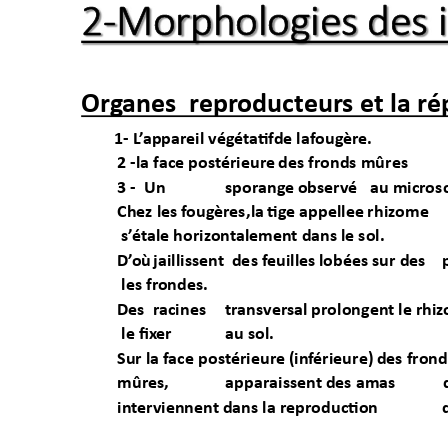
2
-M
o
r
p
h
ol
o
g
ie
s 
de
s 
Or
g
anes  
r
epr
oducteur
s 
et la 
r
é
1- 
L
’
appar
eil 
vég
éta
tif
de laf
ougèr
e
.
2 
-
la f
ace post
é
rieur
e 
de
s 
fr
onds mûres
3 
-
Un 
spor
ange 
observé 
au micr
os
Chez les 
fougèr
es,
la 
tige appellee 
rhizome
s’
étale horiz
ont
alemen
t dans 
le sol
.
D’
où
jaillissent 
 de
s 
f
e
uilles 
lob
ées 
sur des
les fr
ondes.
Des 
r
acin
es
tr
ansver
sal 
prolongen
t le rhiz
le fix
er
au sol.
Sur la f
ace
 post
é
rieur
e (inf
érieure) 
des fr
ond
mûres
,
appar
aissen
t 
des amas
int
erviennent 
dans la r
eproductio
n