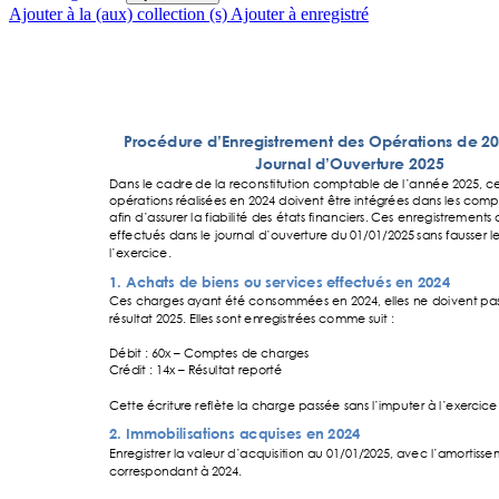
Ajouter à la (aux) collection (s)
Ajouter à enregistré
Procédure d’Enre
gistrement de
s Opérations de 
20
Journal d’Ouvert
ure 2025
Dans le cadre
 de la reconstitution
 comptable d
e l’année 2025, c
e
opérations ré
alisées en 2024 doi
vent être inté
grées dans les com
p
afin d’assure
r la 
fiabilité des état
s financiers. 
Ces enregistrements
 
effectués dan
s le journal d’ouv
erture du 01/01/2025
 sans fausser
 l
l’exercice.
1. Achats de biens 
ou services effectu
és en 2024
Ces charges 
ayant été consomm
ées en 2024, ell
es ne doivent pa
résultat 2025. Ell
es sont enregi
strées comme
 suit : 
Débit : 60x 
–
 Com
ptes de charg
es 
Crédit : 14x 
–
 R
ésultat reporté 
Cette écritu
re reflète la charge
 passée sans l
’imputer à l’exer
cice
2. Immobilisations 
acquises en 2024
Enregistrer la
 valeur d’acquisi
tion au 01/01/2
025, avec l’amortisse
correspondant
 à 2024. 