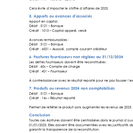
Cela évite d’im
pacter le chiffre d’a
ffaires de 2025.
5. Apports ou avan
ces d’associés
Apport en ca
pital : 
Débit : 5121
–
 Banque 
Crédit : 1013 
–
Capital appelé, v
ersé 
Avances rembo
ursables : 
Débit : 5121
–
 Banque 
Crédit : 4551 
–
 A
ssocié, compte co
urant crédi
teur 
6. Factures fournisseur
s non réglées au 3
1/12/2024
Les dettes fourni
sseurs doi
vent être reconstitu
ées : 
Débit : 60x 
–
 Com
pte de charge 
Crédit : 401 
–
 Fo
urnisseur 
À contrebalan
cer avec le résul
tat reporté po
ur ne pas fausser l’e
7. Produits ou reven
us 2024
 non comptabilisés
Débit : 5121
–
 Banque 
Crédit : 14x 
–
 R
ésultat reporté 
Permet de refl
éter le produi
t sans augmenter l
es revenus de
 2025.
Conclusion 
Toutes ces écritu
res doivent êt
re centralisées 
dans le journal d’ou
01/01/2025. Ell
es doivent être doc
umentées ave
c les justificatifs di
garantir la trans
parence de la
 reconstitution. 