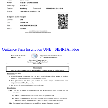
Quittance Frais Inscription UNB - SIBIRI Amidou