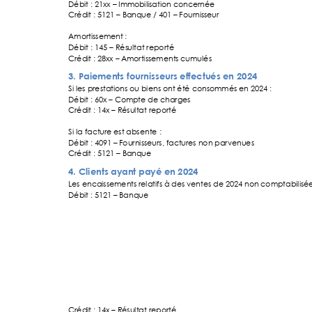
Débit : 21xx 
–
 Immo
bilisation con
cernée 
Crédit : 5121 
–
 Banq
ue / 401 
–
 Fourni
sseur 
Amortissement
 : 
Débit : 145 
–
 Rés
ultat reporté
Crédit : 28xx 
–
 Amortissements 
cumulés 
3. Paiements fourni
sseurs effectués en
 2024
Si les prestation
s ou biens ont
 été consommés
 en 2024 : 
Débit : 60x 
–
 Com
pte de charge
s 
Crédit : 14x 
–
 R
ésultat reporté 
Si la facture 
est absente : 
Débit : 4091
–
 Fournisseurs, factur
es non parvenues 
Crédit : 5121 
–
 Banq
ue 
4. Clients ayant payé en 20
24
Les encaissements
 relatifs à des 
ventes de 2024 non
 comptabilisé
Débit : 5121
–
 Banque 
Crédit : 14x 
–
 R
ésultat reporté 