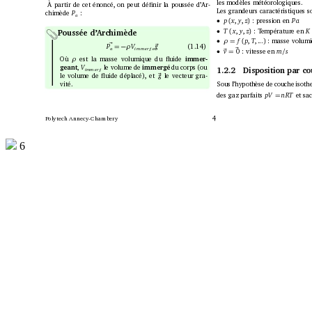
les modèles météorologiques.
À partir de cet énoncé, on peut déﬁnir la poussée d’Ar-
Les grandeurs caractéristiques so
:
chimède 
P
a
,
,
: pression en
p
x
y
z
P
a
•
(
)
,
,
: T
empérature en 
T
x
y
z
K
•
(
)
P
oussée d’Archimède
,
,
...
: masse volumi
f
p
T
•
ρ
=
(
)
~
(1.14)
g
V
P
~
−
ρ
=
i
m
me
r g
e
a
~
0 : vitesse en 
m
s
v
/
•
~
=
Où 
est la masse volumique du ﬂuide 
immer-
ρ
le volume de 
immergé 
du corps (ou
geant
,
V
1.2.2
Disposition par c
i
mm
e
r g
le volume de ﬂuide déplacé), et
le vecteur gra-
g
~
vité.
Sous l’hypothèse de couche isothe
des gaz parfaits
et sa
p
V 
nRT 
=
P
olytech Annecy-Chambery
6