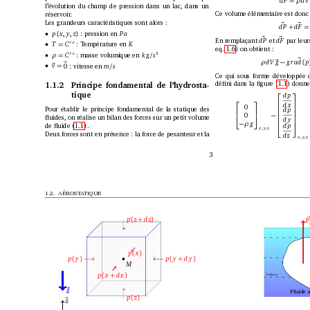
ρ
=
l’évolution du champ de pression dans un lac, dans un
Ce volume élémentaire est donc à
réservoir
.
Les grandeurs caractéristiques sont alors :
~
~
d
P 
d
F 
+
,
,
: pression en
p
x
y
z
P
a
•
(
)
~
~
par leur
En remplaçant
et 
d
F 
d
P 
t
e 
: T
empérature en
T
C
K
•
=
eq. 1.6) on obtient :
t
e 
3
: masse volumique en
C
k
g
s
•
ρ
/
=
~
d
V 
g
g
r
a
d 
p
ρ
~
−
(
~
0 : vitesse en 
m
s
v
/
•
~
=
Ce qui sous forme développée d
déﬁni dans la ﬁgure (1.1) donne
1.1.2
Principe fondamental de l’hydrosta-
tique
d
p


d x


0
P
our établir le principe fondamental de la statique des


d
p


0
−
ﬂuides, on réalise un bilan des forces sur un petit volume




d y


g
−
ρ
de ﬂuide (1.1).
d
p


x
,
y
,
z
Deux forces sont en présence : la force de pesanteur et la
d
z
x
,
y
,
z
3
1.2. AÉROST
A
TIQUE
p
z
d
z
(
+
)
P
p
x
(
)
p
y
d y
p
y
•
(
+
)
(
)
M
Isobare
p
x
d x
(
+
)
g
~
Fluide 
p
z
(
)
z
~