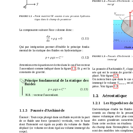
F
1.2 – 
P
oussée d’Archimède : c
I
G
U
R
E 
y
mergé
~
x
~
P
V
i
mm
e
r g
e
F
1.1 – 
P
oint matériel
M
soumis à une pression hydrosta-
I
G
U
R
E 
tique dans le champ de pesanteur
La composante suivant l’axe 
donne donc :
z
d
p
0 (1.11)
g
ρ
+
=
d
z 
Isobare
Qui par intégration permet d’établir le principe fonda-
Fluide 
mental de la statique des ﬂuides en hydrostatique :
F
1.3 – 
P
oussée d’Archimède : 
I
G
U
R
E 
t
e 
(1.12)
p
g
z 
C
ρ
+
=
immergé
Attention cette équation est écrite dans le cas d’un vecteur
ascendant comme indiqué dans la ﬁgure 1.1. Et
est la
z
g
s’app
La poussée d’Archimède
P
~
a
constante de gravité.
sée qui est le centre de gravit
placé. V
oir ﬁgure 1.3
On notera bien que dans le cas d
Principe fondamental de la statique des
est d
immergé le volume 
V
ﬂuides
i
m
me
r g
pièce. V
oir ﬁgure 1.3
t
e 
(1.13)
p
g
z 
C
ρ
+
=
N.B. : vecteur 
ascendant.
z
~
1.2 Aérostatique
1.2.1
L
es Hypothèses de
L
’aérostatique étudie les ﬂuides
1.1.3
Poussée d’Archimède
soumis au champ de la pesant
masse volumique n’est plus cons
Énoncé : T
out corps plongé dans un ﬂuide reçoit de la part
des autres grandeurs caractéris
de ce ﬂuide une force (poussée) verticale, vers le haut
Dans cette section on étudiera 
dont l’intensité est égale au poids du volume de ﬂuide
du champ dans l’atmosphère. Le
déplacé (ce volume est donc égal au volume immergé du
sont des modèles très simpliste
corps).