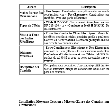
Aspect 
Description 
- 
Pose Noyée
: Canalisations complètement enrobées da
Modes de Pose des 
construction. <br> - 
 : Canalisations pa
Pose Encastrée
Canalisations
enrobées, avec une partie affleurante.
 05 VV-F
- 
Câble H
: Couramment utilisé, bien que non
-K
NF C15-100. <br> - 
Conducteur Isolé H 05 SJ
Types de Câbles
: De
en élastomères).
- 
Protection Contre les Chocs Électriques
: Mise à la 
Mise à la Terre 
-
de câbles, échelles à câbles, conduits
profilés, goulottes
des Parties 
Contre les Perturbations Électromagnétiques (CEM
Métalliques
des circuits de communication. 
e
- 
Entre Canalisations Électriques et Non Électriqu
minimale de 3 cm (20 cm si les canalisations sont enterr
Distances 
 : Minimum d
Profondeur d'Enfouissement des Câbles
Minimales
surface du sol (0,85 m sous les voies accessibles aux voi
trottoirs). 
Occupation d'un conduit ou d'un conduit-
profilé limitée
Occupation des 
section intérieure lorsque les conducteurs isolés sont m
Condui
ts
pose des conduits. 
Installation M
oyenne T
ension : Mise 
en Œuvre des 
Canalisati
on
Connexions