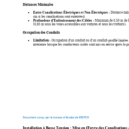
Distances Minimales 
 : Distance mi
Entre Canalisations Électriques et N
on Électriques

cm si les canalisations sont enterrées).
 : Minimum de 0,50 m de la
Profondeur d'Enfouissement des Câbles

(0,85 m sous les voies accessibles aux voitures et sous les trottoirs). 
Occupation des Conduits 
Limitation
 : Occupation d'un c
onduit ou d'un conduit
-
profilé limitée 

intérieure lorsque les conducteurs isolés sont mis en œuvre a
près la p
Document conçu par l
e bureau d’études
 de EREPCO
Installation à B
asse Tensio
n : Mise en Œ
uvre des Canalis
ations 