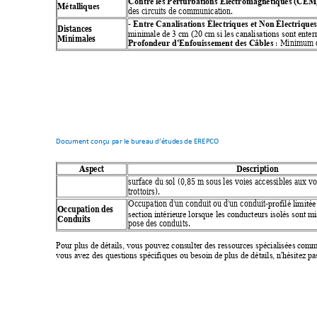
Contre les Perturbations Électromagnétiques (CEM
Métalliques
des circuits de communication. 
- 
Entre Canalisations Électriques et Non Électrique
Distances 
minimale de 3 cm (20 cm si les canalisations sont enterr
Minimales
 : Minimum d
Profondeur d'Enfouissement des Câbles
Document conçu par l
e bureau d’études
 de EREPCO
Aspect 
Description 
surface du sol (0,85 m sous les voies accessibles aux voi
trottoirs). 
Occupation d'un conduit ou d'un conduit-
profilé limitée
Occupation des 
section intérieure lorsque les conducteurs isolés sont m
Conduits
pose des conduits. 
Pour plus de détails, vous pouvez consulter des ressources spécialisées c
omm
vous avez des questions spécifiques ou besoin de plus de détails, n'
hésitez pa