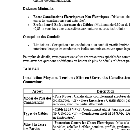
circuits de communication. 
Distances Minimales 
 : Distance mi
Entre Canalisations Électriques et N
on Électriques

cm si les canalisations sont enterrées).
 : Minimum de 0,50 m de la
Profondeur d'Enfouissement des Câbles

(0,85 m sous les voies accessibles aux voitures et sous les trottoirs). 
Occupation des Conduits 
Limitation
 : Occupation d'un c
onduit ou d'un conduit
-
profilé limitée 

intérieure lorsque les conducteurs isolés sont mis en œuvre a
près la p
Pour plus de détails, vous pouvez consulter des ressources spécialisées c
omm
vous avez des questions spécifiques ou besoin de plus de détails, n'
hésitez pa
TABLEAU 
Installation M
oyenne T
ension : Mise 
en Œuvre des 
Canalisati
on
Connexions
Aspect 
Description 
- 
Pose Noyée
: Canalisations complètement enrobées da
Modes de Pose des 
construction. <br> - 
 : Canalisations pa
Pose Encastrée
Canalisations
enrobées, avec une partie affleurante.
-F
- 
Câble H 05 VV
: Couramment utilisé, bien que non
-K
NF C15-100. <br> - 
Conducteur Isolé H 05 SJ
Types de Câbles
: De
en élastomères).
- 
Protection Contre les Chocs Électriques
: Mise à la
Mise à la Terre 
-
de câbles, échelles à câbles, conduits
profilés, goulottes
des Parties 