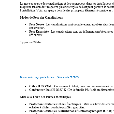
La mise en œuvre des canalisations et des connexions dans les installations é
moyenne tension doit respecter plusieurs règles de l'art pour garantir la séc
uri
l'installation. Voici un aperçu détaillé des principaux éléments
à considérer :
Modes de Pose des Canalisations 
Pose Noyée
: Les canalisations sont complètement enrobé
es dans le 

construction. 
Pose Encastrée
: Les canalisations sont partiellement enrobé
es, avec 

affleurante. 
Types de Câbles
Document conçu par l
e bureau d’études
 de EREPCO
 05 VV-F
Câble H
: Couramment utilisé, bien que non mentionné da

-K
Conducteur Isolé H 05 SJ
: De la famille PR (isolé en élastomère

Mise à la Terre des Parties Métalliques
Protection Contre les Chocs Électriques
: Mise à la terre des chem

-
échelles à câbles, conduits
profilés, goulottes.
Protection Contre les Perturbations Électr
omagn
étiques (CEM)
