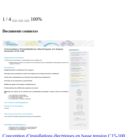
1
/
4
100%
Documents connexes
Conception d`installations électriques en basse tension C15-100