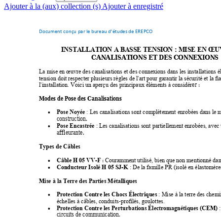
Ajouter à la (aux) collection (s)
Ajouter à enregistré
Document conçu par l
e bureau d’études
 de EREPCO
INSTALL
ATION A B
ASSE TENSIO
N : MISE EN Œ
U
CANALISAT
IONS ET DES 
CONNEXION
S 
La mise en œuvre des canalisations et des connexions dans les installations é
tension doit respecter plusieurs règles de l'art pour garantir la
 sécurité et la fi
er : 
l'installation. Voici un aperçu des principaux éléments à considé
r
Modes de Pose des Canalisations 
Pose Noyée
: Les canalisations sont complètement enrobé
es dans le 

construction. 
Pose Encastrée
: Les canalisations sont partiellement enrobé
es, avec 

affleurante. 
Types de Câbles
-F
: 
Câble H 05 VV
Couramment utilisé, bien que non mentionné dan

-K
Conducteur Isolé H 05 SJ
: De la famille PR (isolé en élastomère

Mise à la Terre des Parties Métalliques
Protection Contre les Chocs Électriques
: Mise à la terre des chemi

-
éc
helles à câbles, conduits
profilés, goulottes.
Protection Contre les Perturbations Électr
omagn
étiques (CEM)

circuits de communication. 