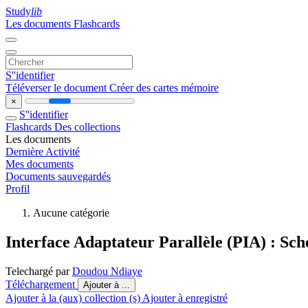
Study
lib
Les documents
Flashcards
S''identifier
Téléverser le document
Créer des cartes mémoire
×
S''identifier
Flashcards
Des collections
Les documents
Dernière Activité
Mes documents
Documents sauvegardés
Profil
Aucune catégorie
Interface Adaptateur Parallèle (PIA) : Sc
Telechargé par
Doudou Ndiaye
Téléchargement
Ajouter à ...
Ajouter à la (aux) collection (s)
Ajouter à enregistré