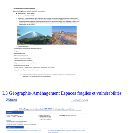
L3 Géographie-Aménagement Espaces fragiles et vulnérabilités