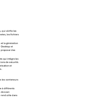
s
, qui vérie le
s 
netes
, les chiers 
 et la génér
ation 
r Deskt
op 
et 
t pro
poser des 
ut
s qui intèg
re les 
tions de séc
urité.
tisa
tion et 
s.
s les c
onteneurs 
r
e à diére
nts 
 de
 scan 
 
rend utile dans 