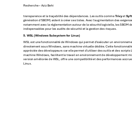
Recherch
e 
– Aziz Behi
tr
ansparence
 et la tra
çabilité de
s dépendances. Le
s outils comm
e 
T
riv
y
 et 
Syft
génér
ation d'SB
OM) aident à cr
éer ces liste
s. Av
ec l'augmenta
tion des exi
gence
notamment av
ec la régleme
ntation autou
r de la sécurité
 logicielle
, les SBO
M d
indispensa
bles pour le
s audits de sécu
rité et la ges
tion des risques.
5. WSL (Window
s Subs
ystem f
or Linux)
WSL est une
 fonctionnalit
é de Window
s qui permet d'
ex
écuter un en
vironneme
directe
ment sous Windo
ws,
 sans machine virtue
lle dédiée
. Cette fonc
tionnalit
apprécié
e des développe
urs car elle
 permet d'utilis
er des outils e
t des scripts 
machine Windo
ws, f
acilitant le tr
avail en enviro
nnement de déve
loppement mi
versio
n améliorée de WS
L, ore une c
ompatibilité
 et des perf
ormances accru
e
Linux.