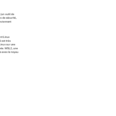
 (un outil de
s de sé
curité
, 
eviennent 
nt Li
nux 
é est
 très 
Li
nux 
sur u
ne 
xt
e. WSL2,
 une 
s avec le noy
au 