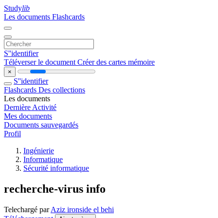
Study
lib
Les documents
Flashcards
S''identifier
Téléverser le document
Créer des cartes mémoire
×
S''identifier
Flashcards
Des collections
Les documents
Dernière Activité
Mes documents
Documents sauvegardés
Profil
Ingénierie
Informatique
Sécurité informatique
recherche-virus info
Telechargé par
Aziz ironside el behi