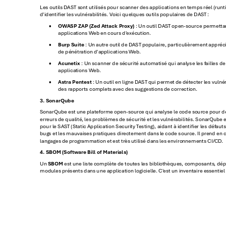
Les outi
ls 
D
AST s
ont utilisés 
pour scanner 
des applications
 en temps ré
el (run
d'identier les
 vulnér
abilités
. V
oici quelques o
utils populair
es de DAS
T :
OW
ASP ZAP (Zed Attack P
roxy)
 : Un ou
til DAS
T open-so
urce permetta
•
applica
tions Web
 en cours d'
exéc
ution.
Burp Suite
 : Un
 autre outi
l d
e D
AST
 populaire
, particu
lièrement appr
éc
•
de pénétr
ation d'a
pplications W
eb
.
Acunetix
 : Un s
canner de s
écurité automa
tisé qui a
nalyse les f
ailles de
•
applica
tions Web
.
Astr
a Pen
test
 : Un ou
til en ligne D
AST
 q
ui perme
t de détecte
r les vulné
•
des r
apports complet
s avec des
 suggestion
s de correction.
3. SonarQube
SonarQube est u
ne plateforme
 open
-sou
rce qui an
alyse le code so
urce pou
r d
erreur
s de qualité
, les 
problèmes 
de sécurité et
 les vulnér
abilités
. S
onarQu
be e
pour le SAS
T (Static
 Application Secur
ity T
esting), a
idant à identier
 les déf
auts
bug
s et les mauvais
es pra
tiques dire
ctement dans l
e code sourc
e. Il p
rend en 
langages 
de progr
ammati
on et est tr
ès utilisé dans
 les enviro
nnements CI/C
D
.
4. SBOM (Softwar
e Bill of Materi
als)
Un 
SBOM
 est une liste
 complète de to
utes les bibli
othèques
, composants
, dé
modules pr
ésents dan
s une applicati
on logicielle
. C'
est un inve
ntaire es
sentie
l