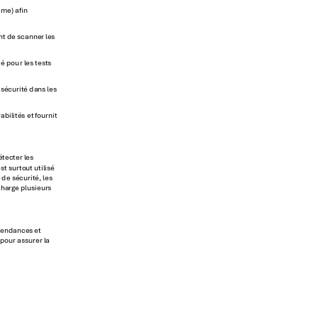
time) an
n
t de scanner le
s 
ié pour les
 tests 
 s
écurité dans 
les 
r
abilités et f
ournit 
étecter les 
st surto
ut utilisé 
 de sé
curité
, les 
char
ge plusieur
s 
pendances
 et 
 p
our as
surer l
a 