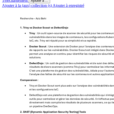
Téléchargement
Ajouter à ...
Ajouter à la (aux) collection (s)
Ajouter à enregistré
Recherch
e 
– Aziz Behi
1. T
rivy vs Dock
er Scout vs Def
ectDojo
T
rivy
 : Un outil open-so
urce de s
canner de sécu
rité pour les
 conteneur
•
vulnér
abilités 
dans les images
 de conteneurs
, les congur
ati
ons Ku
ber
IaC
, etc.
 T
rivy est répu
té pour sa sim
plicité et sa r
apidit
é.
Dock
er S
cout
 : Une 
extension
 d
e Dock
er pou
r l’
analy
se des contene
urs
•
de r
apports sur le
s vulnér
abilités
. Docker
 S
cout es
t intégr
é dans Dock
e
permet une analys
e en continu po
ur identier le
s risques de sécu
rité e
solutions
.
DefectDojo
 : 
Un outil de ge
stion des vulnér
abilit
és et de sui
vi des défa
•
résu
ltats de 
divers s
canners (comme T
r
iv
y) pour ce
ntraliser
 les inform
a
C'e
st une platef
orme de ges
tion des vulnér
abilité
s, idéale pou
r l’
aut
oma
l’
analys
e des f
ailles de sé
curité su
r 
les c
onteneurs 
et autres appli
cation
Compar
aison
 :
T
rivy et Dock
er S
cout
 sont plus ax
és sur l'analy
se des vulné
rabilit
és dan
•
et les congur
a
tions IaC.
Defec
tDojo est une plat
eforme de 
gestion de
s vulnér
abilités qui s
'intèg
•
outils pou
r centr
aliser et g
érer les donnée
s de sécurit
é. Il n'
eectue pas
directe
ment mais compile
 les résul
tats de plusieur
s scanner
s, ce qui le
un pipeline De
vS
ecOps
.
2. DA
ST (Dynamic Applic
ation Security T
esting) T
ools