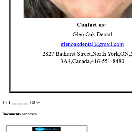
Contact us:-
Glen Oak Dental
glenoakdental
@gmail.com
2827
Bathurst
Street,North Y
ork,ON
3A4,Canada,416-5
51-8480
1
/
1
100%
Documents connexes