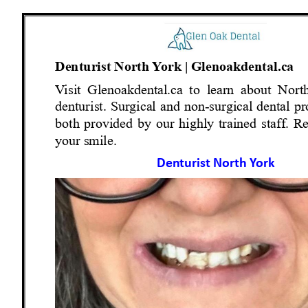
Denturist
North Y
ork
|
Glenoakdental.ca
V
isit
Glenoakdental.ca
to
learn
about
Nort
denturist. Sur
gical and non-surg
ical dental p
both provided by
our highly trained
staff
. R
your smile.
Denturis
t North Y
ork