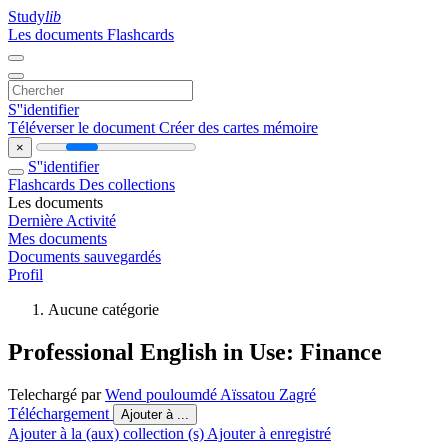
Study
lib
Les documents
Flashcards
S''identifier
Téléverser le document
Créer des cartes mémoire
×
S''identifier
Flashcards
Des collections
Les documents
Dernière Activité
Mes documents
Documents sauvegardés
Profil
Aucune catégorie
Professional English in Use: Finance
Telechargé par
Wend pouloumdé Aïssatou Zagré
Téléchargement
Ajouter à ...
Ajouter à la (aux) collection (s)
Ajouter à enregistré