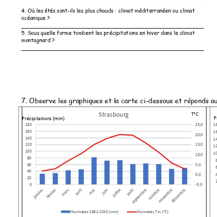
4. Où les étés
 sont-ils les plus chaud
s : climat médite
rranéen ou clima
t 
océanique ? 
__________
___________
____________
___________
__________ 
5. Sous quelle for
me tombent
 les précipitation
s en hiver dans le
 climat 
montagnard ? 
__________
___________
____________
___________
__________
7. Observe les gra
phiques et la c
arte ci-dessous et ré
ponds a
Strasbour
g
T°C 
P
Précipitations (
mm
) 
180
25,0
1
160
1
20,0
140
1
120
15,0
1
100
1
10,0
80
60
5,0
40
0,0
20
0
-5,0
Normales 1981-2010 (mm)
Normales Tm (°C)