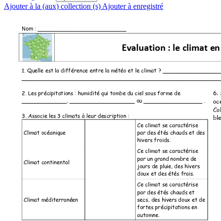
Ajouter à la (aux) collection (s)
Ajouter à enregistré
Nom : ______________________________    
Evaluation : le climat e
n
1.
 Quelle est la différ
ence entre la 
météo et le climat ? ____
__
_______
___
__________
___________
____________
___________
___________
__
2. Les précipitations
 : humidité q
ui tombe du ci
el sous forme de
6.
__________
___
, 
_____________
______ ou ______
___________ . 
oc
Co
3. Associe les
 3 climats à leur de
scription :  
bl
Ce climat se carac
térise 
Climat océanique
par des été
s chauds et de
s 
hivers froids.  
Ce climat se carac
térise 
par un grand nom
bre de 
Climat continental
jours de pluie
, des hivers 
doux et des ét
és frais.  
Ce climat se carac
térise 
par des été
s chauds et 
Climat méditerrané
en  
secs, des hivers
 doux et
 de 
fortes précipitat
ions en 
automne.  