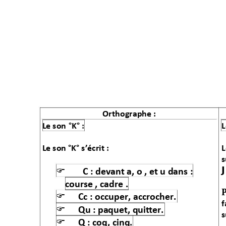
Orthographe : 
Le
 son
°K°
 :
L
Le
son °K° s’écrit
 : 
L
s

C : devant 
a,
o , 
et
 u dans :
course , cadre .
P

Cc
 : occuper, accrocher. 
f

Qu
 : pa
quet, quitter.
s

Q : coq, cinq. 