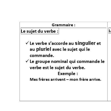
Grammaire : 
L
Le
 sujet 
du
verbe :
singulier

Le verbe s’acc
orde au 
et 
 pluriel
au
 avec le sujet qui
 le 
commande. 

Le groupe no
minal qui com
mande le 
verbe est le su
jet du verbe. 
Exemple : 
Mes frères arrivent –
mon frère arr
ive.