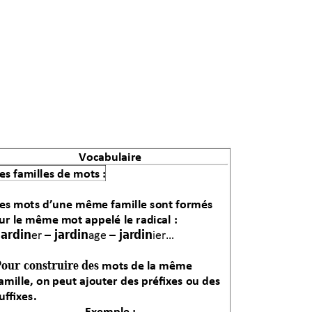
Vocabulaire  
es familles 
de
 mots :
es mots d’une même famille sont formés 
ur le 
même mot appelé 
le radical : 
Jardin
 jardin
 jar
din
er 
–
ag
e
–
ier
…
our construire des
 mots 
de la même 
amille, 
on peut ajouter des préfixes ou des 
uffixes. 
Exemple : 