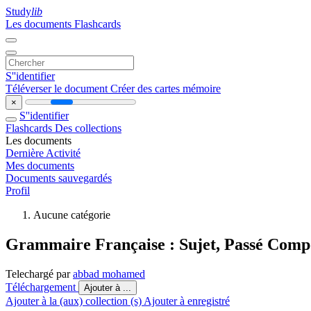
Study
lib
Les documents
Flashcards
S''identifier
Téléverser le document
Créer des cartes mémoire
×
S''identifier
Flashcards
Des collections
Les documents
Dernière Activité
Mes documents
Documents sauvegardés
Profil
Aucune catégorie
Grammaire Française : Sujet, Passé Comp
Telechargé par
abbad mohamed
Téléchargement
Ajouter à ...
Ajouter à la (aux) collection (s)
Ajouter à enregistré