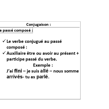
Conjugaison : 
e
passé
com
posé
 :

Le verbe conjugué au
 passé 
composé
 : 

Auxiliaire être 
ou avoir au pr
ésent + 
participe pass
é du verbe.  
Exemple : 
fini
allé 
J’ai 
–
 je s
uis 
–
 nous som
me 
arrivés
parlé
- tu as
.