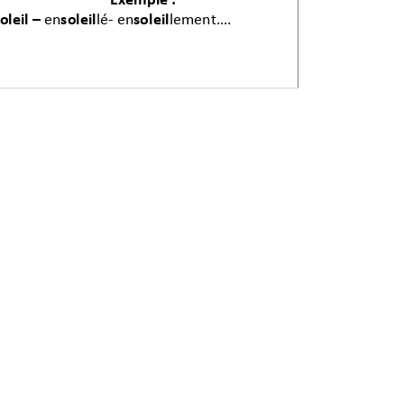
oleil 
–
en
soleil
lé
- 
en
soleil
lement….