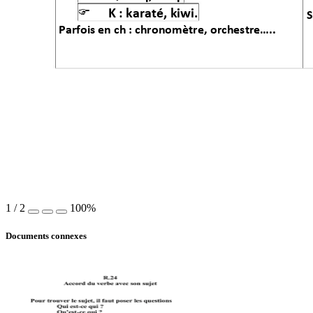

K : 
karaté,
 kiw
i.
S
Parfois en ch 
: 
chronomètre,
orchestre…..
1
/
2
100%
Documents connexes